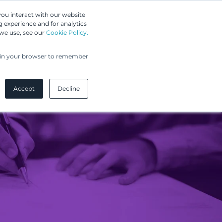
Greip IP Solutions
you interact with our website
 experience and for analytics
UPC
Asiakkaamme
Ajankohtaista
Yritys
 we use, see our
Cookie Policy.
ed in your browser to remember
Accept
Decline