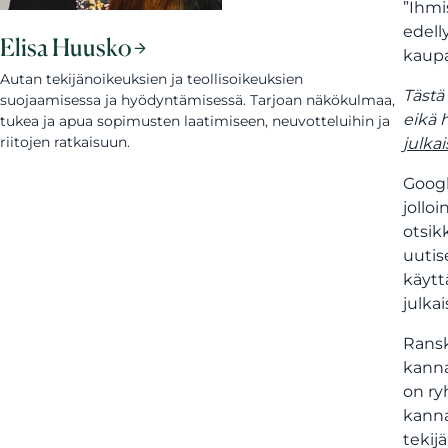
”Ihmi
edell
Elisa Huusko
kaup
Autan tekijänoikeuksien ja teollisoikeuksien
Tästä
suojaamisessa ja hyödyntämisessä. Tarjoan näkökulmaa,
eikä 
tukea ja apua sopimusten laatimiseen, neuvotteluihin ja
riitojen ratkaisuun.
julka
Googl
jolloi
otsik
uutis
käytt
julka
Ransk
kanna
on ry
kanna
tekij