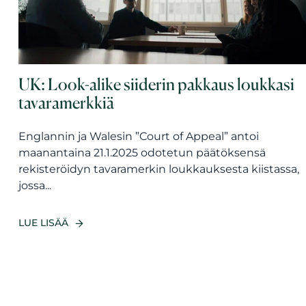
UK: Look-alike siiderin pakkaus loukkasi
tavaramerkkiä
Englannin ja Walesin ”Court of Appeal” antoi
maanantaina 21.1.2025 odotetun päätöksensä
rekisteröidyn tavaramerkin loukkauksesta kiistassa,
jossa...
LUE LISÄÄ