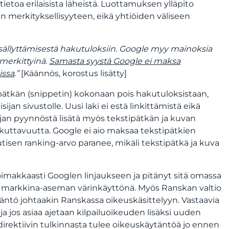
 tietoa erilaisista läheistä. Luottamuksen ylläpito
n merkityksellisyyteen, eikä yhtiöiden väliseen
isällyttämisestä hakutuloksiin. Google myy mainoksia
 merkittyinä.
Samasta syystä Google ei maksa
issa
.”
[Käännös, korostus lisätty]
tipätkän (snippetin) kokonaan pois hakutuloksistaan,
sijan sivustolle. Uusi laki ei estä linkittämistä eikä
sijan pyynnöstä lisätä myös tekstipätkän ja kuvan
aikuttavuutta. Google ei aio maksaa tekstipätkien
utisen ranking-arvo paranee, mikäli tekstipätkä ja kuva
makkaasti Googlen linjaukseen ja pitänyt sitä omassa
 markkina-aseman värinkäyttönä. Myös Ranskan valtio
äntö johtaakin Ranskassa oikeuskäsittelyyn. Vastaavia
a jos asiaa ajetaan kilpailuoikeuden lisäksi uuden
 direktiivin tulkinnasta tulee oikeuskäytäntöä jo ennen