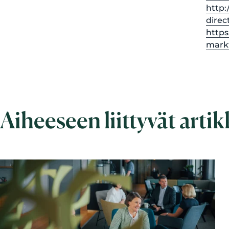
http:
direc
https
mark
Aiheeseen liittyvät artik