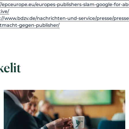
//epceurope.eu/europes-publishers-slam-google-for-ab
tive/
://www.bdzv.de/nachrichten-und-service/presse/pressem
tmacht-gegen-publisher/
kelit