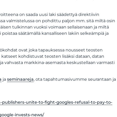
oitteena on saada uusi laki säädettyä direktiivin
 valmistelussa on pohdittu paljon mm. sitä miltä osin
enäisen tulkinnan vuoksi voimaan sellaisenaan ja miltä
si poistaa säätämällä kansalliseen lakiin selkeämpiä ja
näkökohdat ovat joka tapauksessa nousseet teosten
katseet kohdistuvat teosten lisäksi dataan, datan
 ja vahvasta markkina-asemasta keskustellaan varmasti
a
ja
seminaareja
, ota tapahtumasivumme seurantaan ja
publishers-unite-to-fight-googles-refusal-to-pay-to-
google-invests-news/