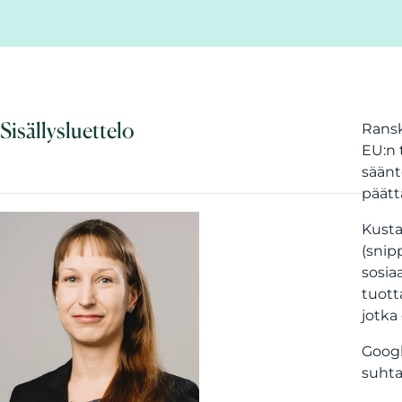
Sisällysluettelo
Ransk
EU:n 
säänt
päätt
Kusta
(snip
sosia
tuott
jotka
Googl
suhta