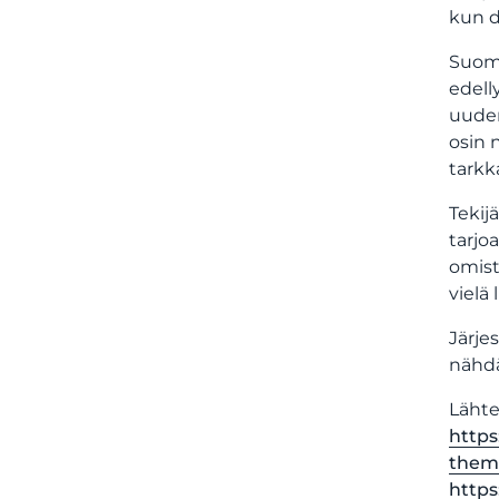
kun d
Suome
edell
uuden
osin 
tarkka
Tekij
tarjo
omist
vielä 
Järj
nähd
Läht
https
them-
https