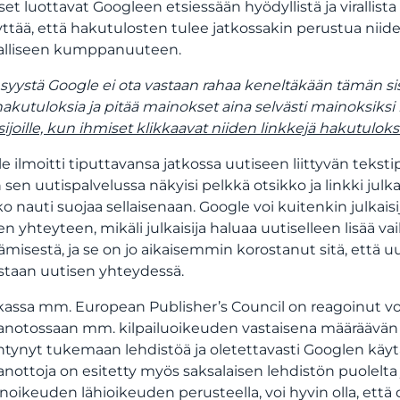
set luottavat Googleen etsiessään hyödyllistä ja virallista
yttää, että hakutulosten tulee jatkossakin perustua niide
alliseen kumppanuuteen.
 syystä Google ei ota vastaan rahaa keneltäkään tämän s
hakutuloksia ja pitää mainokset aina selvästi mainoksiksi
isijoille, kun ihmiset klikkaavat niiden linkkejä hakutuloks
e ilmoitti tiputtavansa jatkossa uutiseen liittyvän teks
n sen uutispalvelussa näkyisi pelkkä otsikko ja linkki julkai
ko nauti suojaa sellaisenaan. Google voi kuitenkin julkai
en yhteyteen, mikäli julkaisija haluaa uutiselleen lisää v
ämisestä, ja se on jo aikaisemmin korostanut sitä, että u
istaan uutisen yhteydessä.
assa mm. European Publisher’s Council on reagoinut voi
notossaan mm. kilpailuoikeuden vastaisena määräävän
htynyt tukemaan lehdistöä ja oletettavasti Googlen käyt
nottoja on esitetty myös saksalaisen lehdistön puolelta j
änoikeuden lähioikeuden perusteella, voi hyvin olla, että