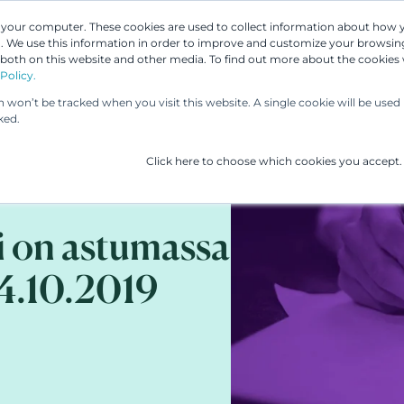
n your computer. These cookies are used to collect information about how 
 We use this information in order to improve and customize your browsing
Asiantuntijamme
Palvelumme
UP & 
 both on this website and other media. To find out more about the cookies
Policy.
on won’t be tracked when you visit this website. A single cookie will be us
ked.
Click here to choose which cookies you accept.
i on astumassa
4.10.2019