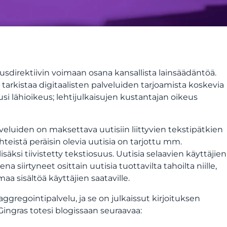
irektiivin voimaan osana kansallista lainsäädäntöä.
arkistaa digitaalisten palveluiden tarjoamista koskevia
i lähioikeus; lehtijulkaisujen kustantajan oikeus
veluiden on maksettava uutisiin liittyvien tekstipätkien
ähteistä peräisin olevia uutisia on tarjottu mm.
säksi tiivistetty tekstiosuus. Uutisia selaavien käyttäjien
iirtyneet osittain uutisia tuottavilta tahoilta niille,
a sisältöä käyttäjien saataville.
regointipalvelu, ja se on julkaissut kirjoituksen
ngras totesi blogissaan seuraavaa: