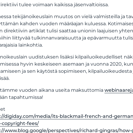
irektiivi tulee voimaan kaikissa jäsenvaltioissa.
ssa tekijänoikeuslain muutos on vielä valmisteilla ja tav
yttämän kahden vuoden määräajan kuluessa. Kotimaisessa
 direktiivin artiklat tulisi saattaa unionin laajuisen yht
niihin liittyvää tulkinnanvaraisuutta ja epävarmuutta tuli
rajaisia lainkohtia.
änoikeuslain uudistuksen lisäksi kilpailuoikeudelliset 
amisessa hyvin keskeiseen asemaan ja vuonna 2020, kun 
amiseen ja sen käytöstä sopimiseen, kilpailuoikeudesta
lisää.
estämme vuoden aikana useita maksuttomia
webinaarej
ään tapahtumissa!
eet
://digiday.com/media/its-blackmail-french-and-german-
copyright-fees/
://www.blog.google/perspectives/richard-gingras/how-