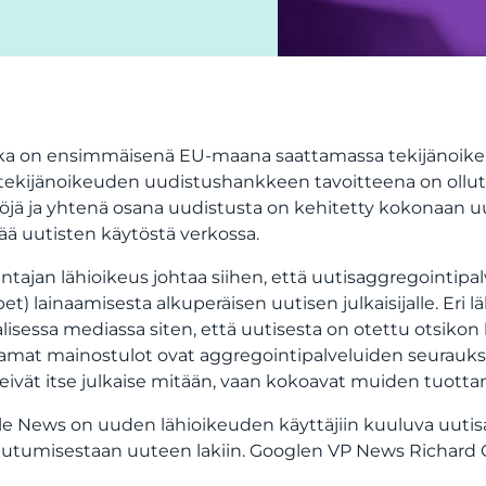
a on ensimmäisenä EU-maana saattamassa tekijänoikeusd
tekijänoikeuden uudistushankkeen tavoitteena on ollut t
öjä ja yhtenä osana uudistusta on kehitetty kokonaan uus
ää uutisten käytöstä verkossa.
ntajan lähioikeus johtaa siihen, että uutisaggregointipal
pet) lainaamisesta alkuperäisen uutisen julkaisijalle. Eri l
alisessa mediassa siten, että uutisesta on otettu otsikon li
amat mainostulot ovat aggregointipalveluiden seurauksena s
 eivät itse julkaise mitään, vaan kokoavat muiden tuottama
e News on uuden lähioikeuden käyttäjiin kuuluva uutisagg
utumisestaan uuteen lakiin. Googlen VP News Richard Gi