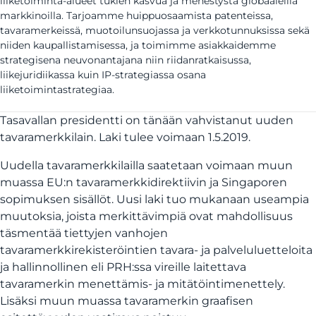
liiketoiminta-alueet tukien kasvua ja menestystä globaaleilla
markkinoilla. Tarjoamme huippuosaamista patenteissa,
tavaramerkeissä, muotoilunsuojassa ja verkkotunnuksissa sekä
niiden kaupallistamisessa, ja toimimme asiakkaidemme
strategisena neuvonantajana niin riidanratkaisussa,
liikejuridiikassa kuin IP-strategiassa osana
liiketoimintastrategiaa.
Tasavallan presidentti on tänään vahvistanut uuden
tavaramerkkilain. Laki tulee voimaan 1.5.2019.
Uudella tavaramerkkilailla saatetaan voimaan muun
muassa EU:n tavaramerkkidirektiivin ja Singaporen
sopimuksen sisällöt. Uusi laki tuo mukanaan useampia
muutoksia, joista merkittävimpiä ovat mahdollisuus
täsmentää tiettyjen vanhojen
tavaramerkkirekisteröintien tavara- ja palveluluetteloita
ja hallinnollinen eli PRH:ssa vireille laitettava
tavaramerkin menettämis- ja mitätöintimenettely.
Lisäksi muun muassa tavaramerkin graafisen