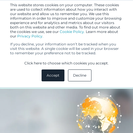
This website stores cookies on your computer. These cookies
are used to collect information about how you interact with
our website and allow us to remember you. We use this
information in order to improve and customize your browsing
experience and for analytics and metrics about our visitors
both on this website and other media. To find out more about
the cookies we use, see our
Cookie Policy.
Learn more about
our
Privacy Policy.
UUTISET
If you decline, your information won’t be tracked when you
26.4.2019
visit this website. A single cookie will be used in your browser
to remember your preference not to be tracked.
Uusi tavaramerkkilaki astuu
Click here to choose which cookies you accept.
voimaan 1.5.2019
Accept
Decline