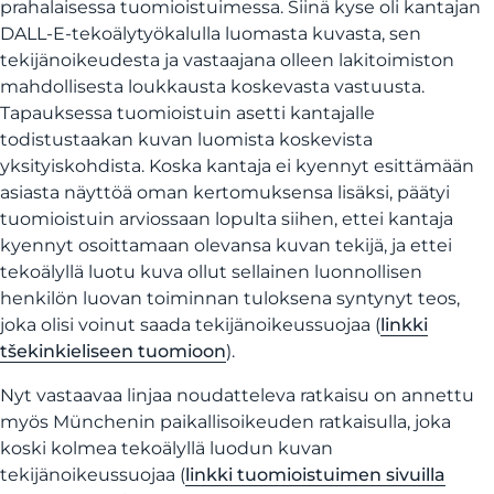
prahalaisessa tuomioistuimessa. Siinä kyse oli kantajan
DALL-E-tekoälytyökalulla luomasta kuvasta, sen
tekijänoikeudesta ja vastaajana olleen lakitoimiston
mahdollisesta loukkausta koskevasta vastuusta.
Tapauksessa tuomioistuin asetti kantajalle
todistustaakan kuvan luomista koskevista
yksityiskohdista. Koska kantaja ei kyennyt esittämään
asiasta näyttöä oman kertomuksensa lisäksi, päätyi
tuomioistuin arviossaan lopulta siihen, ettei kantaja
kyennyt osoittamaan olevansa kuvan tekijä, ja ettei
tekoälyllä luotu kuva ollut sellainen luonnollisen
henkilön luovan toiminnan tuloksena syntynyt teos,
joka olisi voinut saada tekijänoikeussuojaa (
linkki
tšekinkieliseen tuomioon
).
Nyt vastaavaa linjaa noudatteleva ratkaisu on annettu
myös Münchenin paikallisoikeuden ratkaisulla, joka
koski kolmea tekoälyllä luodun kuvan
tekijänoikeussuojaa (
linkki tuomioistuimen sivuilla