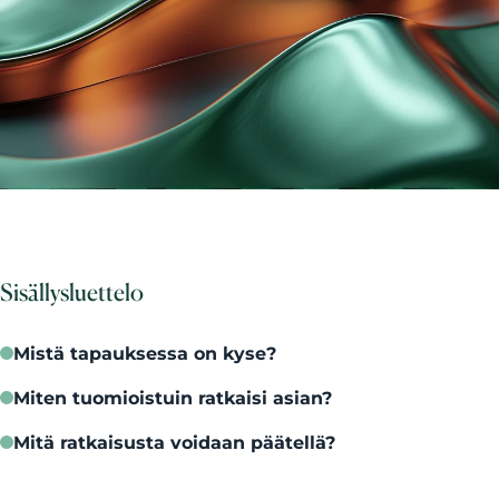
Sisällysluettelo
Mistä tapauksessa on kyse?
Miten tuomioistuin ratkaisi asian?
Mitä ratkaisusta voidaan päätellä?