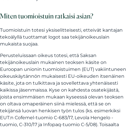
Miten tuomioistuin ratkaisi asian?
Tuomioistuin totesi yksiselitteisesti, etteivät kantajan
tekoälyllä tuottamat logot saa tekijänoikeuslain
mukaista suojaa.
Perusteluissaan oikeus totesi, että Saksan
tekijänoikeuslain mukainen teoksen käsite on
Euroopan unionin tuomioistuimen (EUT) vakiintuneen
oikeuskäytännön mukaisesti EU-oikeuden itsenäinen
käsite, jota on tulkittava ja sovellettava yhtenäisesti
kaikissa jäsenmaissa. Kyse on kahdesta osatekijästä,
joista ensimmäisen mukaan kyseessä olevan teoksen
on oltava omaperäinen siinä mielessä, että se on
tekijänsä luovan henkisen työn tulos (ks. esimerkiksi
EUT:n Cofemel-tuomio C-683/17, Levola Hengelo -
tuomio, C‑310/17 ja Infopaq-tuomio C‑5/08). Toisaalta