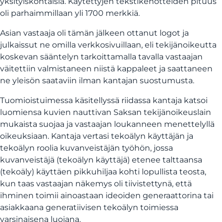
yksityiskohtaisia. Käytettyjen tekstikehotteiden pituus
oli parhaimmillaan yli 1700 merkkiä.
Asian vastaaja oli tämän jälkeen ottanut logot ja
julkaissut ne omilla verkkosivuillaan, eli tekijänoikeutta
koskevan sääntelyn tarkoittamalla tavalla vastaajan
väitettiin valmistaneen niistä kappaleet ja saattaneen
ne yleisön saataviin ilman kantajan suostumusta.
Tuomioistuimessa käsitellyssä riidassa kantaja katsoi
luomiensa kuvien nauttivan Saksan tekijänoikeuslain
mukaista suojaa ja vastaajan loukanneen menettelyllä
oikeuksiaan. Kantaja vertasi tekoälyn käyttäjän ja
tekoälyn roolia kuvanveistäjän työhön, jossa
kuvanveistäjä (tekoälyn käyttäjä) etenee talttaansa
(tekoäly) käyttäen pikkuhiljaa kohti lopullista teosta,
kun taas vastaajan näkemys oli tiivistettynä, että
ihminen toimii ainoastaan ideoiden generaattorina tai
asiakkaana generatiivisen tekoälyn toimiessa
varsinaisena luojana.