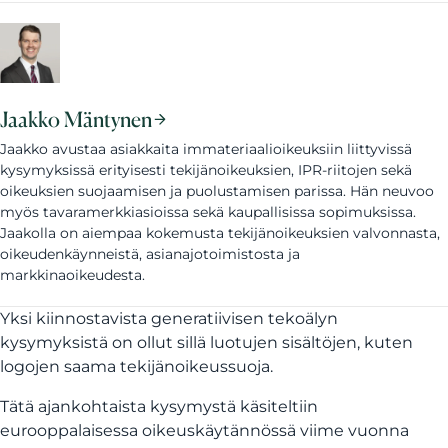
Jaakko Mäntynen
Jaakko avustaa asiakkaita immateriaalioikeuksiin liittyvissä
kysymyksissä erityisesti tekijänoikeuksien, IPR-riitojen sekä
oikeuksien suojaamisen ja puolustamisen parissa. Hän neuvoo
myös tavaramerkkiasioissa sekä kaupallisissa sopimuksissa.
Jaakolla on aiempaa kokemusta tekijänoikeuksien valvonnasta,
oikeudenkäynneistä, asianajotoimistosta ja
markkinaoikeudesta.
Yksi kiinnostavista generatiivisen tekoälyn
kysymyksistä on ollut sillä luotujen sisältöjen, kuten
logojen saama tekijänoikeussuoja.
Tätä ajankohtaista kysymystä käsiteltiin
eurooppalaisessa oikeuskäytännössä viime vuonna