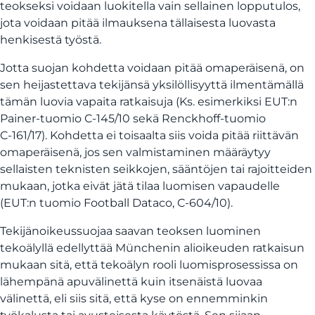
teokseksi voidaan luokitella vain sellainen lopputulos,
jota voidaan pitää ilmauksena tällaisesta luovasta
henkisestä työstä.
Jotta suojan kohdetta voidaan pitää omaperäisenä, on
sen heijastettava tekijänsä yksilöllisyyttä ilmentämällä
tämän luovia vapaita ratkaisuja (Ks. esimerkiksi EUT:n
Painer-tuomio C-145/10 sekä Renckhoff-tuomio
C‑161/17).
Kohdetta ei toisaalta siis voida pitää riittävän
omaperäisenä, jos sen valmistaminen määräytyy
sellaisten teknisten seikkojen, sääntöjen tai rajoitteiden
mukaan, jotka eivät jätä tilaa luomisen vapaudelle
(EUT:n tuomio Football Dataco, C‑604/10).
Tekijänoikeussuojaa saavan teoksen luominen
tekoälyllä edellyttää Münchenin alioikeuden ratkaisun
mukaan sitä, että tekoälyn rooli luomisprosessissa on
lähempänä apuvälinettä kuin itsenäistä luovaa
välinettä, eli siis sitä, että kyse on ennemminkin