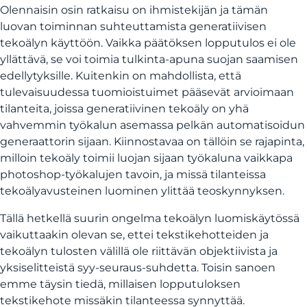
Olennaisin osin ratkaisu on ihmistekijän ja tämän
luovan toiminnan suhteuttamista generatiivisen
tekoälyn käyttöön. Vaikka päätöksen lopputulos ei ole
yllättävä, se voi toimia tulkinta-apuna suojan saamisen
edellytyksille. Kuitenkin on mahdollista, että
tulevaisuudessa tuomioistuimet pääsevät arvioimaan
tilanteita, joissa generatiivinen tekoäly on yhä
vahvemmin työkalun asemassa pelkän automatisoidun
generaattorin sijaan. Kiinnostavaa on tällöin se rajapinta,
milloin tekoäly toimii luojan sijaan työkaluna vaikkapa
photoshop-työkalujen tavoin, ja missä tilanteissa
tekoälyavusteinen luominen ylittää teoskynnyksen.
Tällä hetkellä suurin ongelma tekoälyn luomiskäytössä
vaikuttaakin olevan se, ettei tekstikehotteiden ja
tekoälyn tulosten välillä ole riittävän objektiivista ja
yksiselitteistä syy-seuraus-suhdetta. Toisin sanoen
emme täysin tiedä, millaisen lopputuloksen
tekstikehote missäkin tilanteessa synnyttää.