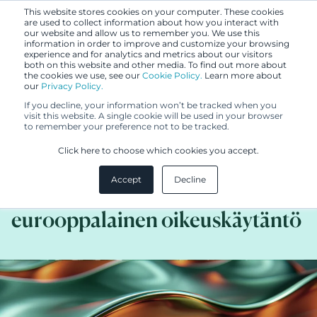
This website stores cookies on your computer. These cookies
are used to collect information about how you interact with
our website and allow us to remember you. We use this
information in order to improve and customize your browsing
experience and for analytics and metrics about our visitors
both on this website and other media. To find out more about
the cookies we use, see our
Cookie Policy.
Learn more about
our
Privacy Policy.
BLOGI
If you decline, your information won’t be tracked when you
2.6.2026
visit this website. A single cookie will be used in your browser
to remember your preference not to be tracked.
Generatiivisella tekoälyllä
Click here to choose which cookies you accept.
luotujen logojen
Accept
Decline
tekijänoikeussuoja – vertailussa
eurooppalainen oikeuskäytäntö