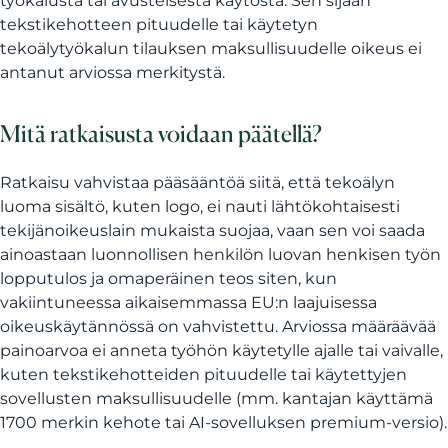
työkalusta tai avusteisesta käytöstä. Sen sijaan
tekstikehotteen pituudelle tai käytetyn
tekoälytyökalun tilauksen maksullisuudelle oikeus ei
antanut arviossa merkitystä.
Mitä ratkaisusta voidaan päätellä?
Ratkaisu vahvistaa pääsääntöä siitä, että tekoälyn
luoma sisältö, kuten logo, ei nauti lähtökohtaisesti
tekijänoikeuslain mukaista suojaa, vaan sen voi saada
ainoastaan luonnollisen henkilön luovan henkisen työn
lopputulos ja omaperäinen teos siten, kun
vakiintuneessa aikaisemmassa EU:n laajuisessa
oikeuskäytännössä on vahvistettu.
Arviossa määräävää
painoarvoa ei anneta työhön käytetylle ajalle tai vaivalle,
kuten tekstikehotteiden pituudelle tai käytettyjen
sovellusten maksullisuudelle (mm. kantajan käyttämä
1700 merkin kehote tai AI-sovelluksen premium-versio).