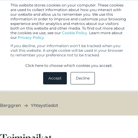
This website stores cookies on your computer. These cookies
are used to collect information about how you interact with
our website and allow us to remember you. We use this
information in order to improve and customize your browsing
experience and for analytics and metrics about our visitors
both on this website and other media. To find out more about
the cookies we use, see our
Cookie Policy.
Learn more about
our
Privacy Policy.
Yhteystiedot
If you decline, your information won’t be tracked when you
visit this website. A single cookie will be used in your browser
to remember your preference not to be tracked.
Kotikenttämme on Euroopassa. Palvelemme
Click here to choose which cookies you accept.
globaalisti.
Accept
Decline
Berggren
Yhteystiedot
Toimipaikat