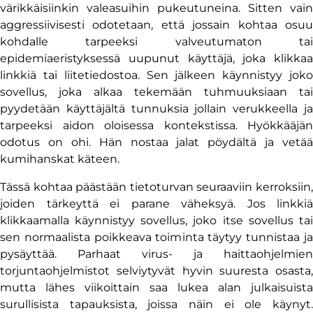
värikkäisiinkin valeasuihin pukeutuneina. Sitten vain
aggressiivisesti odotetaan, että jossain kohtaa osuu
kohdalle tarpeeksi valveutumaton tai
epidemiaeristyksessä uupunut käyttäjä, joka klikkaa
linkkiä tai liitetiedostoa. Sen jälkeen käynnistyy joko
sovellus, joka alkaa tekemään tuhmuuksiaan tai
pyydetään käyttäjältä tunnuksia jollain verukkeella ja
tarpeeksi aidon oloisessa kontekstissa. Hyökkääjän
odotus on ohi. Hän nostaa jalat pöydältä ja vetää
kumihanskat käteen.
Tässä kohtaa päästään tietoturvan seuraaviin kerroksiin,
joiden tärkeyttä ei parane väheksyä. Jos linkkiä
klikkaamalla käynnistyy sovellus, joko itse sovellus tai
sen normaalista poikkeava toiminta täytyy tunnistaa ja
pysäyttää. Parhaat virus- ja haittaohjelmien
torjuntaohjelmistot selviytyvät hyvin suuresta osasta,
mutta lähes viikoittain saa lukea alan julkaisuista
surullisista tapauksista, joissa näin ei ole käynyt.