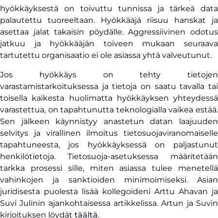
hyökkäyksestä on toivuttu tunnissa ja tärkeä data
palautettu tuoreeltaan. Hyökkääjä riisuu hanskat ja
asettaa jalat takaisin pöydälle. Aggressiivinen odotus
jatkuu ja hyökkääjän toiveen mukaan seuraava
tartutettu organisaatio ei ole asiassa yhtä valveutunut.
Jos hyökkäys on tehty tietojen
varastamistarkoituksessa ja tietoja on saatu tavalla tai
toisella kaikesta huolimatta hyökkäyksen yhteydessä
varastettua, on tapahtunutta teknologialla vaikea estää.
Sen jälkeen käynnistyy anastetun datan laajuuden
selvitys ja virallinen ilmoitus tietosuojaviranomaiselle
tapahtuneesta, jos hyökkäyksessä on paljastunut
henkilötietoja. Tietosuoja-asetuksessa määritetään
tarkka prosessi sille, miten asiassa tulee menetellä
vahinkojen ja sanktioiden minimoimiseksi. Asian
juridisesta puolesta lisää kollegoideni Arttu Ahavan ja
Suvi Julinin ajankohtaisessa artikkelissa. Artun ja Suvin
kirjoituksen löydät
täältä
.