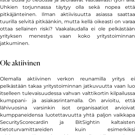
Uhkien torjunnassa täytyy olla sekä nopea että
pitkäjänteinen. Ilman aktiivisuutta asiassa saattaa
tuurilla selvitä pitkäänkin, mutta kellä oikeasti on varaa
ottaa sellainen riski? Vaakalaudalla ei ole pelkästään
yrityksen menestys vaan koko yritystoiminnan
jatkuminen.
Ole aktiivinen
Olemalla aktiivinen verkon reunamilla yritys ei
pelkästään takaa yritystoiminnan jatkuvuutta vaan luo
itselleen tulevaisuudessa vahvan valttikortin kilpailussa
kumppani- ja asiakasrintamalla. On arvioitu, että
lähivuosina varsinkin isot organisaatiot arvioivat
kumppaneidensa luotettavuutta yhtä paljon vaikkapa
SecurityScorecardin ja BitSightin kaltaisten
tietoturvamittareiden kuin esimerkiksi