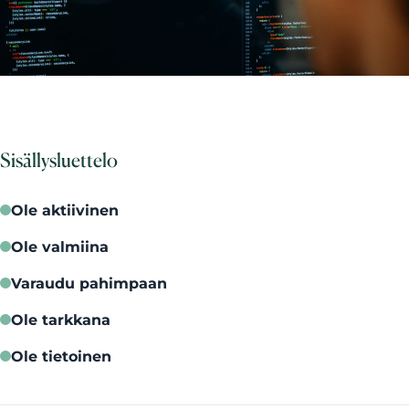
Sisällysluettelo
Ole aktiivinen
Ole valmiina
Varaudu pahimpaan
Ole tarkkana
Ole tietoinen