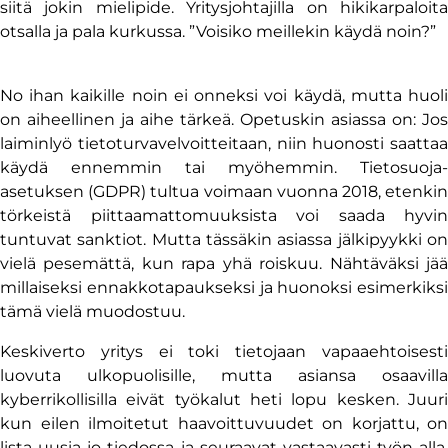
siitä jokin mielipide. Yritysjohtajilla on hikikarpaloita
otsalla ja pala kurkussa. ”Voisiko meillekin käydä noin?”
No ihan kaikille noin ei onneksi voi käydä, mutta huoli
on aiheellinen ja aihe tärkeä. Opetuskin asiassa on: Jos
laiminlyö tietoturvavelvoitteitaan, niin huonosti saattaa
käydä ennemmin tai myöhemmin. Tietosuoja-
asetuksen (GDPR) tultua voimaan vuonna 2018, etenkin
törkeistä piittaamattomuuksista voi saada hyvin
tuntuvat sanktiot. Mutta tässäkin asiassa jälkipyykki on
vielä pesemättä, kun rapa yhä roiskuu. Nähtäväksi jää
millaiseksi ennakkotapaukseksi ja huonoksi esimerkiksi
tämä vielä muodostuu.
Keskiverto yritys ei toki tietojaan vapaaehtoisesti
luovuta ulkopuolisille, mutta asiansa osaavilla
kyberrikollisilla eivät työkalut heti lopu kesken. Juuri
kun eilen ilmoitetut haavoittuvuudet on korjattu, on
lista uusia jo tiedossa ja seuraavat vastaavasti työn alla.