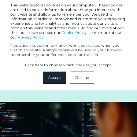
This website stores cookies on your computer. These cookies
are used to collect information about how you interact with
our website and allow us to remember you. We use this
information in order to improve and customize your browsing
experience and for analytics and metrics about our visitors
both on this website and other media. To find out more about
the cookies we use, see our
Cookie Policy.
Learn more about
our
Privacy Policy.
BLOGI
If you decline, your information won’t be tracked when you
5.11.2020
visit this website. A single cookie will be used in your browser
to remember your preference not to be tracked.
Kilpajuoksu kyberuhkia vastaan
Click here to choose which cookies you accept.
on sekä nopeus- että
Accept
Decline
kestävyyslaji