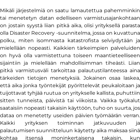
Mikäli järjestelmiä on saatu lamautettua pahemminkin
tai menetetyn datan edelliseen varmistusajankohtaan
on jostain syystä liian pitkä aika, olisi yrityksellä parasta
olla Disaster Recovery -suunnitelma, jossa on kuvattuna
polku, miten isommasta katastrofista selviydytään ja
mielellään nopeasti. Kaikkien tärkeimpien palveluiden
on hyvä olla varmistettuna toiseen maantieteelliseen
sijaintiin ja mielellään mahdollisimman tiheästi. Liian
pitkä varmistusväli tarkoittaa palautustilanteessa aina
tärkeiden tietojen menetyksiä. Jokainen osaa laskea,
että aika jonka työntekijät pyörittelevät peukaloitaan ja
tuijottavat tyhjää ruutua on yritykselle kallista, puhuttiin
sitten tunneista, päivistä tai viikoista. Vaikka työkalut
saataisiin nopeasti takaisin käyttöön, tuho on suurta, jos
dataa on menetetty useiden päivien työmäärän verran.
Kaikki yrityksen toiminnan jatkuvuuden ja
palautumisen suunnitteluun käytetty aika maksaa siinä
kohtaa itsensä moninkertaisena takaisin, kun