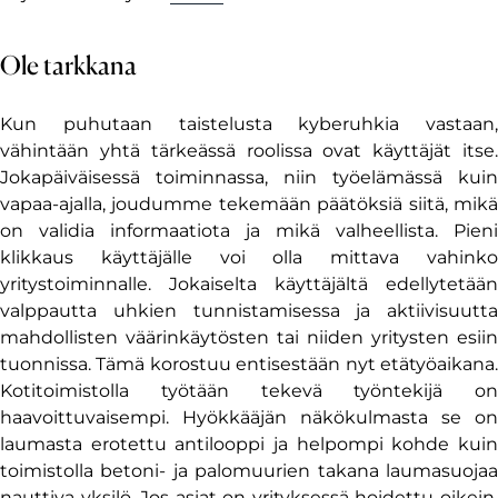
Ole tarkkana
Kun puhutaan taistelusta kyberuhkia vastaan,
vähintään yhtä tärkeässä roolissa ovat käyttäjät itse.
Jokapäiväisessä toiminnassa, niin työelämässä kuin
vapaa-ajalla, joudumme tekemään päätöksiä siitä, mikä
on validia informaatiota ja mikä valheellista. Pieni
klikkaus käyttäjälle voi olla mittava vahinko
yritystoiminnalle. Jokaiselta käyttäjältä edellytetään
valppautta uhkien tunnistamisessa ja aktiivisuutta
mahdollisten väärinkäytösten tai niiden yritysten esiin
tuonnissa. Tämä korostuu entisestään nyt etätyöaikana.
Kotitoimistolla työtään tekevä työntekijä on
haavoittuvaisempi. Hyökkääjän näkökulmasta se on
laumasta erotettu antilooppi ja helpompi kohde kuin
toimistolla betoni- ja palomuurien takana laumasuojaa
nauttiva yksilö. Jos asiat on yrityksessä hoidettu oikein,