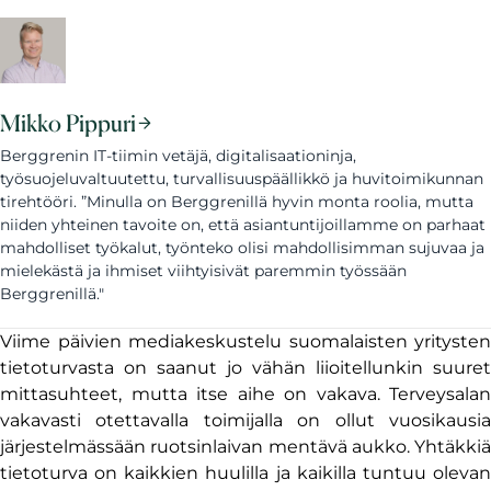
Mikko Pippuri
Berggrenin IT-tiimin vetäjä, digitalisaationinja,
työsuojeluvaltuutettu, turvallisuuspäällikkö ja huvitoimikunnan
tirehtööri. ”Minulla on Berggrenillä hyvin monta roolia, mutta
niiden yhteinen tavoite on, että asiantuntijoillamme on parhaat
mahdolliset työkalut, työnteko olisi mahdollisimman sujuvaa ja
mielekästä ja ihmiset viihtyisivät paremmin työssään
Berggrenillä."
Viime päivien mediakeskustelu suomalaisten yritysten
tietoturvasta on saanut jo vähän liioitellunkin suuret
mittasuhteet, mutta itse aihe on vakava. Terveysalan
vakavasti otettavalla toimijalla on ollut vuosikausia
järjestelmässään ruotsinlaivan mentävä aukko. Yhtäkkiä
tietoturva on kaikkien huulilla ja kaikilla tuntuu olevan