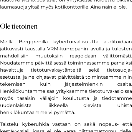
laumasuoja yltää myös kotikonttorille. Aina näin ei ole.
Ole tietoinen
Meillä Berggrenillä kyberturvallisuutta auditoidaan
jatkuvasti taustalla VRM-kumppanin avulla ja tulosten
mahdollisiin muutoksiin reagoidaan välittömästi.
Noudatamme päivittäisessä toiminnassamme parhaiksi
havaittuja tietoturvakäytänteitä sekä tietosuoja-
asetusta, ja ne ohjaavat päivittäistä toimintaamme niin
tekemisen kuin järjestelmienkin osalta.
Henkilökuntamme saa yrityksemme tietoturva-asioissa
myös tasaisin väliajoin koulutusta ja tiedotamme
uudenlaisista liikkeellä olevista uhista
henkilökuntaamme viipymättä.
Taistelu kyberuhkia vastaan on sekä nopeus- että
kestävyyslaji, jossa ei ole varaa piittaamattomuudelle.