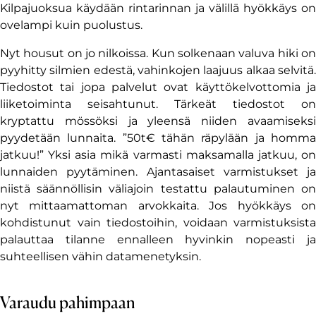
Kilpajuoksua käydään rintarinnan ja välillä hyökkäys on
ovelampi kuin puolustus.
Nyt housut on jo nilkoissa. Kun solkenaan valuva hiki on
pyyhitty silmien edestä, vahinkojen laajuus alkaa selvitä.
Tiedostot tai jopa palvelut ovat käyttökelvottomia ja
liiketoiminta seisahtunut. Tärkeät tiedostot on
kryptattu mössöksi ja yleensä niiden avaamiseksi
pyydetään lunnaita. ”50t€ tähän räpylään ja homma
jatkuu!” Yksi asia mikä varmasti maksamalla jatkuu, on
lunnaiden pyytäminen. Ajantasaiset varmistukset ja
niistä säännöllisin väliajoin testattu palautuminen on
nyt mittaamattoman arvokkaita. Jos hyökkäys on
kohdistunut vain tiedostoihin, voidaan varmistuksista
palauttaa tilanne ennalleen hyvinkin nopeasti ja
suhteellisen vähin datamenetyksin.
Varaudu pahimpaan