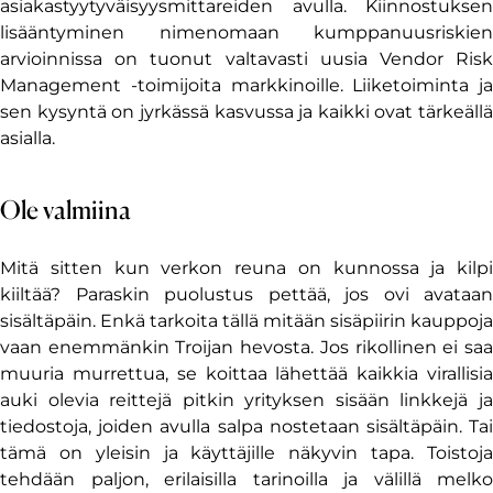
asiakastyytyväisyysmittareiden avulla. Kiinnostuksen
lisääntyminen nimenomaan kumppanuusriskien
arvioinnissa on tuonut valtavasti uusia Vendor Risk
Management -toimijoita markkinoille. Liiketoiminta ja
sen kysyntä on jyrkässä kasvussa ja kaikki ovat tärkeällä
asialla.
Ole valmiina
Mitä sitten kun verkon reuna on kunnossa ja kilpi
kiiltää? Paraskin puolustus pettää, jos ovi avataan
sisältäpäin. Enkä tarkoita tällä mitään sisäpiirin kauppoja
vaan enemmänkin Troijan hevosta. Jos rikollinen ei saa
muuria murrettua, se koittaa lähettää kaikkia virallisia
auki olevia reittejä pitkin yrityksen sisään linkkejä ja
tiedostoja, joiden avulla salpa nostetaan sisältäpäin. Tai
tämä on yleisin ja käyttäjille näkyvin tapa. Toistoja
tehdään paljon, erilaisilla tarinoilla ja välillä melko