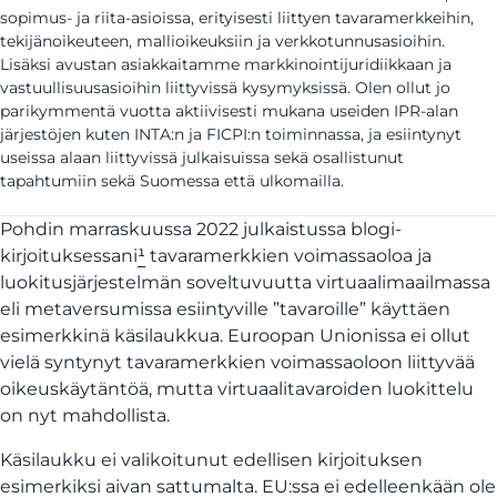
sopimus- ja riita-asioissa, erityisesti liittyen tavaramerkkeihin,
tekijänoikeuteen, mallioikeuksiin ja verkkotunnusasioihin.
Lisäksi avustan asiakkaitamme markkinointijuridiikkaan ja
vastuullisuusasioihin liittyvissä kysymyksissä. Olen ollut jo
parikymmentä vuotta aktiivisesti mukana useiden IPR-alan
järjestöjen kuten INTA:n ja FICPI:n toiminnassa, ja esiintynyt
useissa alaan liittyvissä julkaisuissa sekä osallistunut
tapahtumiin sekä Suomessa että ulkomailla.
Pohdin marraskuussa 2022 julkaistussa blogi-
kirjoituksessani
¹
tavaramerkkien voimassaoloa ja
luokitusjärjestelmän soveltuvuutta virtuaalimaailmassa
eli metaversumissa esiintyville ”tavaroille” käyttäen
esimerkkinä käsilaukkua. Euroopan Unionissa ei ollut
vielä syntynyt tavaramerkkien voimassaoloon liittyvää
oikeuskäytäntöä, mutta virtuaalitavaroiden luokittelu
on nyt mahdollista.
Käsilaukku ei valikoitunut edellisen kirjoituksen
esimerkiksi aivan sattumalta. EU:ssa ei edelleenkään ole