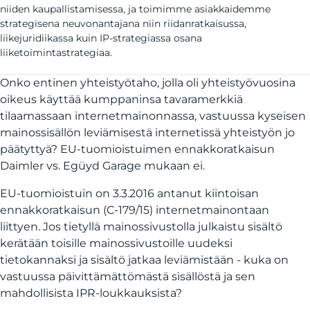
niiden kaupallistamisessa, ja toimimme asiakkaidemme
strategisena neuvonantajana niin riidanratkaisussa,
liikejuridiikassa kuin IP-strategiassa osana
liiketoimintastrategiaa.
Onko entinen yhteistyötaho, jolla oli yhteistyövuosina
oikeus käyttää kumppaninsa tavaramerkkiä
tilaamassaan internetmainonnassa, vastuussa kyseisen
mainossisällön leviämisestä internetissä yhteistyön jo
päätyttyä? EU-tuomioistuimen ennakkoratkaisun
Daimler vs. Egüyd Garage mukaan ei.
EU-tuomioistuin on 3.3.2016 antanut kiintoisan
ennakkoratkaisun (C-179/15) internetmainontaan
liittyen. Jos tietyllä mainossivustolla julkaistu sisältö
kerätään toisille mainossivustoille uudeksi
tietokannaksi ja sisältö jatkaa leviämistään - kuka on
vastuussa päivittämättömästä sisällöstä ja sen
mahdollisista IPR-loukkauksista?