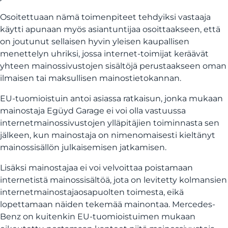
Osoitettuaan nämä toimenpiteet tehdyiksi vastaaja
käytti apunaan myös asiantuntijaa osoittaakseen, että
on joutunut sellaisen hyvin yleisen kaupallisen
menettelyn uhriksi, jossa internet-toimijat keräävät
yhteen mainossivustojen sisältöjä perustaakseen oman
ilmaisen tai maksullisen mainostietokannan.
EU-tuomioistuin antoi asiassa ratkaisun, jonka mukaan
mainostaja Egüyd Garage ei voi olla vastuussa
internetmainossivustojen ylläpitäjien toiminnasta sen
jälkeen, kun mainostaja on nimenomaisesti kieltänyt
mainossisällön julkaisemisen jatkamisen.
Lisäksi mainostajaa ei voi velvoittaa poistamaan
internetistä mainossisältöä, jota on levitetty kolmansien
internetmainostajaosapuolten toimesta, eikä
lopettamaan näiden tekemää mainontaa. Mercedes-
Benz on kuitenkin EU-tuomioistuimen mukaan