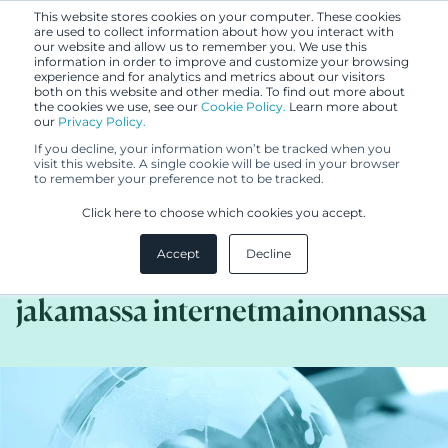
This website stores cookies on your computer. These cookies
are used to collect information about how you interact with
our website and allow us to remember you. We use this
information in order to improve and customize your browsing
experience and for analytics and metrics about our visitors
both on this website and other media. To find out more about
the cookies we use, see our
Cookie Policy.
Learn more about
our
Privacy Policy.
UUTISET
If you decline, your information won’t be tracked when you
19.4.2016
visit this website. A single cookie will be used in your browser
to remember your preference not to be tracked.
Kiintoisa ennakkotapaus
Click here to choose which cookies you accept.
tavaramerkin käytöstä
Accept
Decline
kolmansien osapuolten
jakamassa internetmainonnassa