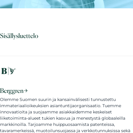
Sisällysluettelo
Berggren
Olemme Suomen suurin ja kansainvälisesti tunnustettu
immateriaalioikeuksien asiantuntijaorganisaatio. Tuemme
innovaatioita ja suojaamme asiakkaidemme keskeiset
liiketoiminta-alueet tukien kasvua ja menestystä globaaleilla
markkinoilla. Tarjoamme huippuosaamista patenteissa,
tavaramerkeissä, muotoilunsuojassa ja verkkotunnuksissa sekä