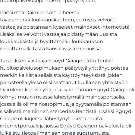
huoltopalvelusopimuksen päätyttyäkin.
Paitsi että Daimler nosti aiheesta
tavaramerkkiloukkauskanteen, se myös velvoitti
vastaajaa poistamaan kyseiset mainokset internetistä.
Lisäksi se velvoitti vastaajaa pidättymään uusista
loukkauksista ja hyvittämään loukkauksen
ilmoittamalla tästä kansallisissa medioissa.
Tapauksen vastaaja Egüyd Garage oli kuitenkin
huoltopalvelusopimuksen päätyttyä yrittänyt poistaa
merkin kaikista sellaisista käyttöyhteyksistä, joiden
perusteella yleisö olisi saattanut luulla sen yhteistyön
Daimlerin kanssa yhä jatkuvan. Tämän Egüyd Garage oli
tehnyt muun muassa lähestymällä mainosportaalia,
jossa sillä oli mainossopimus, ja pyytämällä poistamaan
sisällöstä maininnan Mercedes-Benzistä. Lisäksi Egüyd
Garage oli kirjeitse lähestynyt useita muita
internetportaaleja, joissa Egüyd Garagen palveluista oli
julkaistu tietoa ilman sen omaa suostumusta.