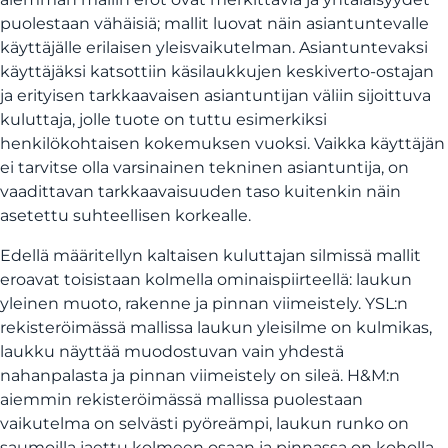
puolestaan vähäisiä; mallit luovat näin asiantuntevalle
käyttäjälle erilaisen yleisvaikutelman. Asiantuntevaksi
käyttäjäksi katsottiin käsilaukkujen keskiverto-ostajan
ja erityisen tarkkaavaisen asiantuntijan väliin sijoittuva
kuluttaja, jolle tuote on tuttu esimerkiksi
henkilökohtaisen kokemuksen vuoksi. Vaikka käyttäjän
ei tarvitse olla varsinainen tekninen asiantuntija, on
vaadittavan tarkkaavaisuuden taso kuitenkin näin
asetettu suhteellisen korkealle.
Edellä määritellyn kaltaisen kuluttajan silmissä mallit
eroavat toisistaan kolmella ominaispiirteellä: laukun
yleinen muoto, rakenne ja pinnan viimeistely. YSL:n
rekisteröimässä mallissa laukun yleisilme on kulmikas,
laukku näyttää muodostuvan vain yhdestä
nahanpalasta ja pinnan viimeistely on sileä. H&M:n
aiemmin rekisteröimässä mallissa puolestaan
vaikutelma on selvästi pyöreämpi, laukun runko on
saumoilla jaettu kolmeen osaan ja pinnassa on koholla