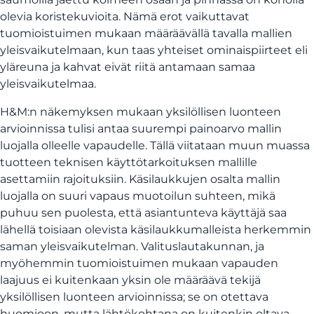
olevia koristekuvioita. Nämä erot vaikuttavat
tuomioistuimen mukaan määräävällä tavalla mallien
yleisvaikutelmaan, kun taas yhteiset ominaispiirteet eli
yläreuna ja kahvat eivät riitä antamaan samaa
yleisvaikutelmaa.
H&M:n näkemyksen mukaan yksilöllisen luonteen
arvioinnissa tulisi antaa suurempi painoarvo mallin
luojalla olleelle vapaudelle. Tällä viitataan muun muassa
tuotteen teknisen käyttötarkoituksen mallille
asettamiin rajoituksiin. Käsilaukkujen osalta mallin
luojalla on suuri vapaus muotoilun suhteen, mikä
puhuu sen puolesta, että asiantunteva käyttäjä saa
lähellä toisiaan olevista käsilaukkumalleista herkemmin
saman yleisvaikutelman. Valituslautakunnan, ja
myöhemmin tuomioistuimen mukaan vapauden
laajuus ei kuitenkaan yksin ole määräävä tekijä
yksilöllisen luonteen arvioinnissa; se on otettava
huomioon, mutta lähtökohtana on kuitenkin oltava