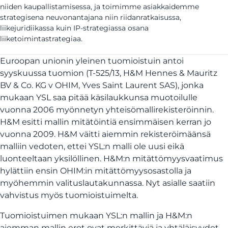
niiden kaupallistamisessa, ja toimimme asiakkaidemme
strategisena neuvonantajana niin riidanratkaisussa,
liikejuridiikassa kuin IP-strategiassa osana
liiketoimintastrategiaa.
Euroopan unionin yleinen tuomioistuin antoi
syyskuussa tuomion (T-525/13, H&M Hennes & Mauritz
BV & Co. KG v OHIM, Yves Saint Laurent SAS), jonka
mukaan YSL saa pitää käsilaukkunsa muotoilulle
vuonna 2006 myönnetyn yhteisömallirekisteröinnin.
H&M esitti mallin mitätöintiä ensimmäisen kerran jo
vuonna 2009. H&M väitti aiemmin rekisteröimäänsä
malliin vedoten, ettei YSL:n malli ole uusi eikä
luonteeltaan yksilöllinen. H&M:n mitättömyysvaatimus
hylättiin ensin OHIM:in mitättömyysosastolla ja
myöhemmin valituslautakunnassa. Nyt asialle saatiin
vahvistus myös tuomioistuimelta.
Tuomioistuimen mukaan YSL:n mallin ja H&M:n
aiemman mallin erot ovat merkittäviä ja yhtäläisyydet