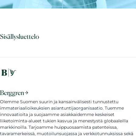
Sisällysluettelo
Berggren
Olemme Suomen suurin ja kansainvälisesti tunnustettu
immateriaalioikeuksien asiantuntijaorganisaatio. Tuemme
innovaatioita ja suojaamme asiakkaidemme keskeiset
liiketoiminta-alueet tukien kasvua ja menestystä globaaleilla
markkinoilla. Tarjoamme huippuosaamista patenteissa,
tavaramerkeissä, muotoilunsuojassa ja verkkotunnuksissa sekä