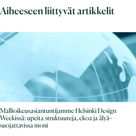
Aiheeseen liittyvät artikkelit
Mallioikeusasiantuntijamme Helsinki Design
Weekissä: upeita struktuureja, ekoa ja älyä ̶
suojattavissa moni