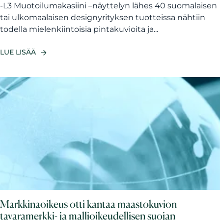
-L3 Muotoilumakasiini –näyttelyn lähes 40 suomalaisen
tai ulkomaalaisen designyrityksen tuotteissa nähtiin
todella mielenkiintoisia pintakuvioita ja...
LUE LISÄÄ
Markkinaoikeus otti kantaa maastokuvion
tavaramerkki- ja mallioikeudellisen suojan