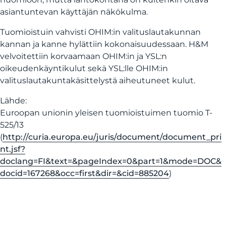
asiantuntevan käyttäjän näkökulma.
Tuomioistuin vahvisti OHIM:in valituslautakunnan
kannan ja kanne hylättiin kokonaisuudessaan. H&M
velvoitettiin korvaamaan OHIM:in ja YSL:n
oikeudenkäyntikulut sekä YSL:lle OHIM:in
valituslautakuntakäsittelystä aiheutuneet kulut.
Lähde:
Euroopan unionin yleisen tuomioistuimen tuomio T-
525/13
(
http://curia.europa.eu/juris/document/document_pri
nt.jsf?
doclang=FI&text=&pageIndex=0&part=1&mode=DOC&
docid=167268&occ=first&dir=&cid=885204
)