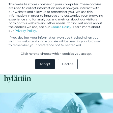
This website stores cookies on your computer. These cookies
are used to collect information about how you interact with
our website and allow us to remember you. We use this
information in order to improve and customize your browsing
experience and for analytics and metrics about our visitors
both on this website and other media. To find out more about
the cookies we use, see our
Cookie Policy.
Learn more about
our
Privacy Policy.
UUTISET
If you decline, your information won’t be tracked when you
30.9.2015
visit this website. A single cookie will be used in your browser
to remember your preference not to be tracked.
Luksusmerkin ja ketjuliikkeen
Click here to choose which cookies you accept.
mallioikeudet vastakkain –
Accept
Decline
H&M:n mitättömyysvaatimus
hylättiin