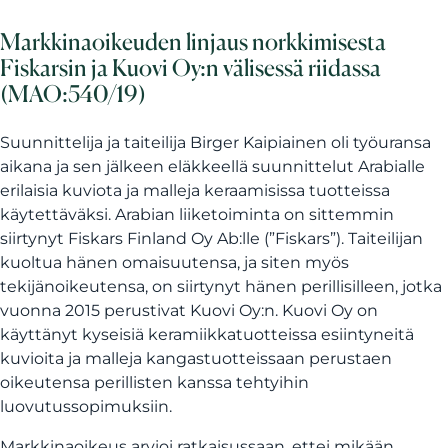
Markkinaoikeuden linjaus norkkimisesta
Fiskarsin ja Kuovi Oy:n välisessä riidassa
(MAO:540/19)
Suunnittelija ja taiteilija Birger Kaipiainen oli työuransa
aikana ja sen jälkeen eläkkeellä suunnittelut Arabialle
erilaisia kuviota ja malleja keraamisissa tuotteissa
käytettäväksi. Arabian liiketoiminta on sittemmin
siirtynyt Fiskars Finland Oy Ab:lle (”Fiskars”). Taiteilijan
kuoltua hänen omaisuutensa, ja siten myös
tekijänoikeutensa, on siirtynyt hänen perillisilleen, jotka
vuonna 2015 perustivat Kuovi Oy:n. Kuovi Oy on
käyttänyt kyseisiä keramiikkatuotteissa esiintyneitä
kuvioita ja malleja kangastuotteissaan perustaen
oikeutensa perillisten kanssa tehtyihin
luovutussopimuksiin.
Markkinaoikeus arvioi ratkaisussaan, ettei mikään