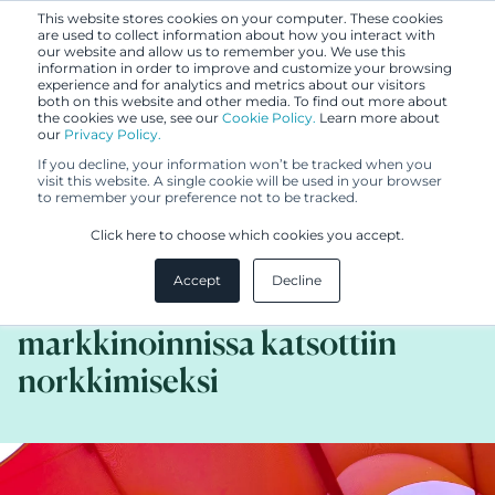
This website stores cookies on your computer. These cookies
are used to collect information about how you interact with
our website and allow us to remember you. We use this
information in order to improve and customize your browsing
experience and for analytics and metrics about our visitors
both on this website and other media. To find out more about
the cookies we use, see our
Cookie Policy.
Learn more about
our
Privacy Policy.
BLOGI
If you decline, your information won’t be tracked when you
16.1.2020
visit this website. A single cookie will be used in your browser
to remember your preference not to be tracked.
Arabian tunnettuun Paratiisi-
Click here to choose which cookies you accept.
astiasarjaan viittaaminen
Accept
Decline
tekstiilituotteiden
markkinoinnissa katsottiin
norkkimiseksi