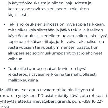
ja käyttöoikeuksista ja niiden laajuudesta ja
kestosta on sovittava erikseen – mieluiten
kirjallisesti.
Tekijänoikeuksien siirrossa on hyvä sopia tarkkaan,
mitä oikeuksia siirretään ja jääkö tekijälle itselleen
käyttöoikeuksia ja edelleenluovutusoikeuksia. Hyvä
sopimus ehkäisee riitoja, jotka voivat aktualisoitua
vasta vuosien tai vuosikymmenten päästä, kun
alkuperäiset sopimuskumppanit ovat jo ehtineet
vaihtua.
Tuotteille tunnusomaiset kuviot on hyvä
rekisteröidä tavaramerkkeinä tai mahdollisesti
mallioikeuksina.
Mikäli tarvitset apua tavaramerkkeihin liittyen tai
muutoin yrityksen IPR-asiat mietityttävät, ota rohkeasti
yhteyttä
atte.karineva@berggren.fi,
puh. +358 10 227
2579.