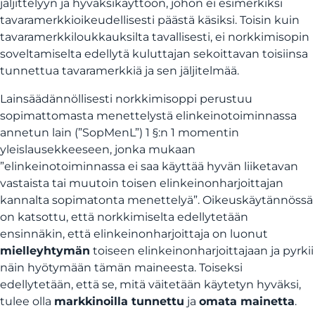
jäljittelyyn ja hyväksikäyttöön, johon ei esimerkiksi
tavaramerkkioikeudellisesti päästä käsiksi. Toisin kuin
tavaramerkkiloukkauksilta tavallisesti, ei norkkimisopin
soveltamiselta edellytä kuluttajan sekoittavan toisiinsa
tunnettua tavaramerkkiä ja sen jäljitelmää.
Lainsäädännöllisesti norkkimisoppi perustuu
sopimattomasta menettelystä elinkeinotoiminnassa
annetun lain (”SopMenL”) 1 §:n 1 momentin
yleislausekkeeseen, jonka mukaan
”elinkeinotoiminnassa ei saa käyttää hyvän liiketavan
vastaista tai muutoin toisen elinkeinonharjoittajan
kannalta sopimatonta menettelyä”. Oikeuskäytännössä
on katsottu, että norkkimiselta edellytetään
ensinnäkin, että elinkeinonharjoittaja on luonut
mielleyhtymän
toiseen elinkeinonharjoittajaan ja pyrkii
näin hyötymään tämän maineesta. Toiseksi
edellytetään, että se, mitä väitetään käytetyn hyväksi,
tulee olla
markkinoilla tunnettu
ja
omata mainetta
.