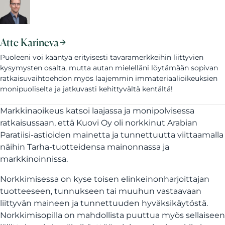
Atte Karineva
Puoleeni voi kääntyä erityisesti tavaramerkkeihin liittyvien
kysymysten osalta, mutta autan mielelläni löytämään sopivan
ratkaisuvaihtoehdon myös laajemmin immateriaalioikeuksien
monipuoliselta ja jatkuvasti kehittyvältä kentältä!
Markkinaoikeus katsoi laajassa ja monipolvisessa
ratkaisussaan, että Kuovi Oy oli norkkinut Arabian
Paratiisi-astioiden mainetta ja tunnettuutta viittaamalla
näihin Tarha-tuotteidensa mainonnassa ja
markkinoinnissa.
Norkkimisessa on kyse toisen elinkeinonharjoittajan
tuotteeseen, tunnukseen tai muuhun vastaavaan
liittyvän maineen ja tunnettuuden hyväksikäytöstä.
Norkkimisopilla on mahdollista puuttua myös sellaiseen