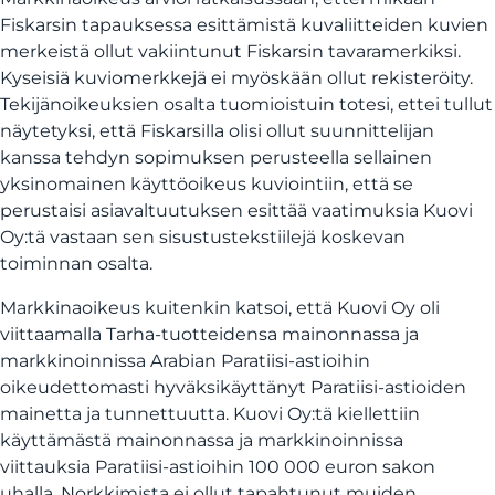
Fiskarsin tapauksessa esittämistä kuvaliitteiden kuvien
merkeistä ollut vakiintunut Fiskarsin tavaramerkiksi.
Kyseisiä kuviomerkkejä ei myöskään ollut rekisteröity.
Tekijänoikeuksien osalta tuomioistuin totesi, ettei tullut
näytetyksi, että Fiskarsilla olisi ollut suunnittelijan
kanssa tehdyn sopimuksen perusteella sellainen
yksinomainen käyttöoikeus kuviointiin, että se
perustaisi asiavaltuutuksen esittää vaatimuksia Kuovi
Oy:tä vastaan sen sisustustekstiilejä koskevan
toiminnan osalta.
Markkinaoikeus kuitenkin katsoi, että Kuovi Oy oli
viittaamalla Tarha-tuotteidensa mainonnassa ja
markkinoinnissa Arabian Paratiisi-astioihin
oikeudettomasti hyväksikäyttänyt Paratiisi-astioiden
mainetta ja tunnettuutta. Kuovi Oy:tä kiellettiin
käyttämästä mainonnassa ja markkinoinnissa
viittauksia Paratiisi-astioihin 100 000 euron sakon
uhalla. Norkkimista ei ollut tapahtunut muiden