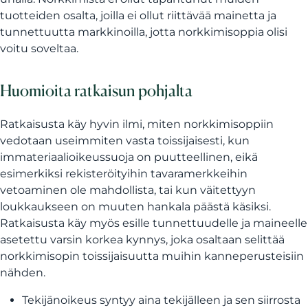
tuotteiden osalta, joilla ei ollut riittävää mainetta ja
tunnettuutta markkinoilla, jotta norkkimisoppia olisi
voitu soveltaa.
Huomioita ratkaisun pohjalta
Ratkaisusta käy hyvin ilmi, miten norkkimisoppiin
vedotaan useimmiten vasta toissijaisesti, kun
immateriaalioikeussuoja on puutteellinen, eikä
esimerkiksi rekisteröityihin tavaramerkkeihin
vetoaminen ole mahdollista, tai kun väitettyyn
loukkaukseen on muuten hankala päästä käsiksi.
Ratkaisusta käy myös esille tunnettuudelle ja maineelle
asetettu varsin korkea kynnys, joka osaltaan selittää
norkkimisopin toissijaisuutta muihin kanneperusteisiin
nähden.
Tekijänoikeus syntyy aina tekijälleen ja sen siirrosta