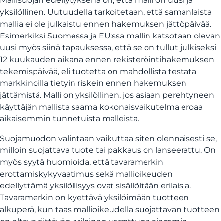
Mallisuojan edellytyksenä on, että malli on uusi ja
yksilöllinen. Uutuudella tarkoitetaan, että samanlaista
mallia ei ole julkaistu ennen hakemuksen jättöpäivää.
Esimerkiksi Suomessa ja EU:ssa mallin katsotaan olevan
uusi myös siinä tapauksessa, että se on tullut julkiseksi
12 kuukauden aikana ennen rekisteröintihakemuksen
tekemispäivää, eli tuotetta on mahdollista testata
markkinoilla tietyin riskein ennen hakemuksen
jättämistä. Malli on yksilöllinen, jos asiaan perehtyneen
käyttäjän mallista saama kokonaisvaikutelma eroaa
aikaisemmin tunnetuista malleista.
Suojamuodon valintaan vaikuttaa siten olennaisesti se,
milloin suojattava tuote tai pakkaus on lanseerattu. On
myös syytä huomioida, että tavaramerkin
erottamiskykyvaatimus sekä mallioikeuden
edellyttämä yksilöllisyys ovat sisällöltään erilaisia.
Tavaramerkin on kyettävä yksilöimään tuotteen
alkuperä, kun taas mallioikeudella suojattavan tuotteen