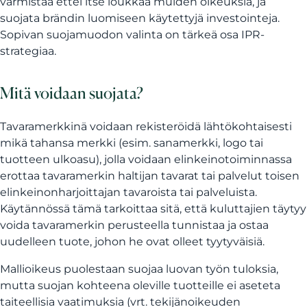
varmistaa ettei itse loukkaa muiden oikeuksia, ja
suojata brändin luomiseen käytettyjä investointeja.
Sopivan suojamuodon valinta on tärkeä osa IPR-
strategiaa.
Mitä voidaan suojata?
Tavaramerkkinä voidaan rekisteröidä lähtökohtaisesti
mikä tahansa merkki (esim. sanamerkki, logo tai
tuotteen ulkoasu), jolla voidaan elinkeinotoiminnassa
erottaa tavaramerkin haltijan tavarat tai palvelut toisen
elinkeinonharjoittajan tavaroista tai palveluista.
Käytännössä tämä tarkoittaa sitä, että kuluttajien täytyy
voida tavaramerkin perusteella tunnistaa ja ostaa
uudelleen tuote, johon he ovat olleet tyytyväisiä.
Mallioikeus puolestaan suojaa luovan työn tuloksia,
mutta suojan kohteena oleville tuotteille ei aseteta
taiteellisia vaatimuksia (vrt. tekijänoikeuden