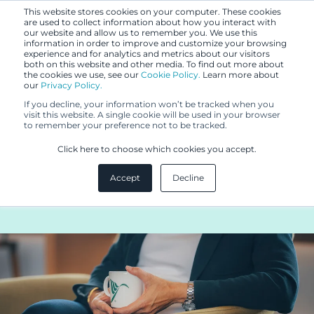
This website stores cookies on your computer. These cookies
are used to collect information about how you interact with
our website and allow us to remember you. We use this
information in order to improve and customize your browsing
experience and for analytics and metrics about our visitors
both on this website and other media. To find out more about
the cookies we use, see our
Cookie Policy.
Learn more about
our
Privacy Policy.
BLOGI
If you decline, your information won’t be tracked when you
8.2.2024
visit this website. A single cookie will be used in your browser
to remember your preference not to be tracked.
Brändin visuaalisen ilmeen
Click here to choose which cookies you accept.
suojaus - tavaramerkki vai
Accept
Decline
mallioikeus?