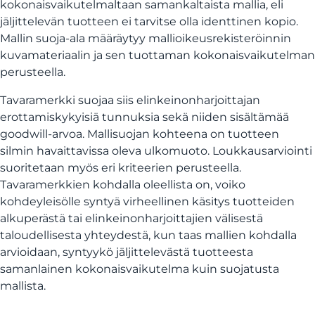
kokonaisvaikutelmaltaan samankaltaista mallia, eli
jäljittelevän tuotteen ei tarvitse olla identtinen kopio.
Mallin suoja-ala määräytyy mallioikeusrekisteröinnin
kuvamateriaalin ja sen tuottaman kokonaisvaikutelman
perusteella.
Tavaramerkki suojaa siis elinkeinonharjoittajan
erottamiskykyisiä tunnuksia sekä niiden sisältämää
goodwill-arvoa. Mallisuojan kohteena on tuotteen
silmin havaittavissa oleva ulkomuoto. Loukkausarviointi
suoritetaan myös eri kriteerien perusteella.
Tavaramerkkien kohdalla oleellista on, voiko
kohdeyleisölle syntyä virheellinen käsitys tuotteiden
alkuperästä tai elinkeinonharjoittajien välisestä
taloudellisesta yhteydestä, kun taas mallien kohdalla
arvioidaan, syntyykö jäljittelevästä tuotteesta
samanlainen kokonaisvaikutelma kuin suojatusta
mallista.