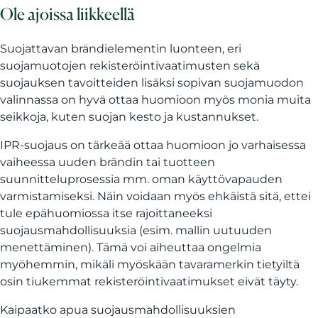
Ole ajoissa liikkeellä
Suojattavan brändielementin luonteen, eri
suojamuotojen rekisteröintivaatimusten sekä
suojauksen tavoitteiden lisäksi sopivan suojamuodon
valinnassa on hyvä ottaa huomioon myös monia muita
seikkoja, kuten suojan kesto ja kustannukset.
IPR-suojaus on tärkeää ottaa huomioon jo varhaisessa
vaiheessa uuden brändin tai tuotteen
suunnitteluprosessia mm. oman käyttövapauden
varmistamiseksi. Näin voidaan myös ehkäistä sitä, ettei
tule epähuomiossa itse rajoittaneeksi
suojausmahdollisuuksia (esim. mallin uutuuden
menettäminen). Tämä voi aiheuttaa ongelmia
myöhemmin, mikäli myöskään tavaramerkin tietyiltä
osin tiukemmat rekisteröintivaatimukset eivät täyty.
Kaipaatko apua suojausmahdollisuuksien