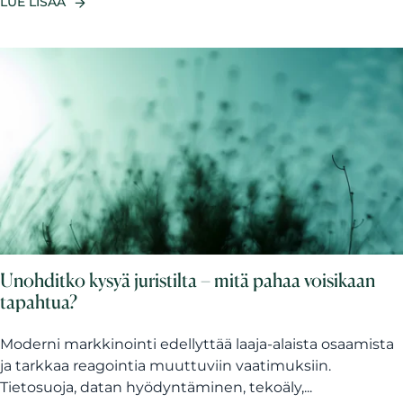
LUE LISÄÄ
Unohditko kysyä juristilta – mitä pahaa voisikaan
tapahtua?
Moderni markkinointi edellyttää laaja-alaista osaamista
ja tarkkaa reagointia muuttuviin vaatimuksiin.
Tietosuoja, datan hyödyntäminen, tekoäly,...