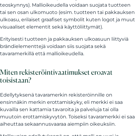
teoskynnys). Mallioikeudella voidaan suojata tuotteen
tai sen osan ulkomuoto (esim. tuotteen tai pakkauksen
ulkoasu, erilaiset graafiset symbolit kuten logot ja muut
visuaaliset elementit sekä käyttöliittymät).
Erityisesti tuotteen ja pakkauksen ulkoasuun liittyviä
brändielementtejä voidaan siis suojata sekä
tavaramerkillä että mallioikeudella.
Miten rekisteröintivaatimukset eroavat
toisistaan?
Edellytyksenä tavaramerkin rekisteröinnille on
ensinnäkin merkin erottamiskyky, eli merkki ei saa
kuvailla sen kattamia tavaroita ja palveluja tai olla
muutoin erottamiskyvytön. Toiseksi tavaramerkki ei saa
aiheuttaa sekaannusvaaraa aiempiin oikeuksiin.