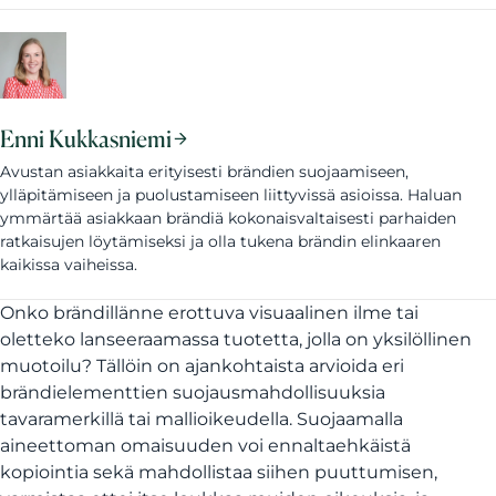
Enni Kukkasniemi
Avustan asiakkaita erityisesti brändien suojaamiseen,
ylläpitämiseen ja puolustamiseen liittyvissä asioissa. Haluan
ymmärtää asiakkaan brändiä kokonaisvaltaisesti parhaiden
ratkaisujen löytämiseksi ja olla tukena brändin elinkaaren
kaikissa vaiheissa.
Onko brändillänne erottuva visuaalinen ilme tai
oletteko lanseeraamassa tuotetta, jolla on yksilöllinen
muotoilu? Tällöin on ajankohtaista arvioida eri
brändielementtien suojausmahdollisuuksia
tavaramerkillä tai mallioikeudella. Suojaamalla
aineettoman omaisuuden voi ennaltaehkäistä
kopiointia sekä mahdollistaa siihen puuttumisen,