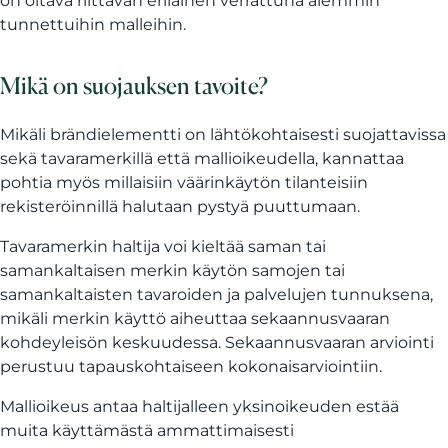
on oltava riittävän erilainen verrattuna aiemmin
tunnettuihin malleihin.
Mikä on suojauksen tavoite?
Mikäli brändielementti on lähtökohtaisesti suojattavissa
sekä tavaramerkillä että mallioikeudella, kannattaa
pohtia myös millaisiin väärinkäytön tilanteisiin
rekisteröinnillä halutaan pystyä puuttumaan.
Tavaramerkin haltija voi kieltää saman tai
samankaltaisen merkin käytön samojen tai
samankaltaisten tavaroiden ja palvelujen tunnuksena,
mikäli merkin käyttö aiheuttaa sekaannusvaaran
kohdeyleisön keskuudessa. Sekaannusvaaran arviointi
perustuu tapauskohtaiseen kokonaisarviointiin.
Mallioikeus antaa haltijalleen yksinoikeuden estää
muita käyttämästä ammattimaisesti