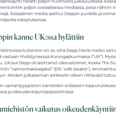
denkäynti herätti paljon huomioita julkisuudessa, koska s
ntointiin paljon sosiaalisessa mediassa, jossa nähtiin my
jä. Sosiaalinen media asettui Deppin puolelle ja esime
 miljardia katselukertaa.
pin kanne UK:ssa hylättiin
nkiintoista kuitenkin on se, että Depp hävisi melko s
ä vastaan Yhdistyneessä Kuningaskunnassa (”UK”). Myöskä
ttu. UK:ssa Depp oli aloittanut oikeustoimet, koska The Su
ttiin ”vaimonhakkaajaksi” (EN. ’wife-beater’). Ammattituo
un -lehden julkaiseman artikkelin olleen riittävästi to
n samantyyppisten kanteiden erilaiseen lopputulokseen
ssä ja oikeudenkäyntijärjestelmissä.
amiehistön vaikutus oikeudenkäyntii