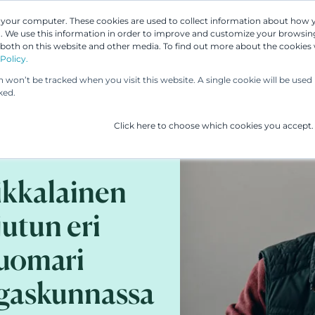
n your computer. These cookies are used to collect information about how 
 We use this information in order to improve and customize your browsing
Asiantuntijamme
Palvelumme
UP & 
 both on this website and other media. To find out more about the cookies
Policy.
on won’t be tracked when you visit this website. A single cookie will be us
ked.
Click here to choose which cookies you accept.
ikkalainen
jutun eri
tuomari
gaskunnassa