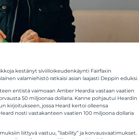
koja kestänyt siviilioikeudenkäynti Fairfaxin
inen valamiehistö ratkaisi asian laajasti Deppin eduksi.
teen entistä vaimoaan Amber Heardia vastaan vaatien
vausta 50 miljoonaa dollaria. Kanne pohjautui Heardin
n kirjoitukseen, jossa Heard kertoi olleensa
ard nosti vastakanteen vaatien 100 miljoona dollaria
ksiin liittyvä vastuu, ”liability” ja korvausvaatimukset.