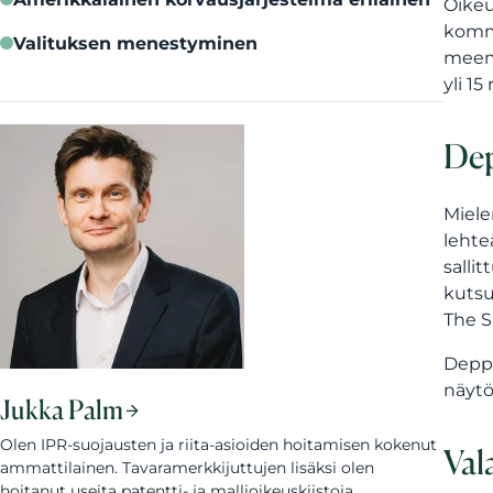
Oikeu
komme
Valituksen menestyminen
meeme
yli 15
Dep
Miele
lehte
salli
kutsu
The S
Deppi
näytö
Jukka Palm
Olen IPR-suojausten ja riita-asioiden hoitamisen kokenut
Val
ammattilainen. Tavaramerkkijuttujen lisäksi olen
hoitanut useita patentti- ja mallioikeuskiistoja.