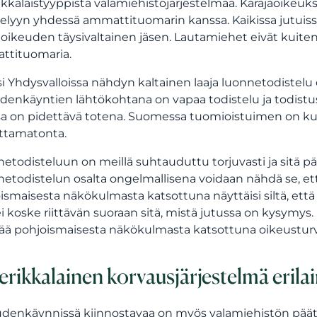
kkalaistyyppistä valamiehistöjärjestelmää. Käräjäoikeuks
telyyn yhdessä ammattituomarin kanssa. Kaikissa jutuissa
äoikeuden täysivaltainen jäsen. Lautamiehet eivät kuitenk
ttituomaria.
si Yhdysvalloissa nähdyn kaltainen laaja luonnetodiste
denkäyntien lähtökohtana on vapaa todistelu ja todistu
sa on pidettävä totena. Suomessa tuomioistuimen on kuit
ttamatonta.
etodisteluun on meillä suhtauduttu torjuvasti ja sitä 
etodistelun osalta ongelmallisena voidaan nähdä se, et
ismaisesta näkökulmasta katsottuna näyttäisi siltä, että
ei koske riittävän suoraan sitä, mistä jutussa on kysymy
ää pohjoismaisesta näkökulmasta katsottuna oikeustur
rikkalainen korvausjärjestelmä erila
denkäynnissä kiinnostavaa on myös valamiehistön päätö