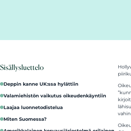
Sisällysluettelo
Holly
piiri
Deppin kanne UK:ssa hylättiin
Oikeu
”kunn
Valamiehistön vaikutus oikeudenkäyntiin
kirjo
lähis
Laajaa luonnetodistelua
vahin
Miten Suomessa?
Oikeu
Amerikkalainen korvausjärjestelmä erilainen