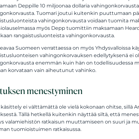
maan Deppille 10 miljoonaa dollaria vahingonkorvausta j
gonkorvausta. Tuomari joutui kuitenkin puuttumaan päät
istusluonteista vahingonkorvausta voidaan tuomita maks
olauselmassa myös Depp tuomittiin maksamaan Heardill
inkaan rangaistusluonteista vahingonkorvausta.
eavaa Suomeen verrattaessa on myös Yhdysvalloissa käy
istusluonteisen vahingonkorvauksen edellytyksenä ei ol
gonkorvausta enemmän kuin hän on todellisuudessa m
n korvataan vain aiheutunut vahinko.
ituksen menestyminen
 käsittely ei välttämättä ole vielä kokonaan ohitse, sill
ksestä. Tällä hetkellä kuitenkin näyttää siltä, että mene
s valamiehistön ratkaisun muuttamiseen on suuri ja muuto
an tuomioistuimen ratkaisussa.