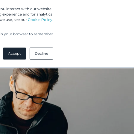
Greip IP Solutions
you interact with our website
 experience and for analytics
UPC
Asiakkaamme
Ajankohtaista
Yritys
 we use, see our
Cookie Policy.
ed in your browser to remember
Accept
Decline