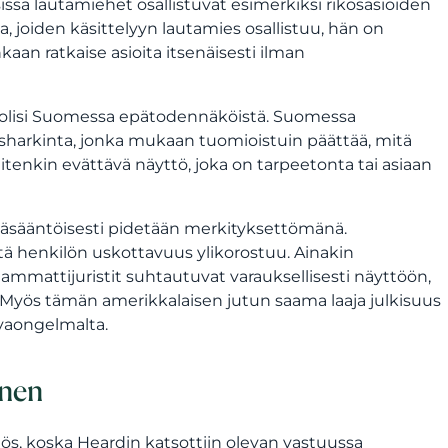
issa lautamiehet osallistuvat esimerkiksi rikosasioiden
, joiden käsittelyyn lautamies osallistuu, hän on
aan ratkaise asioita itsenäisesti ilman
lu olisi Suomessa epätodennäköistä. Suomessa
sharkinta, jonka mukaan tuomioistuin päättää, mitä
enkin evättävä näyttö, joka on tarpeetonta tai asiaan
pääsääntöisesti pidetään merkityksettömänä.
tä henkilön uskottavuus ylikorostuu. Ainakin
 ammattijuristit suhtautuvat varauksellisesti näyttöön,
s. Myös tämän amerikkalaisen jutun saama laaja julkisuus
vaongelmalta.
inen
s, koska Heardin katsottiin olevan vastuussa