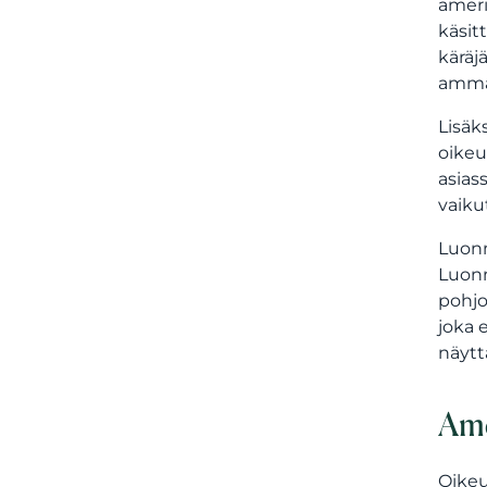
ameri
käsit
käräj
amma
Lisäk
oikeu
asias
vaiku
Luonn
Luonn
pohjo
joka 
näytt
Ame
Oikeu