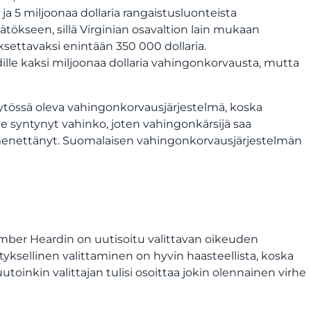
a 5 miljoonaa dollaria rangaistusluonteista
ökseen, sillä Virginian osavaltion lain mukaan
ettavaksi enintään 350 000 dollaria.
e kaksi miljoonaa dollaria vahingonkorvausta, mutta
tössä oleva vahingonkorvausjärjestelmä, koska
e syntynyt vahinko, joten vahingonkärsijä saa
enettänyt. Suomalaisen vahingonkorvausjärjestelmän
ä Amber Heardin on uutisoitu valittavan oikeuden
styksellinen valittaminen on hyvin haasteellista, koska
inkin valittajan tulisi osoittaa jokin olennainen virhe