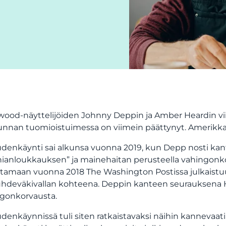
wood-näyttelijöiden Johnny Deppin ja Amber Heardin viik
kunnan tuomioistuimessa on viimein päättynyt. Amerikkala
denkäynti sai alkunsa vuonna 2019, kun Depp nosti kan
ianloukkauksen” ja mainehaitan perusteella vahingonkor
ittamaan vuonna 2018 The Washington Postissa julkaistuu
uhdeväkivallan kohteena. Deppin kanteen seurauksena He
gonkorvausta.
denkäynnissä tuli siten ratkaistavaksi näihin kannevaatimu