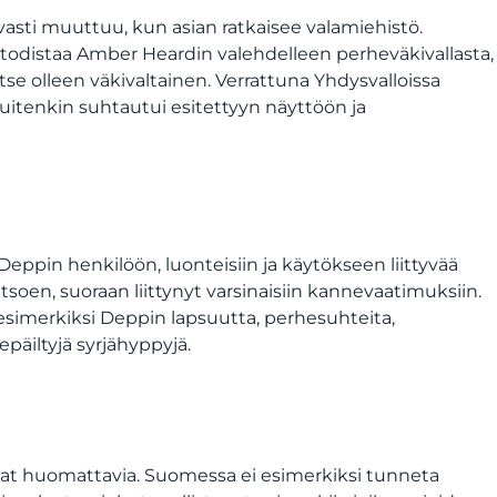
asti muuttuu, kun asian ratkaisee valamiehistö.
todistaa Amber Heardin valehdelleen perheväkivallasta,
tse olleen väkivaltainen. Verrattuna Yhdysvalloissa
itenkin suhtautui esitettyyn näyttöön ja
 Deppin henkilöön, luonteisiin ja käytökseen liittyvää
soen, suoraan liittynyt varsinaisiin kannevaatimuksiin.
i esimerkiksi Deppin lapsuutta, perhesuhteita,
äiltyjä syrjähyppyjä.
t huomattavia. Suomessa ei esimerkiksi tunneta