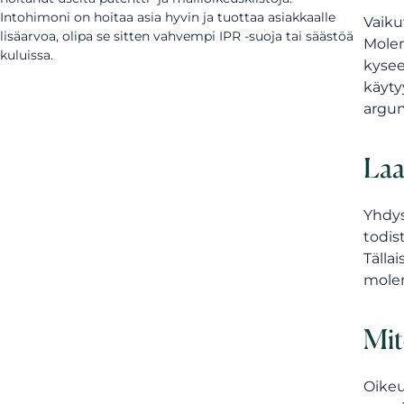
Intohimoni on hoitaa asia hyvin ja tuottaa asiakkaalle
Vaiku
lisäarvoa, olipa se sitten vahvempi IPR -suoja tai säästöä
Molem
kuluissa.
kysee
käyty
argum
Laa
Yhdys
todis
Tälla
molem
Mit
Oikeu