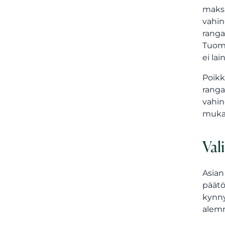
maksa
vahin
ranga
Tuomi
ei la
Poikk
ranga
vahin
mukaa
Val
Asian
päätö
kynny
alemm