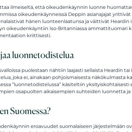
ttaa ilmeiseltä, että oikeudenkäynnin luonne huomattav
missa oikeudenkäynneissä Deppin asianajajat yrittivät 
nalaistivat hänen luonteenlaatunsa ja väittivät Heardin i
yn oikeudenkäyntiin Iso-Britanniassa ammattituomari ku
entaation kriittisesti.
jaa luonnetodistelua
valloissa puolestaan nähtiin laajasti sellaista Heardin tai
telua, joka ei, ainakaan pohjoismaisesta näkökulmasta kat
isessa ”luonnetodistelussa” käsiteltiin yksityiskohtaisest
pien osapuolten aikaisempien suhteiden luonnetta ja ep
en Suomessa?
denkäynnin eroavuudet suomalaiseen järjestelmään ova