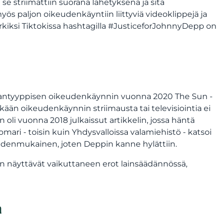
e striimattiin suorana lähetyksenä ja sitä
ös paljon oikeudenkäyntiin liittyviä videoklippejä ja
rkiksi Tiktokissa hashtagilla #JusticeforJohnnyDepp on
amantyyppisen oikeudenkäynnin vuonna 2020 The Sun -
än oikeudenkäynnin striimausta tai televisiointia ei
n oli vuonna 2018 julkaissut artikkelin, jossa häntä
mari - toisin kuin Yhdysvalloissa valamiehistö - katsoi
tuudenmukainen, joten Deppin kanne hylättiin.
 näyttävät vaikuttaneen erot lainsäädännössä,
n