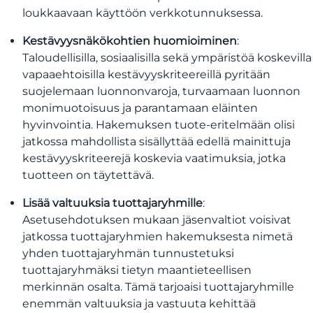
loukkaavaan käyttöön verkkotunnuksessa.
Kestävyysnäkökohtien huomioiminen
:
Taloudellisilla, sosiaalisilla sekä ympäristöä koskevilla
vapaaehtoisilla kestävyyskriteereillä pyritään
suojelemaan luonnonvaroja, turvaamaan luonnon
monimuotoisuus ja parantamaan eläinten
hyvinvointia. Hakemuksen tuote-eritelmään olisi
jatkossa mahdollista sisällyttää edellä mainittuja
kestävyyskriteerejä koskevia vaatimuksia, jotka
tuotteen on täytettävä.
Lisää valtuuksia tuottajaryhmille
:
Asetusehdotuksen mukaan jäsenvaltiot voisivat
jatkossa tuottajaryhmien hakemuksesta nimetä
yhden tuottajaryhmän tunnustetuksi
tuottajaryhmäksi tietyn maantieteellisen
merkinnän osalta. Tämä tarjoaisi tuottajaryhmille
enemmän valtuuksia ja vastuuta kehittää