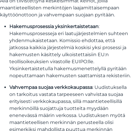
Alla on tiivistettynä keskeisimmät keinot, joilla
maantieteellisten merkintöjen laajamittaisempaan
käyttöönottoon ja vahvempaan suojaan pyritään.
Hakemusprosessia yksinkertaistetaan
:
Hakemusprosesseja eri laatujärjestelmien suhteen
yhdenmukaistetaan. Komissio ehdottaa, että
jatkossa kaikkia järjestelmiä koskisi yksi prosessi ja
hakemusten käsittely ulkoistettaisiin EU:n
teollisoikeuksien virastolle EUIPO:lle.
Yksinkertaistetulla hakemusmenettelyllä pyritään
nopeuttamaan hakemusten saattamista rekisteriin.
Vahvempaa suojaa verkkokaupassa
: Uudistuksella
on tarkoitus vastata tarpeeseen vahvistaa suojaa
erityisesti verkkokaupassa, sillä maantieteellisillä
merkinnöillä suojattuja tuotteita myydään
enenevässä määrin verkossa. Uudistuksen myötä
maantieteellisen merkinnän perusteella olisi
esimerkiksi mahdollista puuttua merkinnän