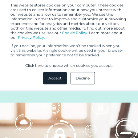
This website stores cookies on your computer. These cookies
are used to collect information about how you interact with
our website and allow us to remember you. We use this
information in order to improve and customize your browsing
experience and for analytics and metrics about our visitors
both on this website and other media. To find out more about
the cookies we use, see our
Cookie Policy.
Learn more about
our
Privacy Policy.
BLOGI
If you decline, your information won’t be tracked when you
24.5.2022
visit this website. A single cookie will be used in your browser
to remember your preference not to be tracked.
EU:n nimisuojajärjestelmä
Click here to choose which cookies you accept.
uudistuu - vahvempaa suojaa
Accept
Decline
maantieteellisille merkinnöille