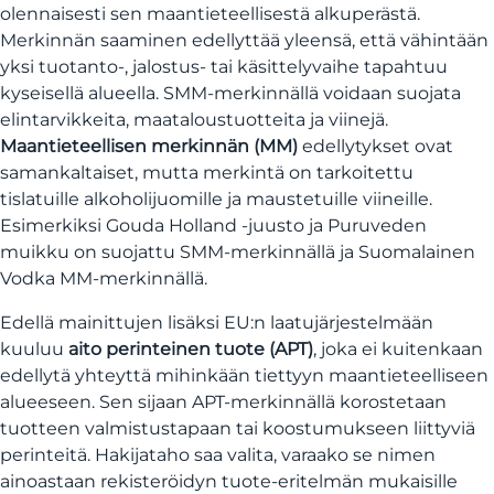
olennaisesti sen maantieteellisestä alkuperästä.
Merkinnän saaminen edellyttää yleensä, että vähintään
yksi tuotanto-, jalostus- tai käsittelyvaihe tapahtuu
kyseisellä alueella. SMM-merkinnällä voidaan suojata
elintarvikkeita, maataloustuotteita ja viinejä.
Maantieteellisen merkinnän (MM)
edellytykset ovat
samankaltaiset, mutta merkintä on tarkoitettu
tislatuille alkoholijuomille ja maustetuille viineille.
Esimerkiksi Gouda Holland -juusto ja Puruveden
muikku on suojattu SMM-merkinnällä ja Suomalainen
Vodka MM-merkinnällä.
Edellä mainittujen lisäksi EU:n laatujärjestelmään
kuuluu
aito perinteinen tuote (APT)
, joka ei kuitenkaan
edellytä yhteyttä mihinkään tiettyyn maantieteelliseen
alueeseen. Sen sijaan APT-merkinnällä korostetaan
tuotteen valmistustapaan tai koostumukseen liittyviä
perinteitä. Hakijataho saa valita, varaako se nimen
ainoastaan rekisteröidyn tuote-eritelmän mukaisille