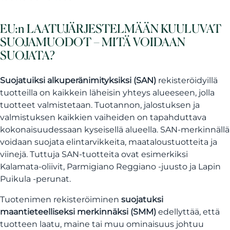
EU:n LAATUJÄRJESTELMÄÄN KUULUVAT
SUOJAMUODOT – MITÄ VOIDAAN
SUOJATA?
Suojatuiksi alkuperänimityksiksi (SAN)
rekisteröidyillä
tuotteilla on kaikkein läheisin yhteys alueeseen, jolla
tuotteet valmistetaan. Tuotannon, jalostuksen ja
valmistuksen kaikkien vaiheiden on tapahduttava
kokonaisuudessaan kyseisellä alueella. SAN-merkinnällä
voidaan suojata elintarvikkeita, maataloustuotteita ja
viinejä. Tuttuja SAN-tuotteita ovat esimerkiksi
Kalamata-oliivit, Parmigiano Reggiano -juusto ja Lapin
Puikula -perunat.
Tuotenimen rekisteröiminen
suojatuksi
maantieteelliseksi merkinnäksi (SMM)
edellyttää, että
tuotteen laatu, maine tai muu ominaisuus johtuu