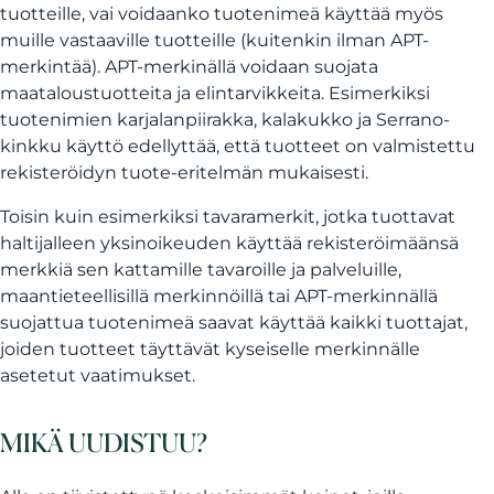
tuotteille, vai voidaanko tuotenimeä käyttää myös
muille vastaaville tuotteille (kuitenkin ilman APT-
merkintää). APT-merkinällä voidaan suojata
maataloustuotteita ja elintarvikkeita. Esimerkiksi
tuotenimien karjalanpiirakka, kalakukko ja Serrano-
kinkku käyttö edellyttää, että tuotteet on valmistettu
rekisteröidyn tuote-eritelmän mukaisesti.
Toisin kuin esimerkiksi tavaramerkit, jotka tuottavat
haltijalleen yksinoikeuden käyttää rekisteröimäänsä
merkkiä sen kattamille tavaroille ja palveluille,
maantieteellisillä merkinnöillä tai APT-merkinnällä
suojattua tuotenimeä saavat käyttää kaikki tuottajat,
joiden tuotteet täyttävät kyseiselle merkinnälle
asetetut vaatimukset.
MIKÄ UUDISTUU?