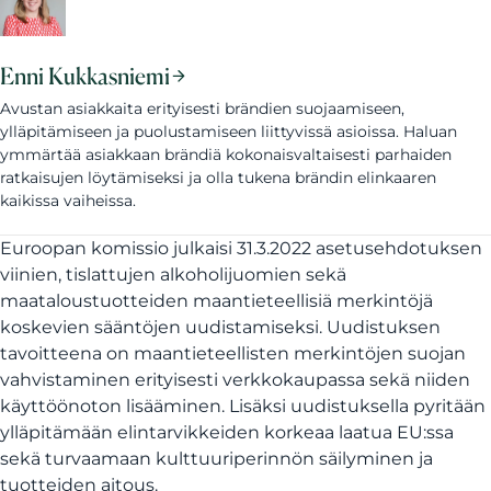
Enni Kukkasniemi
Avustan asiakkaita erityisesti brändien suojaamiseen,
ylläpitämiseen ja puolustamiseen liittyvissä asioissa. Haluan
ymmärtää asiakkaan brändiä kokonaisvaltaisesti parhaiden
ratkaisujen löytämiseksi ja olla tukena brändin elinkaaren
kaikissa vaiheissa.
Euroopan komissio julkaisi 31.3.2022 asetusehdotuksen
viinien, tislattujen alkoholijuomien sekä
maataloustuotteiden maantieteellisiä merkintöjä
koskevien sääntöjen uudistamiseksi. Uudistuksen
tavoitteena on maantieteellisten merkintöjen suojan
vahvistaminen erityisesti verkkokaupassa sekä niiden
käyttöönoton lisääminen. Lisäksi uudistuksella pyritään
ylläpitämään elintarvikkeiden korkeaa laatua EU:ssa
sekä turvaamaan kulttuuriperinnön säilyminen ja
tuotteiden aitous.