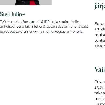
jär
Suvi Julin
Työskentelen Berggrenillä IPR:iin ja sopimuksiin
Euroo
erikoistuneena lakimiehenä, patenttiasiamiehenä sekä
artik
eurooppatavaramerkki- ja mallioikeusasiamiehenä.
muist
tehtä
siitä,
Vai
Priva
sitovi
takaa
malli
Lisät