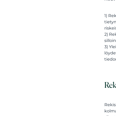
1) Re
tietyn
riskei
2) Re
sillo
3) Yl
löyde
tiedon
Rek
Rekis
kolma