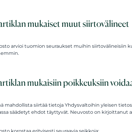
artiklan mukaiset muut siirtovälineet
sto arvioi tuomion seuraukset muihin siirtovälineisiin 
emmin.
artiklan mukaisiin poikkeuksiin voida
ä mahdollista siirtää tietoja Yhdysvaltoihin yleisen tieto
lassa säädetyt ehdot täyttyvät. Neuvosto on kirjoittanut 
sto korostaa erityisesti seuraavia seikkoja: