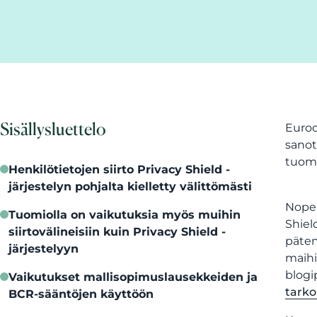
Sisällysluettelo
Euroo
sanot
tuomi
Henkilötietojen siirto Privacy Shield -
järjestelyn pohjalta kielletty välittömästi
Nopea
Tuomiolla on vaikutuksia myös muihin
Shiel
siirtovälineisiin kuin Privacy Shield -
pätem
järjestelyyn
maihi
blog
Vaikutukset mallisopimuslausekkeiden ja
tarko
BCR-sääntöjen käyttöön