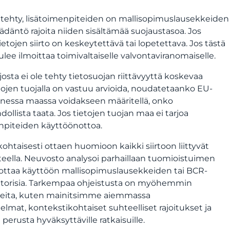
on tehty, lisätoimenpiteiden on mallisopimuslausekkeiden
äädäntö rajoita niiden sisältämää suojaustasoa. Jos
etojen siirto on keskeytettävä tai lopetettava. Jos tästä
lee ilmoittaa toimivaltaiselle valvontaviranomaiselle.
osta ei ole tehty tietosuojan riittävyyttä koskevaa
ietojen tuojalla on vastuu arvioida, noudatetaanko EU-
nessa maassa voidakseen määritellä, onko
lista taata. Jos tietojen tuojan maa ei tarjoa
menpiteiden käyttöönottoa.
taisesti ottaen huomioon kaikki siirtoon liittyvät
ella. Neuvosto analysoi parhaillaan tuomioistuimen
in ottaa käyttöön mallisopimuslausekkeiden tai BCR-
anisatorisia. Tarkempaa ohjeistusta on myöhemmin
hjeita, kuten mainitsimme aiemmassa
mat, kontekstikohtaiset suhteelliset rajoitukset ja
perusta hyväksyttäville ratkaisuille.