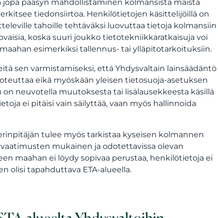
 että jopa pääsyn mahdollistaminen kolmansista maista
erkitsee tiedonsiirtoa. Henkilötietojen käsittelijöillä on
televille tahoille tehtäväksi luovuttaa tietoja kolmansiin
ovaisia, koska suuri joukko tietotekniikkaratkaisuja voi
aahan esimerkiksi tallennus- tai ylläpitotarkoituksiin.
teitä sen varmistamiseksi, että Yhdysvaltain lainsäädäntö
a toteuttaa eikä myöskään yleisen tietosuoja-asetuksen
u on neuvotella muutoksesta tai lisälausekkeesta käsillä
toja ei pitäisi vain säilyttää, vaan myös hallinnoida
terinpitäjän tulee myös tarkistaa kyseisen kolmannen
vaatimusten mukainen ja odotettavissa olevan
een maahan ei löydy sopivaa perustaa, henkilötietoja ei
ien olisi tapahduttava ETA-alueella.