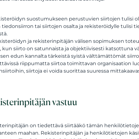
kisteröidyn suostumukseen perustuvien siirtojen tulisi o
 tiedonsiirron tai siirtojen osalta ja rekisteröidylle tulisi t
stä.
kisteröidyn ja rekisterinpitäjän välisen sopimuksen tote
in, kun siirto on satunnaista ja objektiivisesti katsottuna 
eisen edun kannalta tärkeistä syistä välttämättömät siirr
ttävissä riippumatta siirtoa toimittavan organisaation lu
siirtoihin, siirtoja ei voida suorittaa suuressa mittakaavass
isterinpitäjän vastuu
terinpitäjän on tiedettävä siirtääkö tämän henkilötietoje
nteen maahan. Rekisterinpitäjän ja henkilötietojen käsit