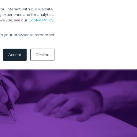
Greip IP Solutions
you interact with our website
 experience and for analytics
UPC
Asiakkaamme
Ajankohtaista
Yritys
 we use, see our
Cookie Policy.
ed in your browser to remember
Accept
Decline