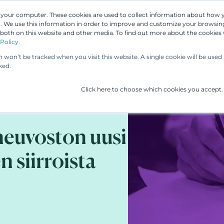
n your computer. These cookies are used to collect information about how 
 We use this information in order to improve and customize your browsing
Asiantuntijamme
Palvelumme
UP & 
 both on this website and other media. To find out more about the cookies
Policy.
on won’t be tracked when you visit this website. A single cookie will be us
ked.
Click here to choose which cookies you accept.
neuvoston uusi
n siirroista