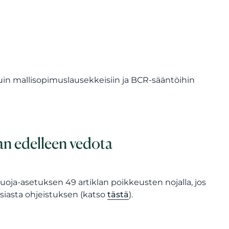
kuin mallisopimuslausekkeisiin ja BCR-sääntöihin
an edelleen vedota
suoja-asetuksen 49 artiklan poikkeusten nojalla, jos
asiasta ohjeistuksen (katso
tästä
).