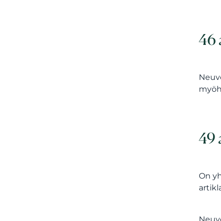
46 
Neuvo
myöh
49 
On yh
artik
Neuvo