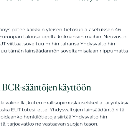
nys pätee kaikkiin yleisen tietosuoja-asetuksen 46
on Euroopan talousalueelta kolmansiin maihin. Neuvosto
UT viittaa, soveltuu mihin tahansa Yhdysvaltoihin
uuluu tämän lainsäädännön soveltamisalaan riippumatta
a BCR-sääntöjen käyttöön
a välineillä, kuten mallisopimuslausekkeilla tai yrityksiä
 Koska EUT totesi, ettei Yhdysvaltojen lainsäädäntö riitä
oidaanko henkilötietoja siirtää Yhdysvaltoihin
tä, tarjoavatko ne vastaavan suojan tason.