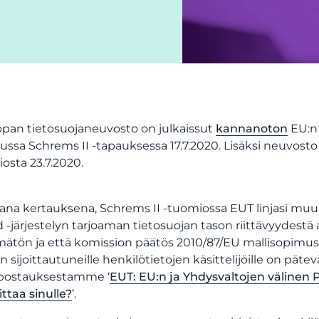
pan tietosuojaneuvosto on julkaissut
kannanoton
EU:n 
ussa Schrems II -tapauksessa 17.7.2020. Lisäksi neuvosto 
osta 23.7.2020.
na kertauksena, Schrems II -tuomiossa EUT linjasi muun
d ‑järjestelyn tarjoaman tietosuojan tason riittävyydes
ätön ja että komission päätös 2010/87/EU mallisopimusl
n sijoittautuneille henkilötietojen käsittelijöille on päte
ipostauksestamme ‘
EUT: EU:n ja Yhdysvaltojen välinen 
ittaa sinulle?
’.