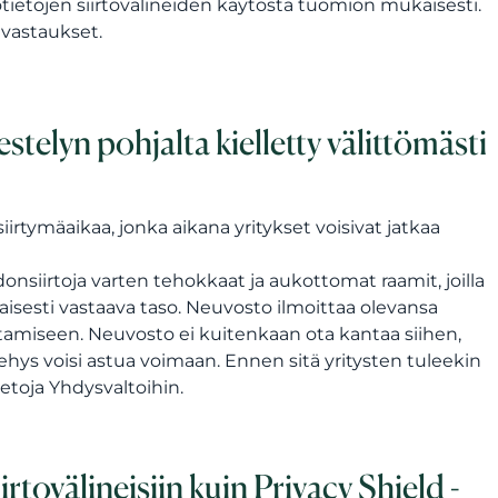
ietojen siirtovälineiden käytöstä tuomion mukaisesti.
vastaukset.
estelyn pohjalta kielletty välittömästi
rtymäaikaa, jonka aikana yritykset voisivat jatkaa
onsiirtoja varten tehokkaat ja aukottomat raamit, joilla
aisesti vastaava taso. Neuvosto ilmoittaa olevansa
miseen. Neuvosto ei kuitenkaan ota kantaa siihen,
kehys voisi astua voimaan. Ennen sitä yritysten tuleekin
etoja Yhdysvaltoihin.
tovälineisiin kuin Privacy Shield -