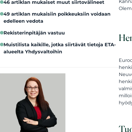
Kanna
46 artiklan mukaiset muut siirtovälineet
Olemm
49 artiklan mukaisiin poikkeuksiin voidaan
edelleen vedota
Rekisterinpitäjän vastuu
Hen
Muistilista kaikille, jotka siirtävät tietoja ETA-
alueelta Yhdysvaltoihin
Euroo
henki
Neuvo
henki
valmi
millo
hyödy
Tuo