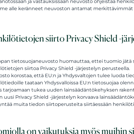
notossaan ja vastauksissaan neuvosto ohjeistaa henkilöt
e alle keränneet neuvoston antamat merkittävimmät 
kilötietojen siirto Privacy Shield -järj
pan tietosuojaneuvosto huomauttaa, ettei tuomio jätä sii
lötietojen siirtoa Privacy Shield -järjestelyn perusteella.
sto korostaa, että EU:n ja Yhdysvaltojen tulee luoda tied
lötiedoille taataan Yhdysvalloissa EU:n tietosuojaa olenn
s tarjoamaan tukea uuden lainsäädäntökehyksen rakenta
in uusi Privacy Shield -järjestelyn korvaava lainsäädäntö
ntää muita tiedon siirtoperusteita siirtäessään henkilöti
miolla on vaikutuksia myös muihin siir