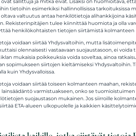
ot ovat sallittuja ja mitkä eivät. Lisäksi on huomioitava,
ihin tietoihin esimerkiksi hallinnollisissa tarkoituksissa m
oltava valtuutus antaa henkilötietoja alihankkijoina käsit
n. Rekisterinpitäjien tulee kiinnittää huomiota ja olla var
yttää henkilökohtaisten tietojen siirtämistä kolmanteen m
ietoja voidaan siirtää Yhdysvaltoihin, mutta lisätoimenpi
ikuttaisi olennaisesti vastaavaan suojaustasoon, ei void
tiklan mukaisia poikkeuksia voida soveltaa, ainoa ratkais
an sopimukseen siirtojen kieltämiseksi Yhdysvaltoihin. Tie
la kuin Yhdysvalloissa.
ietoja voidaan siirtää toiseen kolmanteen maahan, rekis
lainsäädäntö varmistuakseen, onko se tuomioistuimen 
lötietojen suojaustason mukainen. Jos siirroille kolmant
i siirtää ETA-alueen ulkopuolelle ja kaikkien käsittelytoim