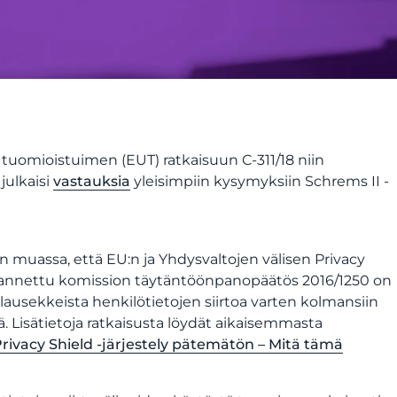
tuomioistuimen (EUT) ratkaisuun C-311/18 niin
julkaisi
vastauksia
yleisimpiin kysymyksiin Schrems II -
 muassa, että EU:n ja Yhdysvaltojen välisen Privacy
tä annettu komission täytäntöönpanopäätös 2016/1250 on
ausekkeista henkilötietojen siirtoa varten kolmansiin
vä. Lisätietoja ratkaisusta löydät aikaisemmasta
Privacy Shield -järjestely pätemätön – Mitä tämä