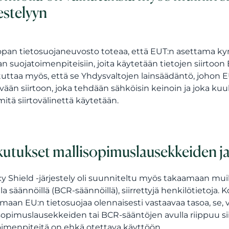
jestelyyn
pan tietosuojaneuvosto toteaa, että EUT:n asettama kyn
lan suojatoimenpiteisiin, joita käytetään tietojen siirto
uttaa myös, että se Yhdysvaltojen lainsäädäntö, johon E
vään siirtoon, joka tehdään sähköisin keinoin ja joka k
 mitä siirtovälinettä käytetään.
kutukset mallisopimuslausekkeiden j
cy Shield -järjestely oli suunniteltu myös takaamaan muill
lla säännöillä (BCR-säännöillä), siirrettyjä henkilötietoja.
maan EU:n tietosuojaa olennaisesti vastaavaa tasoa, se, v
sopimuslausekkeiden tai BCR-sääntöjen avulla riippuu sii
oimenpiteitä on ehkä otettava käyttöön.