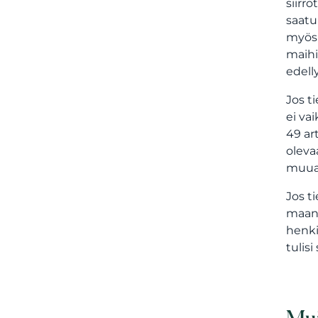
siirr
saatu
myös 
maihi
edell
Jos t
ei va
49 ar
oleva
muual
Jos t
maan 
henki
tulis