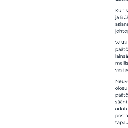
Kun s
ja BC
asian
johto
Vasta
päätö
lains
malli
vasta
Neuvo
olosu
päätö
säänt
odote
posta
tapau