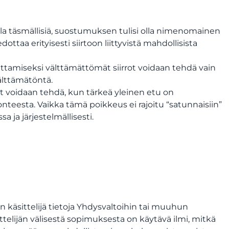
lla täsmällisiä, suostumuksen tulisi olla nimenomainen
iedottaa erityisesti siirtoon liittyvistä mahdollisista
uttamiseksi välttämättömät siirrot voidaan tehdä vain
välttämätöntä.
ot voidaan tehdä, kun tärkeä yleinen etu on
onteesta. Vaikka tämä poikkeus ei rajoitu “satunnaisiin”
a ja järjestelmällisesti.
n käsittelijä tietoja Yhdysvaltoihin tai muuhun
telijän välisestä sopimuksesta on käytävä ilmi, mitkä