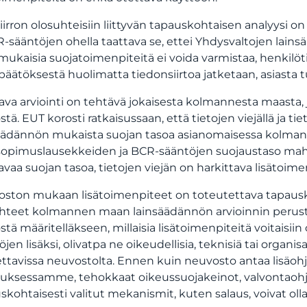
iirron olosuhteisiin liittyvän tapauskohtaisen analyysi 
R-sääntöjen ohella taattava se, ettei Yhdysvaltojen lains
mukaisia suojatoimenpiteitä ei voida varmistaa, henkilöti
päätöksestä huolimatta tiedonsiirtoa jatketaan, asiasta tu
ava arviointi on tehtävä jokaisesta kolmannesta maasta, j
stä. EUT korosti ratkaisussaan, että tietojen viejällä ja t
äädännön mukaista suojan tasoa asianomaisessa kolman
sopimuslausekkeiden ja BCR-sääntöjen suojaustaso mahdol
avaa suojan tasoa, tietojen viejän on harkittava lisätoi
ston mukaan lisätoimenpiteet on toteutettava tapauskoh
hteet kolmannen maan lainsäädännön arvioinnin peruste
stä määritelläkseen, millaisia lisätoimenpiteitä voitaisi
öjen lisäksi, olivatpa ne oikeudellisia, teknisiä tai org
ttavissa neuvostolta. Ennen kuin neuvosto antaa lisäo
uksessamme, tehokkaat oikeussuojakeinot, valvontaohjel
skohtaisesti valitut mekanismit, kuten salaus, voivat olla 