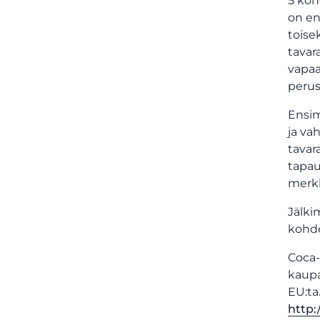
5 koh
on en
toise
tavar
vapaa
perus
Ensim
ja va
tavar
tapau
merkki
Jälki
kohde
Coca-
kaupa
EU:ta
http