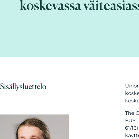
koskevassa väiteasias
Sisällysluettelo
Union
koske
koske
The C
EUYT:
61/16
käytt