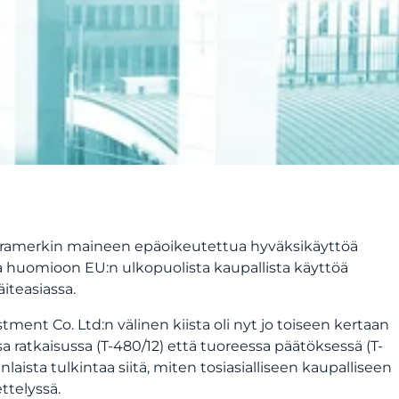
avaramerkin maineen epäoikeutettua hyväksikäyttöä
aa huomioon EU:n ulkopuolista kaupallista käyttöä
iteasiassa.
ent Co. Ltd:n välinen kiista oli nyt jo toiseen kertaan
ratkaisussa (T-480/12) että tuoreessa päätöksessä (T-
ista tulkintaa siitä, miten tosiasialliseen kaupalliseen
ttelyssä.