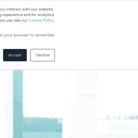
Greip IP Solutions
you interact with our website
 experience and for analytics
UPC
Asiakkaamme
Ajankohtaista
Yritys
 we use, see our
Cookie Policy.
ed in your browser to remember
Accept
Decline