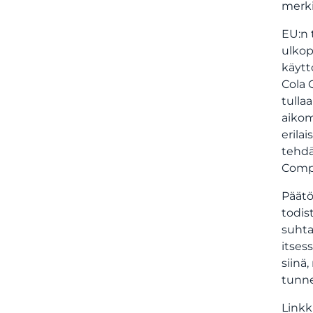
merki
EU:n 
ulkop
käytt
Cola 
tulla
aikom
erila
tehdä
Compa
Päätö
todis
suhta
itses
siinä
tunne
Linkk