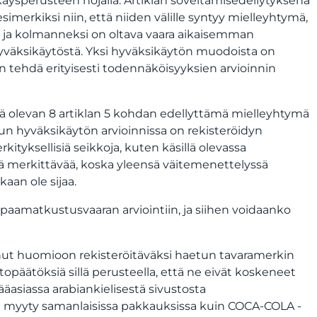
äysperusteen nojalla. Artiklan soveltamisedellytyksenä
imerkiksi niin, että niiden välille syntyy mielleyhtymä,
u ja kolmanneksi on oltava vaara aikaisemman
väksikäytöstä. Yksi hyväksikäytön muodoista on
tehdä erityisesti todennäköisyyksien arvioinnin
llä olevan 8 artiklan 5 kohdan edellyttämä mielleyhtymä
un hyväksikäytön arvioinnissa on rekisteröidyn
tyksellisiä seikkoja, kuten käsillä olevassa
sä merkittävää, koska yleensä väitemenettelyssä
kaan ole sijaa.
apaamatkustusvaaran arviointiin, ja siihen voidaanko
tanut huomioon rekisteröitäväksi haetun tavaramerkin
htopäätöksiä sillä perusteella, että ne eivät koskeneet
asiassa arabiankielisestä sivustosta
ta on myyty samanlaisissa pakkauksissa kuin COCA-COLA -