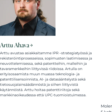
Arttu Ahava
Arttu avustaa asiakkaitamme IPR –strategiatyössä ja
rekisteröintiprosesseissa, sopimusten laatimisessa ja
neuvottelemisessa, sekä patentteihin, malleihin ja
tavaramerkkeihin liittyvissä riidoissa. Artulla on
erityisosaamista muun muassa teknologia- ja
patenttilisensoinnista, AI- ja datasääntelystä sekä
tietosuojalainsäädännöstä ja siihen liittyvistä
käytännöistä. Arttu hoitaa patenttiriitoja sekä
markkinaoikeudessa että UPC-tuomioistuimessa.
Molem