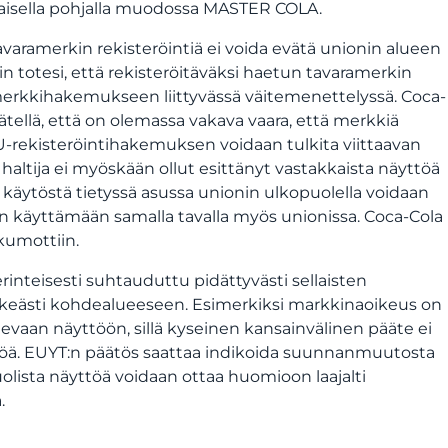
naisella pohjalla muodossa MASTER COLA.
avaramerkin rekisteröintiä ei voida evätä unionin alueen
n totesi, että rekisteröitäväksi haetun tavaramerkin
erkkihakemukseen liittyvässä väitemenettelyssä. Coca-
llä, että on olemassa vakava vaara, että merkkiä
-rekisteröintihakemuksen voidaan tulkita viittaavan
haltija ei myöskään ollut esittänyt vastakkaista näyttöä
in käytöstä tietyssä asussa unionin ulkopuolella voidaan
an käyttämään samalla tavalla myös unionissa. Coca-Cola
kumottiin.
inteisesti suhtauduttu pidättyvästi sellaisten
elkeästi kohdealueeseen. Esimerkiksi markkinaoikeus on
olevaan näyttöön, sillä kyseinen kansainvälinen pääte ei
eisöä. EUYT:n päätös saattaa indikoida suunnanmuutosta
lista näyttöä voidaan ottaa huomioon laajalti
.