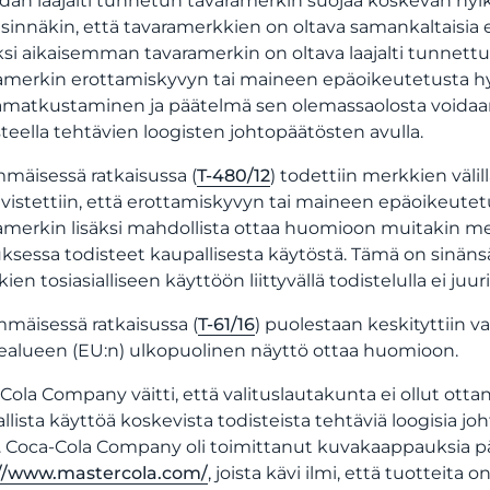
dan laajalti tunnetun tavaramerkin suojaa koskevan hylk
sinnäkin, että tavaramerkkien on oltava samankaltaisia es
ksi aikaisemman tavaramerkin on oltava laajalti tunnett
amerkin erottamiskyvyn tai maineen epäoikeutetusta hy
matkustaminen ja päätelmä sen olemassaolosta voidaan 
teella tehtävien loogisten johtopäätösten avulla.
mäisessä ratkaisussa (
T-480/12
) todettiin merkkien väli
hvistettiin, että erottamiskyvyn tai maineen epäoikeutet
amerkin lisäksi mahdollista ottaa huomioon muitakin merki
ksessa todisteet kaupallisesta käytöstä. Tämä on sinän
en tosiasialliseen käyttöön liittyvällä todistelulla ei juuri
mmäisessä ratkaisussa (
T‑61/16
) puolestaan keskityttiin v
alueen (EU:n) ulkopuolinen näyttö ottaa huomioon.
Cola Company väitti, että valituslautakunta ei ollut ot
llista käyttöä koskevista todisteista tehtäviä loogisia jo
. Coca-Cola Company oli toimittanut kuvakaappauksia pää
://www.mastercola.com/
, joista kävi ilmi, että tuottei