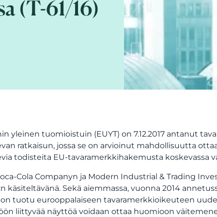
sa (T-61/16)
in yleinen tuomioistuin (EUYT) on 7.12.2017 antanut t
van ratkaisun, jossa se on arvioinut mahdollisuutta ott
via todisteita EU-tavaramerkkihakemusta koskevassa vä
oca-Cola Companyn ja Modern Industrial & Trading Investm
n käsiteltävänä. Sekä aiemmassa, vuonna 2014 annetussa 
) on tuotu eurooppalaiseen tavaramerkkioikeuteen uudenla
öön liittyvää näyttöä voidaan ottaa huomioon väitemene