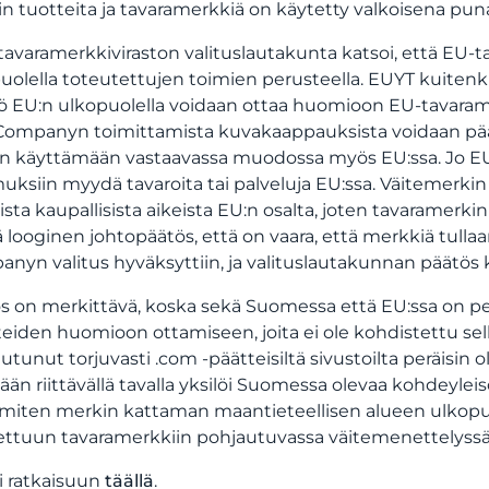
n tuotteita ja tavaramerkkiä on käytetty valkoisena pu
tavaramerkkiviraston valituslautakunta katsoi, että EU-t
uolella toteutettujen toimien perusteella. EUYT kuitenki
ö EU:n ulkopuolella voidaan ottaa huomioon EU-tavaram
Companyn toimittamista kuvakaappauksista voidaan pääte
an käyttämään vastaavassa muodossa myös EU:ssa. Jo EU
uksiin myydä tavaroita tai palveluja EU:ssa. Väitemerkin 
isista kaupallisista aikeista EU:n osalta, joten tavaramerk
 looginen johtopäätös, että on vaara, että merkkiä tulla
nyn valitus hyväksyttiin, ja valituslautakunnan päätös 
s on merkittävä, koska sekä Suomessa että EU:ssa on per
teiden huomioon ottamiseen, joita ei ole kohdistettu s
utunut torjuvasti .com -päätteisiltä sivustoilta peräisin 
sään riittävällä tavalla yksilöi Suomessa olevaa kohdeyl
, miten merkin kattaman maantieteellisen alueen ulkopuo
ttuun tavaramerkkiin pohjautuvassa väitemenettelyssä
i ratkaisuun
täällä
.