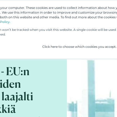
n your computer. These cookies are used to collect information about how 
 We use this information in order to improve and customize your browsing
Asiantuntijamme
Palvelumme
UP & 
 both on this website and other media. To find out more about the cookies
Policy.
on won’t be tracked when you visit this website. A single cookie will be us
ked.
Click here to choose which cookies you accept.
 - EU:n
eiden
aajalti
kkiä