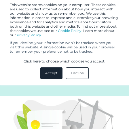
This website stores cookies on your computer. These cookies
are used to collect information about how you interact with
our website and allow us to remember you. We use this
information in order to improve and customize your browsing
experience and for analytics and metrics about our visitors
both on this website and other media. To find out more about
the cookies we use, see our
Cookie Policy.
Learn more about
our
Privacy Policy.
BLOGI
If you decline, your information won’t be tracked when you
23.11.2021
visit this website. A single cookie will be used in your browser
to remember your preference not to be tracked.
Henkilötietojen sopimaton
Click here to choose which cookies you accept.
käyttö koronapandemian
Accept
Decline
aikana – 3 tapausta Euroopasta