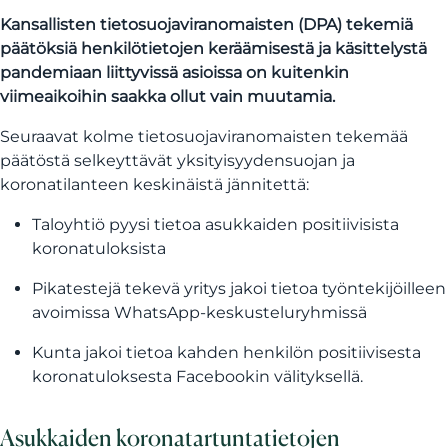
Kansallisten tietosuojaviranomaisten (DPA) tekemiä
päätöksiä henkilötietojen keräämisestä ja käsittelystä
pandemiaan liittyvissä asioissa on kuitenkin
viimeaikoihin saakka ollut vain muutamia.
Seuraavat kolme tietosuojaviranomaisten tekemää
päätöstä selkeyttävät yksityisyydensuojan ja
koronatilanteen keskinäistä jännitettä:
Taloyhtiö pyysi tietoa asukkaiden positiivisista
koronatuloksista
Pikatestejä tekevä yritys jakoi tietoa työntekijöilleen
avoimissa WhatsApp-keskusteluryhmissä
Kunta jakoi tietoa kahden henkilön positiivisesta
koronatuloksesta Facebookin välityksellä.
Asukkaiden koronatartuntatietojen