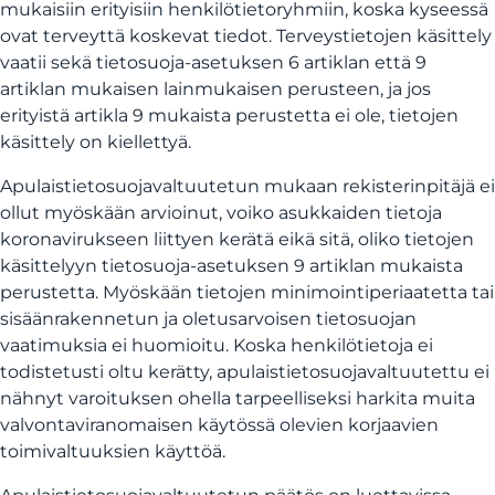
mukaisiin erityisiin henkilötietoryhmiin, koska kyseessä
ovat terveyttä koskevat tiedot. Terveystietojen käsittely
vaatii sekä tietosuoja-asetuksen 6 artiklan että 9
artiklan mukaisen lainmukaisen perusteen, ja jos
erityistä artikla 9 mukaista perustetta ei ole, tietojen
käsittely on kiellettyä.
Apulaistietosuojavaltuutetun mukaan rekisterinpitäjä ei
ollut myöskään arvioinut, voiko asukkaiden tietoja
koronavirukseen liittyen kerätä eikä sitä, oliko tietojen
käsittelyyn tietosuoja-asetuksen 9 artiklan mukaista
perustetta. Myöskään tietojen minimointiperiaatetta tai
sisäänrakennetun ja oletusarvoisen tietosuojan
vaatimuksia ei huomioitu. Koska henkilötietoja ei
todistetusti oltu kerätty, apulaistietosuojavaltuutettu ei
nähnyt varoituksen ohella tarpeelliseksi harkita muita
valvontaviranomaisen käytössä olevien korjaavien
toimivaltuuksien käyttöä.