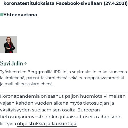
koronatestituloksista Facebook-sivullaan (27.4.2021)
Yhteenvetona
Suvi Julin
Työskentelen Berggrenillä IPR:iin ja sopimuksiin erikoistuneena
lakimiehenä, patenttiasiamiehenä sekä eurooppatavaramerkki-
ja mallioikeusasiamiehenä.
Koronapandemia on saanut paljon huomiota viimeisen
vajaan kahden vuoden aikana myös tietosuojan ja
yksityisyyden suojaamisen osalta. Euroopan
tietosuojaneuvosto onkin julkaissut useita aiheeseen
liittyviä
ohjeistuksia ja lausuntoja
.