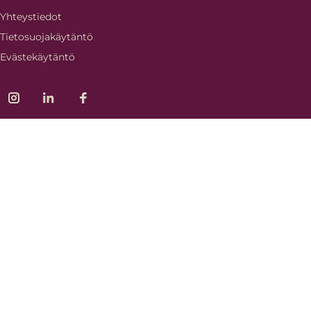
Yhteystiedot
Tietosuojakäytäntö
Evästekäytäntö