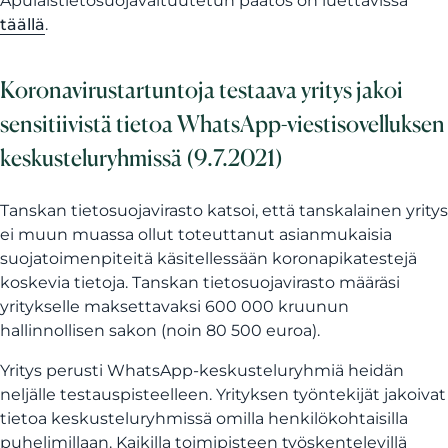
Apulaistietosuojavaltuutetun päätös on luettavissa
täällä
.
Koronavirustartuntoja testaava yritys jakoi
sensitiivistä tietoa WhatsApp-viestisovelluksen
keskusteluryhmissä (9.7.2021)
Tanskan tietosuojavirasto katsoi, että tanskalainen yritys
ei muun muassa ollut toteuttanut asianmukaisia
suojatoimenpiteitä käsitellessään koronapikatestejä
koskevia tietoja. Tanskan tietosuojavirasto määräsi
yritykselle maksettavaksi 600 000 kruunun
hallinnollisen sakon (noin 80 500 euroa).
Yritys perusti WhatsApp-keskusteluryhmiä heidän
neljälle testauspisteelleen. Yrityksen työntekijät jakoivat
tietoa keskusteluryhmissä omilla henkilökohtaisilla
puhelimillaan. Kaikilla toimipisteen työskentelevillä