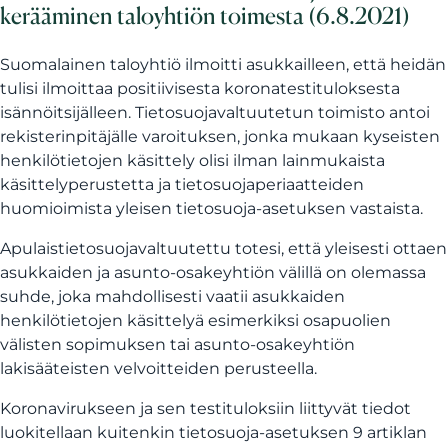
kerääminen taloyhtiön toimesta (6.8.2021)
Suomalainen taloyhtiö ilmoitti asukkailleen, että heidän
tulisi ilmoittaa positiivisesta koronatestituloksesta
isännöitsijälleen. Tietosuojavaltuutetun toimisto antoi
rekisterinpitäjälle varoituksen, jonka mukaan kyseisten
henkilötietojen käsittely olisi ilman lainmukaista
käsittelyperustetta ja tietosuojaperiaatteiden
huomioimista yleisen tietosuoja-asetuksen vastaista.
Apulaistietosuojavaltuutettu totesi, että yleisesti ottaen
asukkaiden ja asunto-osakeyhtiön välillä on olemassa
suhde, joka mahdollisesti vaatii asukkaiden
henkilötietojen käsittelyä esimerkiksi osapuolien
välisten sopimuksen tai asunto-osakeyhtiön
lakisääteisten velvoitteiden perusteella.
Koronavirukseen ja sen testituloksiin liittyvät tiedot
luokitellaan kuitenkin tietosuoja-asetuksen 9 artiklan