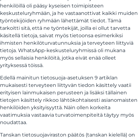
henkilöillä oli pääsy kyseisen toimipisteen
keskusteluryhmään, ja he vastaanottivat kaikki muiden
työntekijöiden ryhmään lähettämät tiedot. Tämä
tarkoitti sitä, että ne työntekijät, joilla ei ollut tarvetta
käsitellä tietoja, saivat myös tietoonsa esimerkiksi
ihmisten henkilöturvatunnuksia ja terveyteen liittyviä
tietoja. WhatsApp-keskusteluryhmissä oli mukana
myös sellaisia henkilöitä, jotka eivät enää olleet
yrityksessä töissä.
Edellä mainitun tietosuoja-asetuksen 9 artiklan
mukaisesti terveyteen liittyvän tiedon käsittely vaatii
erityisen lainmukaisen perusteen ja lisäksi tällainen
tietojen käsittely rikkoo lähtökohtaisesti asianomaisten
henkilöiden yksityisyyttä. Näin ollen korkeita
vaatimuksia vastaavia turvatoimenpiteitä täytyy myös
noudattaa.
Tanskan tietosuojaviraston päätös (tanskan kielellä) on