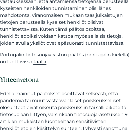
vastauksessaan, että antamiensa tietojensa perusteella
kyseisten henkilöiden tunnistaminen olisi lähes
mahdotonta. Viranomaisen mukaan taas julkaistujen
tietojen perusteella kyseiset henkilöt olisivat
tunnistettavissa. Kuten tämä päätös osoittaa,
henkilötiedoiksi voidaan katsoa myös sellaisia tietoja,
joiden avulla yksilöt ovat epäsuorasti tunnistettavissa.
Portugalin tietosuojaviraston päätös (portugalin kielellä)
on luettavissa
täällä
.
Yhteenvetona
Edellä mainitut päätökset osoittavat selkeästi, että
pandemia tai muut vastaavanlaiset poikkeukselliset
olosuhteet eivät oikeuta poikkeuksiin tai salli oikoteitä
tietosuojaan liittyen, varsinkaan tietosuoja-asetuksen 9
artiklan mukaisten luonteeltaan sensitiivisten
henkilötietojen käsittelyn suhteen. Lyhyesti sanottuna