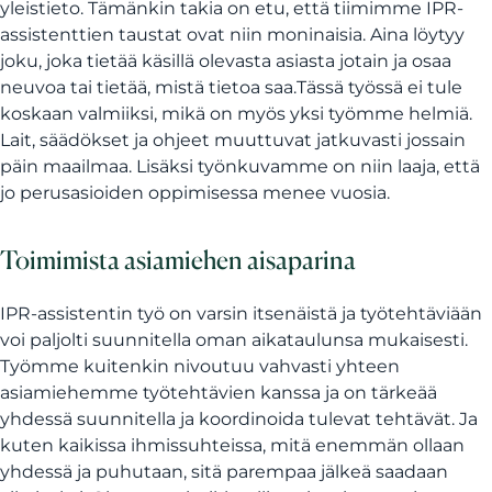
yleistieto. Tämänkin takia on etu, että tiimimme IPR-
assistenttien taustat ovat niin moninaisia. Aina löytyy
joku, joka tietää käsillä olevasta asiasta jotain ja osaa
neuvoa tai tietää, mistä tietoa saa.Tässä työssä ei tule
koskaan valmiiksi, mikä on myös yksi työmme helmiä.
Lait, säädökset ja ohjeet muuttuvat jatkuvasti jossain
päin maailmaa. Lisäksi työnkuvamme on niin laaja, että
jo perusasioiden oppimisessa menee vuosia.
Toimimista asiamiehen aisaparina
IPR-assistentin työ on varsin itsenäistä ja työtehtäviään
voi paljolti suunnitella oman aikataulunsa mukaisesti.
Työmme kuitenkin nivoutuu vahvasti yhteen
asiamiehemme työtehtävien kanssa ja on tärkeää
yhdessä suunnitella ja koordinoida tulevat tehtävät. Ja
kuten kaikissa ihmissuhteissa, mitä enemmän ollaan
yhdessä ja puhutaan, sitä parempaa jälkeä saadaan