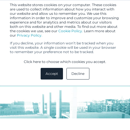
This website stores cookies on your computer. These cookies
are used to collect information about how you interact with
our website and allow us to remember you. We use this
information in order to improve and customize your browsing
experience and for analytics and metrics about our visitors
both on this website and other media. To find out more about
the cookies we use, see our
Cookie Policy.
Learn more about
our
Privacy Policy.
BLOGI
If you decline, your information won’t be tracked when you
6.3.2018
visit this website. A single cookie will be used in your browser
to remember your preference not to be tracked.
Inspiroivassa työyhteisössä IPR-
Click here to choose which cookies you accept.
assistentti loistaa
Accept
Decline