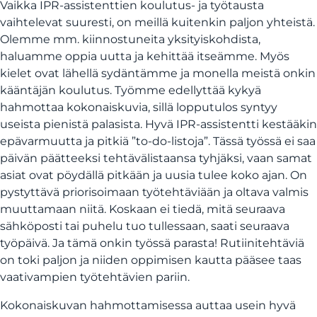
Vaikka IPR-assistenttien koulutus- ja työtausta
vaihtelevat suuresti, on meillä kuitenkin paljon yhteistä.
Olemme mm. kiinnostuneita yksityiskohdista,
haluamme oppia uutta ja kehittää itseämme. Myös
kielet ovat lähellä sydäntämme ja monella meistä onkin
kääntäjän koulutus. Työmme edellyttää kykyä
hahmottaa kokonaiskuvia, sillä lopputulos syntyy
useista pienistä palasista. Hyvä IPR-assistentti kestääkin
epävarmuutta ja pitkiä ”to-do-listoja”. Tässä työssä ei saa
päivän päätteeksi tehtävälistaansa tyhjäksi, vaan samat
asiat ovat pöydällä pitkään ja uusia tulee koko ajan. On
pystyttävä priorisoimaan työtehtäviään ja oltava valmis
muuttamaan niitä. Koskaan ei tiedä, mitä seuraava
sähköposti tai puhelu tuo tullessaan, saati seuraava
työpäivä. Ja tämä onkin työssä parasta! Rutiinitehtäviä
on toki paljon ja niiden oppimisen kautta pääsee taas
vaativampien työtehtävien pariin.
Kokonaiskuvan hahmottamisessa auttaa usein hyvä