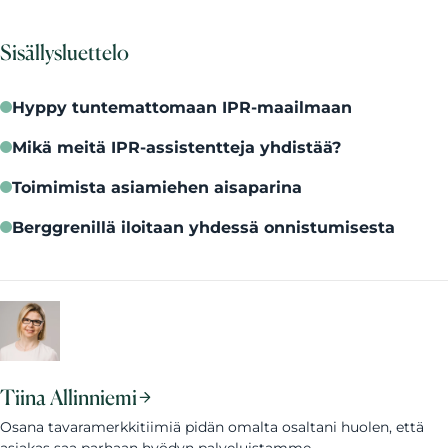
Sisällysluettelo
Hyppy tuntemattomaan IPR-maailmaan
Mikä meitä IPR-assistentteja yhdistää?
Toimimista asiamiehen aisaparina
Berggrenillä iloitaan yhdessä onnistumisesta
Tiina Allinniemi
Osana tavaramerkkitiimiä pidän omalta osaltani huolen, että