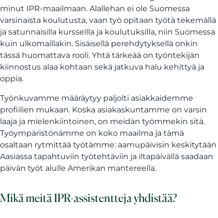
minut IPR-maailmaan. Alallehan ei ole Suomessa
varsinaista koulutusta, vaan työ opitaan työtä tekemällä
ja satunnaisilla kursseilla ja koulutuksilla, niin Suomessa
kuin ulkomaillakin. Sisäisellä perehdytyksellä onkin
tässä huomattava rooli. Yhtä tärkeää on työntekijän
kiinnostus alaa kohtaan sekä jatkuva halu kehittyä ja
oppia.
Työnkuvamme määräytyy paljolti asiakkaidemme
profiilien mukaan. Koska asiakaskuntamme on varsin
laaja ja mielenkiintoinen, on meidän työmmekin sitä.
Työympäristönämme on koko maailma ja tämä
osaltaan rytmittää työtämme: aamupäivisin keskitytään
Aasiassa tapahtuviin työtehtäviin ja iltapäivällä saadaan
päivän työt alulle Amerikan mantereella.
Mikä meitä IPR-assistentteja yhdistää?