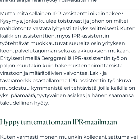
asiakas saa parhaan hyödyn palveluistamme.
Mutta mitä sellainen IPR-assistentti oikein tekee?
Kysymys, jonka kuulee toistuvasti ja johon on miltei
mahdotonta vastata lyhyesti tai yksiselitteisesti. Kuten
kaikkien assistenttien, myös IPR-assistentin
työtehtävät muokkautuvat suurelta osin yrityksen
koon, palvelutarjonnan sekä asiakkuuksien mukaan.
Erityisesti meillä Berggrenillä IPR-assistentin työ on
paljon muutakin kuin hakemusten toimittamista
virastoon ja määräpäivien valvontaa. Laki- ja
tavaramerkkiosastollamme IPR-assistentin työnkuva
muodostuu kymmenistä eri tehtävistä, joilla kaikilla on
yksi päämäärä, tyytyväinen asiakas ja hänen saamansa
taloudellinen hyöty.
Hyppy tuntemattomaan IPR-maailmaan
Kuten varmasti monen muunkin kollegani, sattuma vei