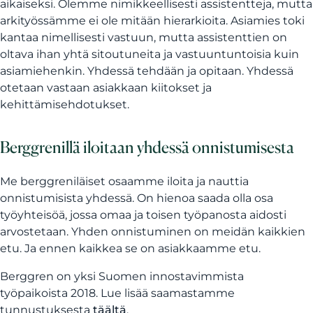
aikaiseksi. Olemme nimikkeellisesti assistentteja, mutta
arkityössämme ei ole mitään hierarkioita. Asiamies toki
kantaa nimellisesti vastuun, mutta assistenttien on
oltava ihan yhtä sitoutuneita ja vastuuntuntoisia kuin
asiamiehenkin. Yhdessä tehdään ja opitaan. Yhdessä
otetaan vastaan asiakkaan kiitokset ja
kehittämisehdotukset.
Berggrenillä iloitaan yhdessä onnistumisesta
Me berggreniläiset osaamme iloita ja nauttia
onnistumisista yhdessä. On hienoa saada olla osa
työyhteisöä, jossa omaa ja toisen työpanosta aidosti
arvostetaan. Yhden onnistuminen on meidän kaikkien
etu. Ja ennen kaikkea se on asiakkaamme etu.
Berggren on yksi Suomen innostavimmista
työpaikoista 2018. Lue lisää saamastamme
tunnustuksesta
täältä
.