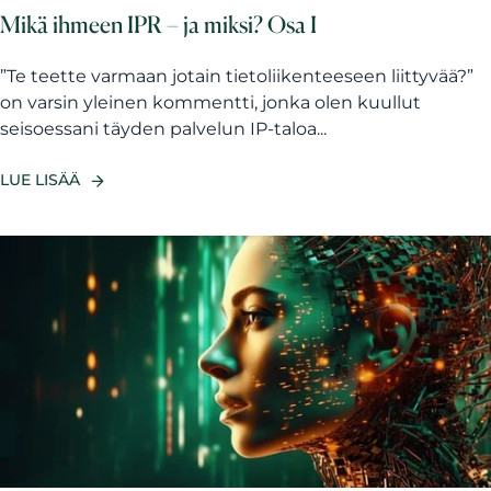
Mikä ihmeen IPR – ja miksi? Osa I
”Te teette varmaan jotain tietoliikenteeseen liittyvää?”
on varsin yleinen kommentti, jonka olen kuullut
seisoessani täyden palvelun IP-taloa...
LUE LISÄÄ