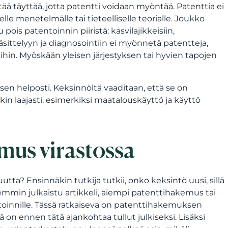
pitää täyttää, jotta patentti voidaan myöntää. Patenttia ei
le menetelmälle tai tieteelliselle teorialle. Joukko
pois patentoinnin piiristä: kasvilajikkeisiin,
äsittelyyn ja diagnosointiin ei myönnetä patentteja,
hin. Myöskään yleisen järjestyksen tai hyvien tapojen
sen helposti. Keksinnöltä vaaditaan, että se on
in laajasti, esimerkiksi maatalouskäyttö ja käyttö
mus virastossa
utta? Ensinnäkin tutkija tutkii, onko keksintö uusi, sillä
emmin julkaistu artikkeli, aiempi patenttihakemus tai
ntoinnille. Tässä ratkaiseva on patenttihakemuksen
on ennen tätä ajankohtaa tullut julkiseksi. Lisäksi