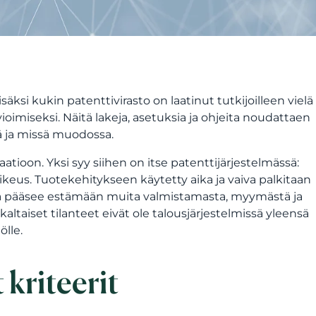
äksi kukin patenttivirasto on laatinut tutkijoilleen vielä
imiseksi. Näitä lakeja, asetuksia ja ohjeita noudattaen
ä ja missä muodossa.
tioon. Yksi syy siihen on itse patenttijärjestelmässä:
oikeus. Tuotekehitykseen käytetty aika ja vaiva palkitaan
altija pääsee estämään muita valmistamasta, myymästä ja
taiset tilanteet eivät ole talousjärjestelmissä yleensä
lle.
kriteerit