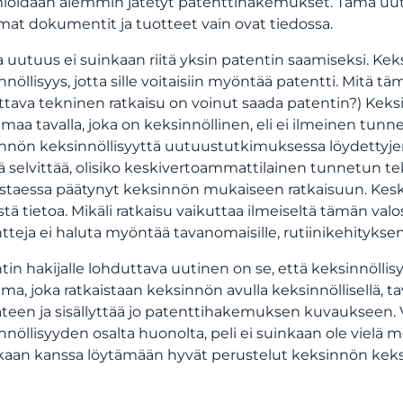
oidaan aiemmin jätetyt patenttihakemukset. Tämä uutuu
at dokumentit ja tuotteet vain ovat tiedossa.
 uutuus ei suinkaan riitä yksin patentin saamiseksi. Kek
nnöllisyys, jotta sille voitaisiin myöntää patentti. Mitä t
ttava tekninen ratkaisu on voinut saada patentin?) Keksin
maa tavalla, joka on keksinnöllinen, eli ei ilmeinen tunne
nnön keksinnöllisyyttä uutuustutkimuksessa löydettyjen
ää selvittää, olisiko keskivertoammattilainen tunnetun t
istaessa päätynyt keksinnön mukaiseen ratkaisuun. Kesk
stä tietoa. Mikäli ratkaisu vaikuttaa ilmeiseltä tämän valo
tteja ei haluta myöntää tavanomaisille, rutiinikehityksen a
tin hakijalle lohduttava uutinen on se, että keksinnöllis
ma, joka ratkaistaan keksinnön avulla keksinnöllisellä, t
teen ja sisällyttää jo patenttihakemuksen kuvaukseen. 
nnöllisyyden osalta huonolta, peli ei suinkaan ole vielä 
kaan kanssa löytämään hyvät perustelut keksinnön keks