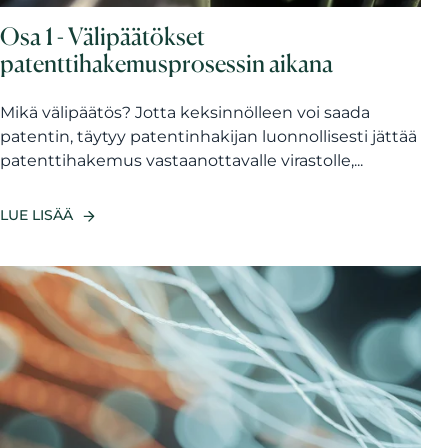
Osa 1 - Välipäätökset
patenttihakemusprosessin aikana
Mikä välipäätös? Jotta keksinnölleen voi saada
patentin, täytyy patentinhakijan luonnollisesti jättää
patenttihakemus vastaanottavalle virastolle,...
LUE LISÄÄ