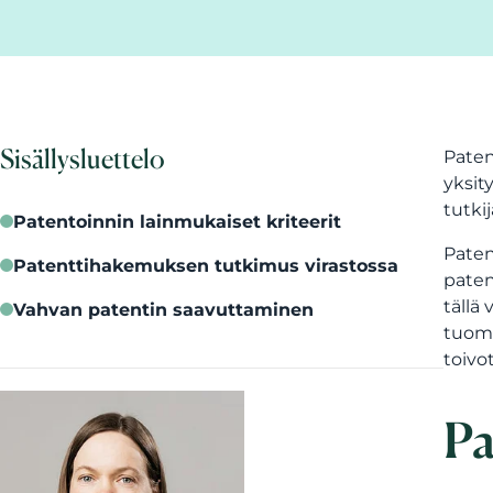
Sisällysluettelo
Paten
yksit
tutki
Patentoinnin lainmukaiset kriteerit
Paten
Patenttihakemuksen tutkimus virastossa
paten
tällä
Vahvan patentin saavuttaminen
tuoma
toivo
Pa