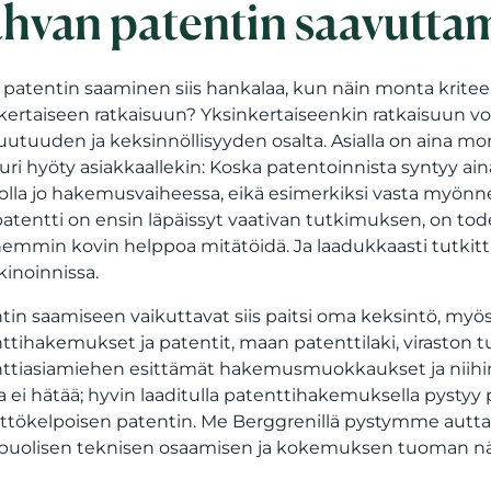
hvan patentin saavutta
patentin saaminen siis hankalaa, kun näin monta kriteeri
kertaiseen ratkaisuun? Yksinkertaiseenkin ratkaisuun voi 
utuuden ja keksinnöllisyyden osalta. Asialla on aina mon
uri hyöty asiakkaallekin: Koska patentoinnista syntyy ai
lla jo hakemusvaiheessa, eikä esimerkiksi vasta myönnety
atentti on ensin läpäissyt vaativan tutkimuksen, on tod
mmin kovin helppoa mitätöidä. Ja laadukkaasti tutki
inoinnissa.
tin saamiseen vaikuttavat siis paitsi oma keksintö, myös 
ttihakemukset ja patentit, maan patenttilaki, viraston tut
ttiasiamiehen esittämät hakemusmuokkaukset ja niihin l
 ei hätää; hyvin laaditulla patenttihakemuksella pysty
yttökelpoisen patentin. Me Berggrenillä pystymme autta
puolisen teknisen osaamisen ja kokemuksen tuoman 