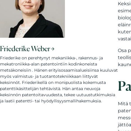
Keksi
esime
biolo
eläin
kuten
vasta
Friederike Weber
Osa p
teoll
Friederike on perehtynyt mekaniikka-, rakennus- ja
mekatroniikka-alan patentointiin kodinkoneista
kaune
metsäkoneisiin . Hänen erityisosaamisalueisiinsa kuuluvat
myös valmistus- ja tuotantotekniikkaan liittyvät
Pa
keksinnöt. Friederikellä on monipuolista kokemusta
patenttikäsittelijän tehtävistä. Hän antaa neuvoja
keksinnön patentoitavuudesta, tekee uutuustutkimuksia
ja laatii patentti- tai hyödyllisyysmallihakemuksia.
Mitä 
paten
messu
jättö