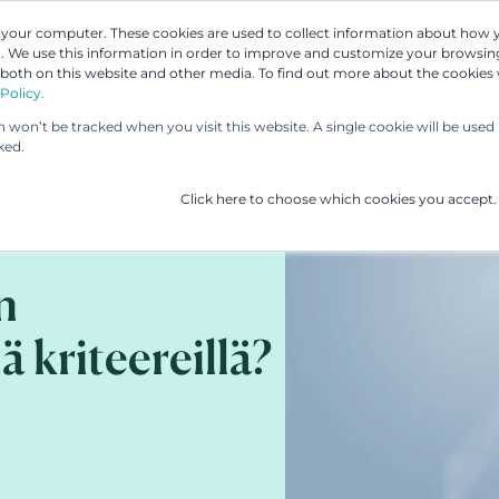
n your computer. These cookies are used to collect information about how 
 We use this information in order to improve and customize your browsing
Asiantuntijamme
Palvelumme
UP & 
 both on this website and other media. To find out more about the cookies
Policy.
on won’t be tracked when you visit this website. A single cookie will be us
ked.
Click here to choose which cookies you accept.
n
 kriteereillä?