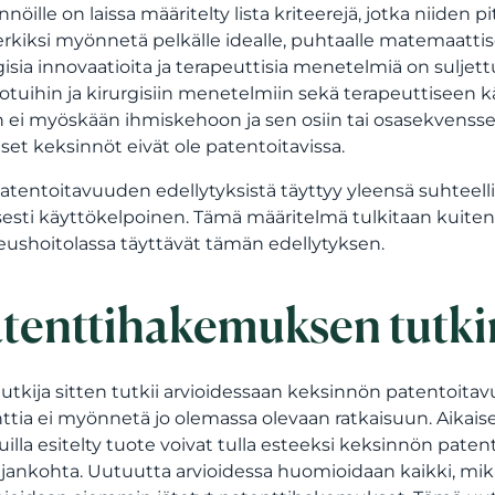
nnöille on laissa määritelty lista kriteerejä, jotka niiden 
rkiksi myönnetä pelkälle idealle, puhtaalle matemaattisel
gisia innovaatioita ja terapeuttisia menetelmiä on suljettu 
rotuihin ja kirurgisiin menetelmiin sekä terapeuttiseen k
 ei myöskään ihmiskehoon ja sen osiin tai osasekvenssei
iset keksinnöt eivät ole patentoitavissa.
atentoitavuuden edellytyksistä täyttyy yleensä suhteelli
isesti käyttökelpoinen. Tämä määritelmä tulkitaan kuitenk
ushoitolassa täyttävät tämän edellytyksen.
tenttihakemuksen tutki
tutkija sitten tutkii arvioidessaan keksinnön patentoitavu
ttia ei myönnetä jo olemassa olevaan ratkaisuun. Aikais
illa esitelty tuote voivat tulla esteeksi keksinnön pate
ajankohta. Uutuutta arvioidessa huomioidaan kaikki, mikä 