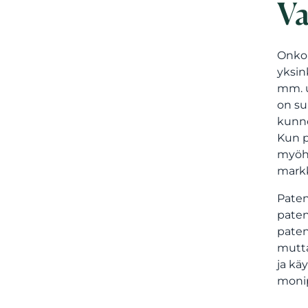
Va
Onko 
yksin
mm. u
on su
kunno
Kun p
myöhe
markk
Paten
paten
paten
mutta
ja kä
moni