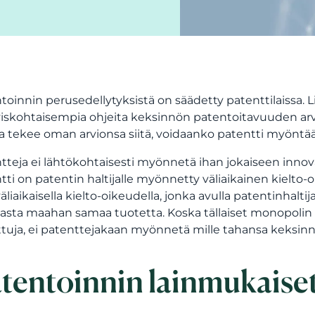
toinnin perusedellytyksistä on säädetty patenttilaissa. Lis
yiskohtaisempia ohjeita keksinnön patentoitavuuden arvio
ja tekee oman arvionsa siitä, voidaanko patentti myöntä
tteja ei lähtökohtaisesti myönnetä ihan jokaiseen innovaa
tti on patentin haltijalle myönnetty väliaikainen kielto-
 väliaikaisella kielto-oikeudella, jonka avulla patentinh
sta maahan samaa tuotetta. Koska tällaiset monopolin kal
ttuja, ei patenttejakaan myönnetä mille tahansa keksinnö
tentoinnin lainmukaiset 