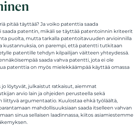
minen
ä pitää täyttää? Ja voiko patenttia saada
saada patentin, mikäli se täyttää patentoinnin kriteerit
ta puolta, mutta tarkalla patentoitavuuden arvioinnilla
na kustannuksia, on parempi, että patentti tutkitaan
lle patentille tehdyn kilpailijan väitteen yhteydessä.
ennäköisempää saada vahva patentti, jota ei ole
ttua patenttia on myös mielekkäämpää käyttää omassa
jo löytyvät, julkaistut ratkaisut, aiemmat
kijan arvio lain ja ohjeiden perusteella sekä
iittyvä argumentaatio. Kuulostaa ehkä työläältä,
y parantamaan mahdollisuuksiaan saada itselleen vahvan
maan sinua sellaisen laadinnassa, kiitos asiamiestemme
näkemyksen.