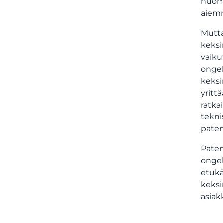
huomi
aiemm
Mutta
keksi
vaiku
ongel
keksi
yritt
ratka
tekni
paten
Paten
ongel
etukä
keksi
asiak