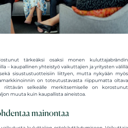
ostunut tärkeäksi osaksi monen kuluttajabrändin
la – kaupallinen yhteistyö vaikuttajien ja yritysten välillä
ekä sisustustuotteisiin liittyen, mutta nykyään myös
ajamarkkinoinnin on toteutustavasta riippumatta oltava
 riittävän selkeälle merkitsemiselle on korostunut
ljon muuta kuin kaupallista aineistoa.
kohdentaa mainontaa
on vaikutusta kuluttajien ostokäyttäytymiseen. Vaikuttaja