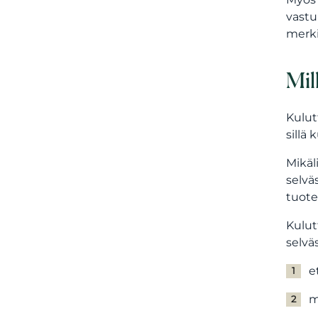
vastu
merki
Mil
Kulut
sillä 
Mikäl
selvä
tuote
Kulut
selväs
e
m