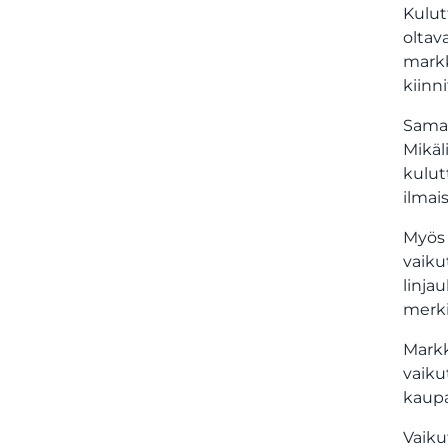
Kulut
oltav
markk
kiinn
Samat
Mikäl
kulut
ilmai
Myös 
vaiku
linja
merkit
Markk
vaiku
kaupa
Vaiku