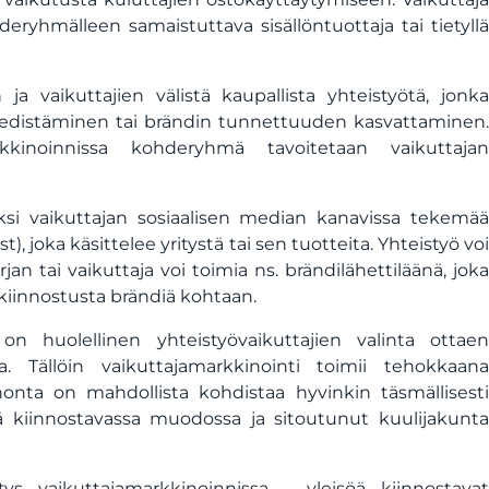
kohderyhmälleen samaistuttava sisällöntuottaja tai tietyllä
 ja vaikuttajien välistä kaupallista yhteistyötä, jonka
n edistäminen tai brändin tunnettuuden kasvattaminen.
arkkinoinnissa kohderyhmä tavoitetaan vaikuttajan
iksi vaikuttajan sosiaalisen median kanavissa tekemää
t), joka käsittelee yritystä tai sen tuotteita. Yhteistyö voi
jan tai vaikuttaja voi toimia ns. brändilähettiläänä, joka
ä kiinnostusta brändiä kohtaan.
n huolellinen yhteistyövaikuttajien valinta ottaen
. Tällöin vaikuttajamarkkinointi toimii tehokkaana
inonta on mahdollista kohdistaa hyvinkin täsmällisesti
öä kiinnostavassa muodossa ja sitoutunut kuulijakunta
s vaikuttajamarkkinoinnissa – yleisöä kiinnostavat