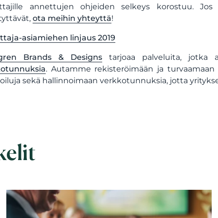
ttajille annettujen ohjeiden selkeys korostuu. Jos
tyttävät,
ota meihin yhteyttä
!
ttaja-asiamiehen linjaus 2019
gren Brands & Designs
tarjoaa palveluita, jotka
kotunnuksia
. Autamme rekisteröimään ja turvaamaan t
iluja sekä hallinnoimaan verkkotunnuksia, jotta yritykse
kelit