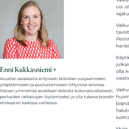
voi o
rajat
Vaiku
tavoi
Peri
henki
Käytä
julkai
Enni Kukkasniemi
olla 
viest
Avustan asiakkaita erityisesti brändien suojaamiseen,
ylläpitämiseen ja puolustamiseen liittyvissä asioissa.
Vaiku
Haluan ymmärtää asiakkaan brändiä kokonaisvaltaisesti
huom
parhaiden ratkaisujen löytämiseksi ja olla tukena brändin
elinkaaren kaikissa vaiheissa.
bränd
halut
luott
Myös