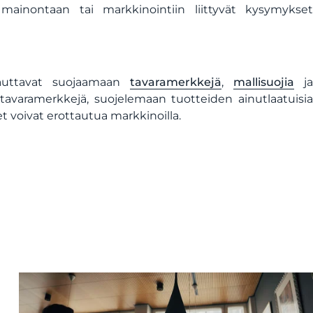
 mainontaan tai markkinointiin liittyvät kysymykset
 auttavat suojaamaan
tavaramerkkejä
,
mallisuojia
ja
avaramerkkejä, suojelemaan tuotteiden ainutlaatuisia
t voivat erottautua markkinoilla.