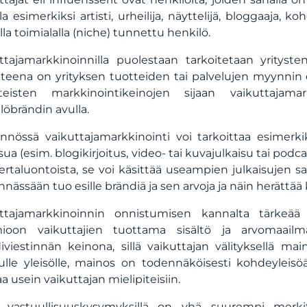
lla esimerkiksi artisti, urheilija, näyttelijä, bloggaaja, 
ulla toimialalla (niche) tunnettu henkilö.
ttajamarkkinoinnilla puolestaan tarkoitetaan yritysten
tteena on yrityksen tuotteiden tai palvelujen myynni
nteisten markkinointikeinojen sijaan vaikuttajam
löbrändin avulla.
nnössä vaikuttajamarkkinointi voi tarkoittaa esimerk
sua (esim. blogikirjoitus, video- tai kuvajulkaisu tai podcas
kertaluontoista, se voi käsittää useampien julkaisujen sar
innässään tuo esille brändiä ja sen arvoja ja näin herättä
ttajamarkkinoinnin onnistumisen kannalta tärkeää o
ioon vaikuttajien tuottama sisältö ja arvomaailma
iviestinnän keinona, sillä vaikuttajan välityksellä ma
ulle yleisölle, mainos on todennäköisesti kohdeyleis
aa usein vaikuttajan mielipiteisiin.
 vastuullisuuskysymyksillä on yhä suurempi merkity