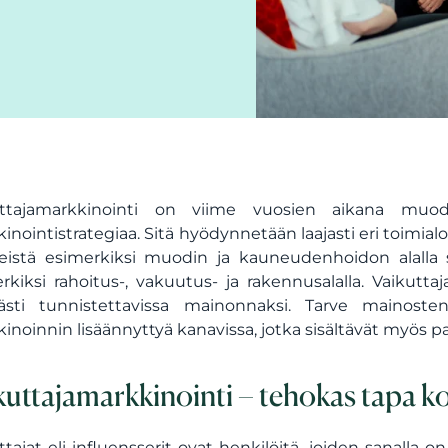
uttajamarkkinointi on viime vuosien aikana muod
inointistrategiaa. Sitä hyödynnetään laajasti eri toimialoil
eistä esimerkiksi muodin ja kauneudenhoidon alalla s
rkiksi rahoitus-, vakuutus- ja rakennusalalla. Vaikutt
ästi tunnistettavissa mainonnaksi. Tarve mainosten
inoinnin lisäännyttyä kanavissa, jotka sisältävät myös pa
kuttajamarkkinointi – tehokas tapa 
ttajat eli influensserit ovat henkilöitä, joiden sanalla 