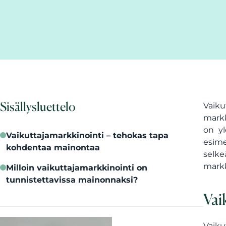
Sisällysluettelo
Vaik
markk
on yl
Vaikuttajamarkkinointi – tehokas tapa
esime
kohdentaa mainontaa
selke
markk
Milloin vaikuttajamarkkinointi on
tunnistettavissa mainonnaksi?
Vai
Vaiku