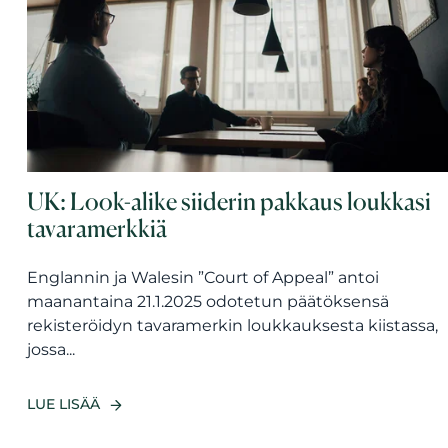
UK: Look-alike siiderin pakkaus loukkasi
tavaramerkkiä
Englannin ja Walesin ”Court of Appeal” antoi
maanantaina 21.1.2025 odotetun päätöksensä
rekisteröidyn tavaramerkin loukkauksesta kiistassa,
jossa...
LUE LISÄÄ