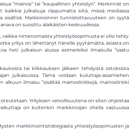
maisua ”mainos” tai ”kaupallinen yhteistyö”. Merkinnät on
t kaikkia julkaisuja riippumatta siitä, missä mediassa
laa sisältöä. Markkinoinnin tunnistettavuuteen on syytä
 kanava on suosittu alaikäisten keskuudessa.
vaikka nimenomaista yhteistyösopimusta ei olisi tehty.
 jotka yritys on lähettänyt hänelle pyytämättä, asiasta on
a heti julkaisun alussa esimerkiksi ilmaisulla ”saatu
likkauksista tai klikkauksen jälkeen tehdyistä ostoksista
ajan julkaisuissa. Tämä voidaan kuluttaja-asiamiehen
n alkuun ilmaisu ”sisältää mainoslinkkejä, mainoslinkki
oteutetaan. Yrityksen velvollisuutena on siten ohjeistaa
ikuttaja on kuitenkin markkinoijan ohella vastuussa
ysten markkinointistrategiasta yhteistyösopimusten ja