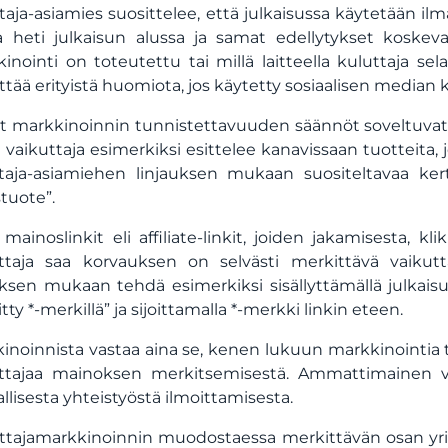
taja-asiamies suosittelee, että julkaisussa käytetään il
a heti julkaisun alussa ja samat edellytykset koskeva
inointi on toteutettu tai millä laitteella kuluttaja se
ittää erityistä huomiota, jos käytetty sosiaalisen median
 markkinoinnin tunnistettavuuden säännöt soveltuvat, 
i vaikuttaja esimerkiksi esittelee kanavissaan tuotteita,
taja-asiamiehen linjauksen mukaan suositeltavaa kerto
stuote”.
mainoslinkit eli affiliate-linkit, joiden jakamisesta, k
ttaja saa korvauksen on selvästi merkittävä vaikutt
uksen mukaan tehdä esimerkiksi sisällyttämällä julkaisu
ty *-merkillä” ja sijoittamalla *-merkki linkin eteen.
inoinnista vastaa aina se, kenen lukuun markkinointia t
ttajaa mainoksen merkitsemisestä. Ammattimainen va
llisesta yhteistyöstä ilmoittamisesta.
ttajamarkkinoinnin muodostaessa merkittävän osan yrit