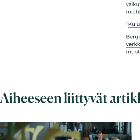
vaiku
mieti
¹
Kulu
Berg
verk
muoto
Aiheeseen liittyvät artik