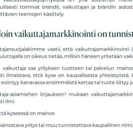
ullisesti toimivat brändit, vaikuttajan ja brändin aido
ttävien teemojen käsittely.
loin vaikuttajamarkkinointi on tunnis
tajansuojalakimme vaatii, että vaikuttajamarkkinointi
kuluttajalla on oikeus tietää, milloin häneen yritetään vaik
i vaikuttaja saa yrityksen tuotteen tai palvelun mai
sti ilmaistava, että kyse on kaupallisesta yhteistyöstä. 
 esiintyy kanavassa ensimmäistä kertaa tai tuote liittyy j
taja-asiamiehen linjauksen¹ mukaan vaikuttajamarkkin
ti ilmi:
ttä kyseessä on mainos
ainostava yritys tai muu tunnistettava kaupallinen nimi