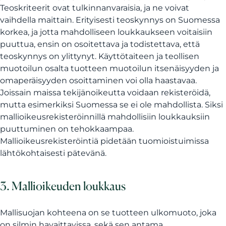
Teoskriteerit ovat tulkinnanvaraisia, ja ne voivat
vaihdella maittain. Erityisesti teoskynnys on Suomessa
korkea, ja jotta mahdolliseen loukkaukseen voitaisiin
puuttua, ensin on osoitettava ja todistettava, että
teoskynnys on ylittynyt. Käyttötaiteen ja teollisen
muotoilun osalta tuotteen muotoilun itsenäisyyden ja
omaperäisyyden osoittaminen voi olla haastavaa.
Joissain maissa tekijänoikeutta voidaan rekisteröidä,
mutta esimerkiksi Suomessa se ei ole mahdollista. Siksi
mallioikeusrekisteröinnillä mahdollisiin loukkauksiin
puuttuminen on tehokkaampaa.
Mallioikeusrekisteröintiä pidetään tuomioistuimissa
lähtökohtaisesti pätevänä.
3. Mallioikeuden loukkaus
Mallisuojan kohteena on se tuotteen ulkomuoto, joka
on silmin havaittavissa, sekä sen antama