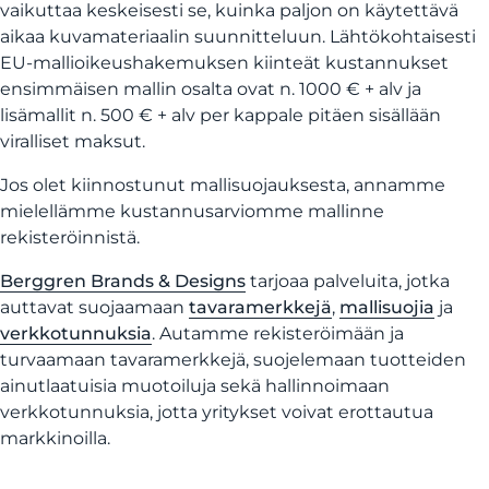
vaikuttaa keskeisesti se, kuinka paljon on käytettävä
aikaa kuvamateriaalin suunnitteluun. Lähtökohtaisesti
EU-mallioikeushakemuksen kiinteät kustannukset
ensimmäisen mallin osalta ovat n. 1000 € + alv ja
lisämallit n. 500 € + alv per kappale pitäen sisällään
viralliset maksut.
Jos olet kiinnostunut mallisuojauksesta, annamme
mielellämme kustannusarviomme mallinne
rekisteröinnistä.
Berggren Brands & Designs
tarjoaa palveluita, jotka
auttavat suojaamaan
tavaramerkkejä
,
mallisuojia
ja
verkkotunnuksia
. Autamme rekisteröimään ja
turvaamaan tavaramerkkejä, suojelemaan tuotteiden
ainutlaatuisia muotoiluja sekä hallinnoimaan
verkkotunnuksia, jotta yritykset voivat erottautua
markkinoilla.