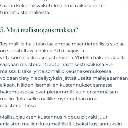
saama kokonaisvaikutelma eroaa aikaisemmin
tunnetuista malleista.
5. Mitä mallisuojaus maksaa?
Jos mallille halutaan laajempaa maantieteellistä suojaa,
on suositeltavaa hakea EU:n laajuista
yhteisömallioikeusrekisteröintiä. Yhdellä hakemuksella
saadaan rekisteröinti automaattisesti kaikissa EU-
maissa. Lisäksi yhteisömallioikeushakemuksessa
voidaan tietyin edellytyksin jättää useita malleja samaan
aikaan. Näiden lisämallien kustannukset samassa
hakemuksessa ovat pienemmät kuin ensimmäisen
mallin. Jokaiselle mallille myönnetään oma
rekisteröintinsä.
Mallisuojauksen kustannus riippuu pitkälti juuri
erilaisten mallien lukumäärästä. Lisäksi kustannuksiin