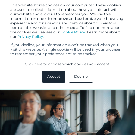
This website stores cookies on your computer. These cookies
are used to collect information about how you interact with
our website and allow us to remember you. We use this
information in order to improve and customize your browsing
experience and for analytics and metrics about our visitors
both on this website and other media. To find out more about
the cookies we use, see our
Cookie Policy.
Learn more about
our
Privacy Policy.
BLOGI
If you decline, your information won’t be tracked when you
25.4.2024
visit this website. A single cookie will be used in your browser
to remember your preference not to be tracked.
Muotoilun suojaaminen
Click here to choose which cookies you accept.
mallioikeudella
Accept
Decline