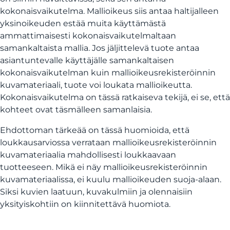
kokonaisvaikutelma. Mallioikeus siis antaa haltijalleen
yksinoikeuden estää muita käyttämästä
ammattimaisesti kokonaisvaikutelmaltaan
samankaltaista mallia. Jos jäljittelevä tuote antaa
asiantuntevalle käyttäjälle samankaltaisen
kokonaisvaikutelman kuin mallioikeusrekisteröinnin
kuvamateriaali, tuote voi loukata mallioikeutta.
Kokonaisvaikutelma on tässä ratkaiseva tekijä, ei se, että
kohteet ovat täsmälleen samanlaisia.
Ehdottoman tärkeää on tässä huomioida, että
loukkausarviossa verrataan mallioikeusrekisteröinnin
kuvamateriaalia mahdollisesti loukkaavaan
tuotteeseen. Mikä ei näy mallioikeusrekisteröinnin
kuvamateriaalissa, ei kuulu mallioikeuden suoja-alaan.
Siksi kuvien laatuun, kuvakulmiin ja olennaisiin
yksityiskohtiin on kiinnitettävä huomiota.