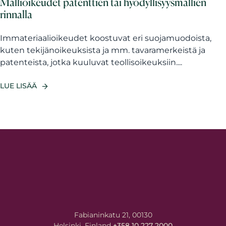
Mallioikeudet patenttien tai hyödyllisyysmallien
rinnalla
Immateriaalioikeudet koostuvat eri suojamuodoista,
kuten tekijänoikeuksista ja mm. tavaramerkeistä ja
patenteista, jotka kuuluvat teollisoikeuksiin....
LUE LISÄÄ
Fabianinkatu 21, 00130
Helsinki, Finland
+358 10 227 2000