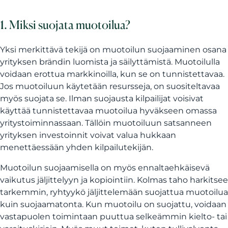
1. Miksi suojata muotoilua?
Yksi merkittävä tekijä on muotoilun suojaaminen osana
yrityksen brändin luomista ja säilyttämistä. Muotoilulla
voidaan erottua markkinoilla, kun se on tunnistettavaa.
Jos muotoiluun käytetään resursseja, on suositeltavaa
myös suojata se. Ilman suojausta kilpailijat voisivat
käyttää tunnistettavaa muotoilua hyväkseen omassa
yritystoiminnassaan. Tällöin muotoiluun satsanneen
yrityksen investoinnit voivat valua hukkaan
menettäessään yhden kilpailutekijän.
Muotoilun suojaamisella on myös ennaltaehkäisevä
vaikutus jäljittelyyn ja kopiointiin. Kolmas taho harkitsee
tarkemmin, ryhtyykö jäljittelemään suojattua muotoilua
kuin suojaamatonta. Kun muotoilu on suojattu, voidaan
vastapuolen toimintaan puuttua selkeämmin kielto- tai