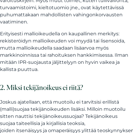
varoituskirjein. Myös muut toimet, kuten tullivalvonta,
turvaamistoimi, kieltotuomio jne., ovat käytettävissä
puhumattakaan mahdollisten vahingonkorvausten
vaatiminen.
Erityisesti mallioikeudella on kaupallinen merkitys:
rekisteröidyn mallioikeuden voi myydä tai lisensoida,
mutta mallioikeudella saadaan lisäarvoa myös
markkinoinnissa tai rahoituksen hankkimisessa. Ilman
mitään IPR-suojausta jäljittelyyn on hyvin vaikea ja
kallista puuttua.
2. Miksi tekijänoikeus ei riitä?
Joskus ajatellaan, että muotoilu ei tarvitsisi erillistä
(malli)suojaa tekijänoikeuden lisäksi. Milloin muotoilu
sitten nauttisi tekijänoikeussuojaa? Tekijänoikeus
suojaa taiteellisia ja kirjallisia teoksia,
joiden itsenäisyys ja omaperäisyys ylittää teoskynnyksen