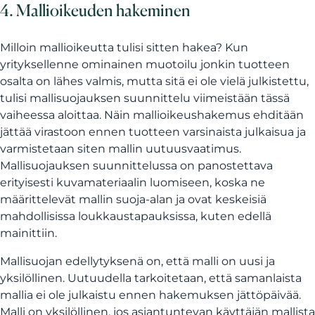
4. Mallioikeuden hakeminen
Milloin mallioikeutta tulisi sitten hakea? Kun
yrityksellenne ominainen muotoilu jonkin tuotteen
osalta on lähes valmis, mutta sitä ei ole vielä julkistettu,
tulisi mallisuojauksen suunnittelu viimeistään tässä
vaiheessa aloittaa. Näin mallioikeushakemus ehditään
jättää virastoon ennen tuotteen varsinaista julkaisua ja
varmistetaan siten mallin uutuusvaatimus.
Mallisuojauksen suunnittelussa on panostettava
erityisesti kuvamateriaalin luomiseen, koska ne
määrittelevät mallin suoja-alan ja ovat keskeisiä
mahdollisissa loukkaustapauksissa, kuten edellä
mainittiin.
Mallisuojan edellytyksenä on, että malli on uusi ja
yksilöllinen. Uutuudella tarkoitetaan, että samanlaista
mallia ei ole julkaistu ennen hakemuksen jättöpäivää.
Malli on yksilöllinen, jos asiantuntevan käyttäjän mallista