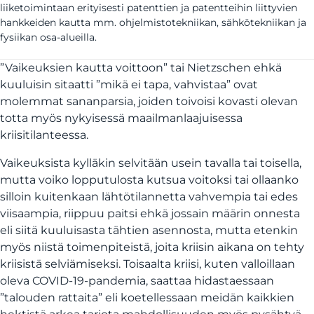
liiketoimintaan erityisesti patenttien ja patentteihin liittyvien
hankkeiden kautta mm. ohjelmistotekniikan, sähkötekniikan ja
fysiikan osa-alueilla.
”Vaikeuksien kautta voittoon” tai Nietzschen ehkä
kuuluisin sitaatti ”mikä ei tapa, vahvistaa” ovat
molemmat sananparsia, joiden toivoisi kovasti olevan
totta myös nykyisessä maailmanlaajuisessa
kriisitilanteessa.
Vaikeuksista kylläkin selvitään usein tavalla tai toisella,
mutta voiko lopputulosta kutsua voitoksi tai ollaanko
silloin kuitenkaan lähtötilannetta vahvempia tai edes
viisaampia, riippuu paitsi ehkä jossain määrin onnesta
eli siitä kuuluisasta tähtien asennosta, mutta etenkin
myös niistä toimenpiteistä, joita kriisin aikana on tehty
kriisistä selviämiseksi. Toisaalta kriisi, kuten valloillaan
oleva COVID-19-pandemia, saattaa hidastaessaan
”talouden rattaita” eli koetellessaan meidän kaikkien