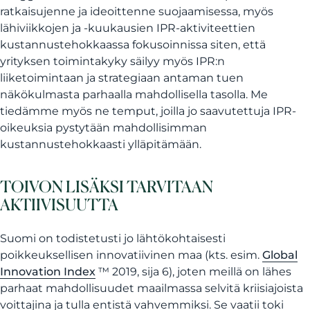
ratkaisujenne ja ideoittenne suojaamisessa, myös
lähiviikkojen ja -kuukausien IPR-aktiviteettien
kustannustehokkaassa fokusoinnissa siten, että
yrityksen toimintakyky säilyy myös IPR:n
liiketoimintaan ja strategiaan antaman tuen
näkökulmasta parhaalla mahdollisella tasolla. Me
tiedämme myös ne temput, joilla jo saavutettuja IPR-
oikeuksia pystytään mahdollisimman
kustannustehokkaasti ylläpitämään.
TOIVON LISÄKSI TARVITAAN
AKTIIVISUUTTA
Suomi on todistetusti jo lähtökohtaisesti
poikkeuksellisen innovatiivinen maa (kts. esim.
Global
Innovation Index
™ 2019, sija 6), joten meillä on lähes
parhaat mahdollisuudet maailmassa selvitä kriisiajoista
voittajina ja tulla entistä vahvemmiksi. Se vaatii toki