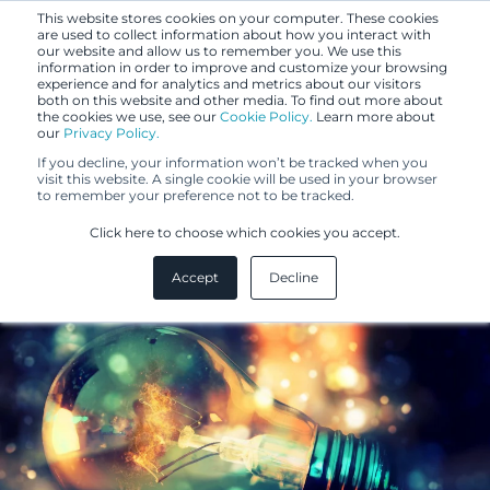
This website stores cookies on your computer. These cookies
are used to collect information about how you interact with
our website and allow us to remember you. We use this
information in order to improve and customize your browsing
experience and for analytics and metrics about our visitors
both on this website and other media. To find out more about
the cookies we use, see our
Cookie Policy.
Learn more about
our
Privacy Policy.
BLOGI
If you decline, your information won’t be tracked when you
3.4.2020
visit this website. A single cookie will be used in your browser
to remember your preference not to be tracked.
Per aspera ad astra
Click here to choose which cookies you accept.
Accept
Decline