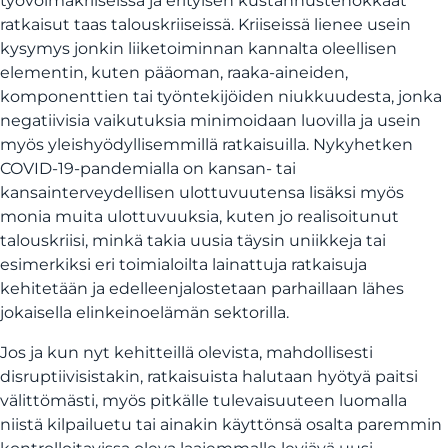
työvoimakriiseissä ja erityisen kustannustehokkaat
ratkaisut taas talouskriiseissä. Kriiseissä lienee usein
kysymys jonkin liiketoiminnan kannalta oleellisen
elementin, kuten pääoman, raaka-aineiden,
komponenttien tai työntekijöiden niukkuudesta, jonka
negatiivisia vaikutuksia minimoidaan luovilla ja usein
myös yleishyödyllisemmillä ratkaisuilla. Nykyhetken
COVID-19-pandemialla on kansan- tai
kansainterveydellisen ulottuvuutensa lisäksi myös
monia muita ulottuvuuksia, kuten jo realisoitunut
talouskriisi, minkä takia uusia täysin uniikkeja tai
esimerkiksi eri toimialoilta lainattuja ratkaisuja
kehitetään ja edelleenjalostetaan parhaillaan lähes
jokaisella elinkeinoelämän sektorilla.
Jos ja kun nyt kehitteillä olevista, mahdollisesti
disruptiivisistakin, ratkaisuista halutaan hyötyä paitsi
välittömästi, myös pitkälle tulevaisuuteen luomalla
niistä kilpailuetu tai ainakin käyttönsä osalta paremmin