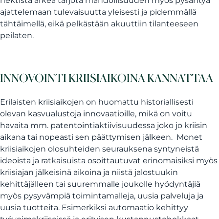
hektistä arkea tarjota mahdollisuuden myös pysähtyä
ajattelemaan tulevaisuutta yleisesti ja pidemmällä
tähtäimellä, eikä pelkästään akuuttiin tilanteeseen
peilaten.
INNOVOINTI KRIISIAIKOINA KANNATTAA
Erilaisten kriisiaikojen on huomattu historiallisesti
olevan kasvualustoja innovaatioille, mikä on voitu
havaita mm. patentointiaktiivisuudessa joko jo kriisin
aikana tai nopeasti sen päättymisen jälkeen. Monet
kriisiaikojen olosuhteiden seurauksena syntyneistä
ideoista ja ratkaisuista osoittautuvat erinomaisiksi myös
kriisiajan jälkeisinä aikoina ja niistä jalostuukin
kehittäjälleen tai suuremmalle joukolle hyödyntäjiä
myös pysyvämpiä toimintamalleja, uusia palveluja ja
uusia tuotteita. Esimerkiksi automaatio kehittyy