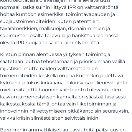
kontrolloitavissa oleva laajemmalle leviävä uusi
normaali, ratkaisuihin liittyvä IPR on välttämätöntä
hoitaa kuntoon esimerkiksi toimintavapauden ja
suojaustoimenpiteiden, kuten patenttien,
tavaramerkkien, mallisuojan, domain-nimien ja
sopimusten osalta tai avulla jo hankittua olemassa
olevaa IPR-suojaa toisaalta laiminlyömättä.
Kirstun pinnan alentuessa yrityksen toimintoja
saatetaan joutua tehostamaan ja priorisoimaan välillä
rajustikin, mutta näiden välttämättömien
toimenpiteiden keskellä on pää kuitenkin pidettävä
kylmänä ja fokus kirkkaana. Talousviisaat lienevät yhtä
mieltä siitä, että huonoin vaihtoehto tulevaisuuden
kasvun ja menestyksen kannalta on säästää tasaisesti
kaikesta, koska tämä johtaa vain liiketoiminnan ja
innovoinnin näivettymiseen pitkäkantoisin seurauksin,
vaikka kriisin silmästä siten selvittäisiinkin.
Berggrenin ammattilaiset auttavat teitä paitsi uusien