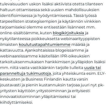
tulevaisuuden uskon lisäksi aktiivista otetta tilanteen
haltuun ottamisessa sekä uusien mahdollisuuksien
identifioimisessa ja hyödyntämisessä. Tässä työssä
tarpeellisten strategisempien ja käytännön vinkkien
tarjoamiseksi olemme entisestään lisänneet mm.
online-sisältöämme, kuten
blogikirjoituksia
ja
nykytilanteessa poikkeuksetta webinaarityyppisten
ilmaisten
koulutustapahtumiemme
määrää ja
kattavuutta. Ajankohtaisissa blogeissamme ja
webinaareissamme käsitellään IPR-oikeuksien
tarkoituksenmukaisen hankkimisen ja ylläpidon lisäksi
mm. niitä vasta vastikäänkin tarjolle tulleita
uusia tai
paranneltuja tukimuotoja
, joita yhteiskunta esim. ELY-
keskusten ja Business Finlandin kautta varsin
joustavasti ja pienin kustannuksin tarjoaa juuri nyt pk-
yritysten käyttöön yritystoiminnan ja erityisesti
innovaatiotoiminnan ylläpitämiseksi tai
kiihdyttämiseksi.