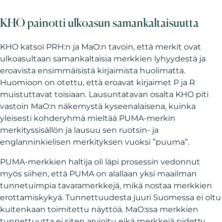
KHO painotti ulkoasun samankaltaisuutta
KHO katsoi PRH:n ja MaO:n tavoin, että merkit ovat
ulkoasultaan samankaltaisia merkkien lyhyydestä ja
eroavista ensimmäisistä kirjaimista huolimatta.
Huomioon on otettu, että eroavat kirjaimet P ja R
muistuttavat toisiaan. Lausuntatavan osalta KHO piti
vastoin MaO:n näkemystä kyseenalaisena, kuinka
yleisesti kohderyhmä mieltää PUMA-merkin
merkityssisällön ja lausuu sen ruotsin- ja
englanninkielisen merkityksen vuoksi ”puuma”.
PUMA-merkkien haltija oli läpi prosessin vedonnut
myös siihen, että PUMA on alallaan yksi maailman
tunnetuimpia tavaramerkkejä, mikä nostaa merkkien
erottamiskykyä. Tunnettuudesta juuri Suomessa ei oltu
kuitenkaan toimitettu näyttöä. MaO:ssa merkkien
tunnettuutta ei siten arvioitu eikä merkkejä pidetty