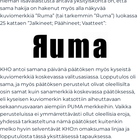
hieman lisävalaistusta antava yksityiskohta on, että
sama hakija on hakenut myös alla näkyvää
kuviomerkkiä ”Ruma” (tai tarkemmin ”Яuma”) luokassa
25 kattaen ”Jalkineet; Päähineet; Vaatteet”:
KHO antoi samana päivänä päätöksen myös kyseistä
kuviomerkkiä koskevassa valitusasiassa. Lopputulos oli
sama, ja myös päätöksen perustelut olivat oleellisilta
osin samat kuin sanamerkkiä koskevassa päätöksessä,
eli kyseisen kuviomerkin katsottiin aiheuttavaan
sekaannusvaaran aiempiin PUMA merkkeihin. Vaikka
perusteluissa ei ymmärrettävästi ollut oleellisia eroja,
yhdessä tarkasteltuna nämä päätökset kuitenkin
melko hyvin selventävät KHO:n omaksumaa linjaa ja
lopputulosta tässä yksittäisessä tapauksessa.