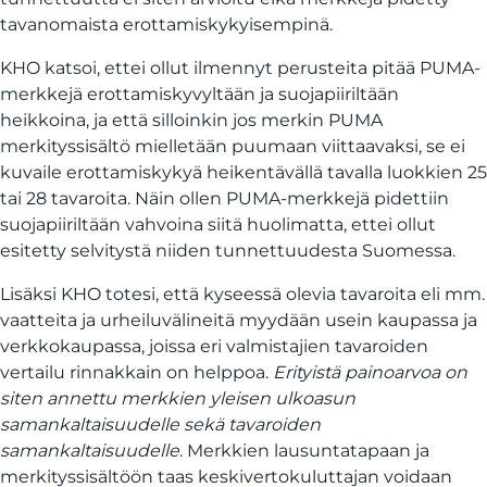
tavanomaista erottamiskykyisempinä.
KHO katsoi, ettei ollut ilmennyt perusteita pitää PUMA-
merkkejä erottamiskyvyltään ja suojapiiriltään
heikkoina, ja että silloinkin jos merkin PUMA
merkityssisältö mielletään puumaan viittaavaksi, se ei
kuvaile erottamiskykyä heikentävällä tavalla luokkien 25
tai 28 tavaroita. Näin ollen PUMA-merkkejä pidettiin
suojapiiriltään vahvoina siitä huolimatta, ettei ollut
esitetty selvitystä niiden tunnettuudesta Suomessa.
Lisäksi KHO totesi, että kyseessä olevia tavaroita eli mm.
vaatteita ja urheiluvälineitä myydään usein kaupassa ja
verkkokaupassa, joissa eri valmistajien tavaroiden
vertailu rinnakkain on helppoa.
Erityistä painoarvoa on
siten annettu merkkien yleisen ulkoasun
samankaltaisuudelle sekä tavaroiden
samankaltaisuudelle
. Merkkien lausuntatapaan ja
merkityssisältöön taas keskivertokuluttajan voidaan