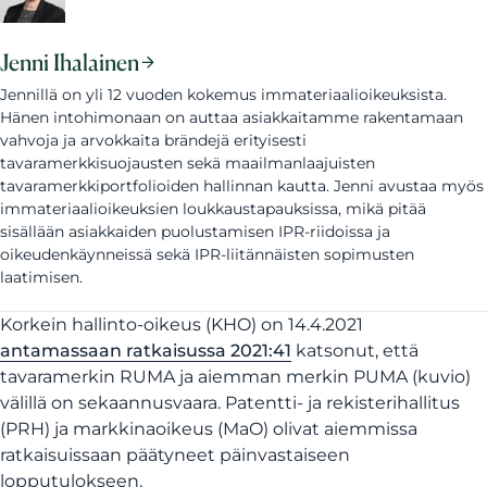
Jenni Ihalainen
Jennillä on yli 12 vuoden kokemus immateriaalioikeuksista.
Hänen intohimonaan on auttaa asiakkaitamme rakentamaan
vahvoja ja arvokkaita brändejä erityisesti
tavaramerkkisuojausten sekä maailmanlaajuisten
tavaramerkkiportfolioiden hallinnan kautta. Jenni avustaa myös
immateriaalioikeuksien loukkaustapauksissa, mikä pitää
sisällään asiakkaiden puolustamisen IPR-riidoissa ja
oikeudenkäynneissä sekä IPR-liitännäisten sopimusten
laatimisen.
Korkein hallinto-oikeus (KHO) on 14.4.2021
antamassaan ratkaisussa 2021:41
katsonut, että
tavaramerkin RUMA ja aiemman merkin PUMA (kuvio)
välillä on sekaannusvaara. Patentti- ja rekisterihallitus
(PRH) ja markkinaoikeus (MaO) olivat aiemmissa
ratkaisuissaan päätyneet päinvastaiseen
lopputulokseen.