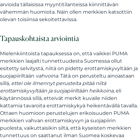
arvioida tällaisissa myyntitilanteissa kiinnittävän
vähemmän huomiota. Näin ollen merkkien katsottiin
olevan toisiinsa sekoitettavissa.
Tapauskohtaista arviointia
Mielenkiintoista tapauksessa on, että vaikkei PUMA
merkkien laajalti tunnettuudesta Suomessa ollut
esitetty selvitystä, niitä on pidetty erottamiskyvyltään ja
suojapiiriltään
vahvoina.
Tätä on perusteltu ainoastaan
sillä,
ettei ole ilmennyt perusteita pitää niitä
erottamiskyvyltään ja suojapiiriltään heikkoina
, eli
käytännössä sillä, etteivät merkit kuvaile niiden
kattamia tavaroita erottamiskykyä heikentävällä tavalla.
Ottaen huomioon perustelujen erikoisuuden PUMA
merkkien vahvan erottamiskyvyn ja suojapiirin
puolesta, vaikuttaisikin siltä, että kyseisten merkkien
tunnettuus on saattanut ilman Suomea koskevaa