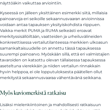
näyttöäkin vaikuttaa arviointiin.
Kyseessä on jälleen yksittäinen esimerkki siitä, millaisia
painoarvoja eri seikoille sekaannusvaaran arvioinnissa
voidaan antaa tapauksen yksityiskohdista riippuen.
Vaikka merkit PUMA ja RUMA selkeästi eroavat
merkityssisällöiltään, vaatteiden ja urheiluvälineiden
konkreettisessa vertailutilanteessa merkkien ulkoasun
samankaltaisuudelle on annettu tässä tapauksessa
suurempi painoarvo. Myöskään sillä, että eri valmistajien
tavaroiden on katsottu olevan tällaisessa tapauksessa
aseteltuna vierekkäin ja niiden vertailun rinnakkain
hyvin helppoa, ei ole lopputuloksesta päätellen ollut
merkitystä sekaannusvaaraa vähentävänä seikkana.
Myös kuviomerkistä ratkaisu
Lisäksi mielenkiintoinen ja mahdollisesti ratkaisuun