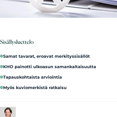
Sisällysluettelo
Samat tavarat, eroavat merkityssisällöt
KHO painotti ulkoasun samankaltaisuutta
Tapauskohtaista arviointia
Myös kuviomerkistä ratkaisu