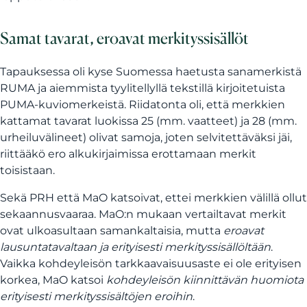
Samat tavarat, eroavat merkityssisällöt
Tapauksessa oli kyse Suomessa haetusta sanamerkistä
RUMA ja aiemmista tyylitellyllä tekstillä kirjoitetuista
PUMA-kuviomerkeistä. Riidatonta oli, että merkkien
kattamat tavarat luokissa 25 (mm. vaatteet) ja 28 (mm.
urheiluvälineet) olivat samoja, joten selvitettäväksi jäi,
riittääkö ero alkukirjaimissa erottamaan merkit
toisistaan.
Sekä PRH että MaO katsoivat, ettei merkkien välillä ollut
sekaannusvaaraa. MaO:n mukaan vertailtavat merkit
ovat ulkoasultaan samankaltaisia, mutta
eroavat
lausuntatavaltaan ja erityisesti merkityssisällöltään
.
Vaikka kohdeyleisön tarkkaavaisuusaste ei ole erityisen
korkea, MaO katsoi
kohdeyleisön kiinnittävän huomiota
erityisesti merkityssisältöjen eroihin
.