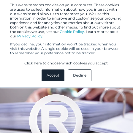
This website stores cookies on your computer. These cookies
are used to collect information about how you interact with
our website and allow us to remember you. We use this
information in order to improve and customize your browsing
experience and for analytics and metrics about our visitors
both on this website and other media. To find out more about
the cookies we use, see our
Cookie Policy.
Learn more about
our
Privacy Policy.
BLOGI
If you decline, your information won’t be tracked when you
20.4.2021
visit this website. A single cookie will be used in your browser
to remember your preference not to be tracked.
PUMA saalisti RUMAn KHO:ssa
Click here to choose which cookies you accept.
Accept
Decline