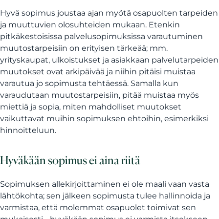
Hyvä sopimus joustaa ajan myötä osapuolten tarpeiden
ja muuttuvien olosuhteiden mukaan. Etenkin
pitkäkestoisissa palvelusopimuksissa varautuminen
muutostarpeisiin on erityisen tärkeää; mm.
yrityskaupat, ulkoistukset ja asiakkaan palvelutarpeiden
muutokset ovat arkipäivää ja niihin pitäisi muistaa
varautua jo sopimusta tehtäessä. Samalla kun
varaudutaan muutostarpeisiin, pitää muistaa myös
miettiä ja sopia, miten mahdolliset muutokset
vaikuttavat muihin sopimuksen ehtoihin, esimerkiksi
hinnoitteluun.
Hyväkään sopimus ei aina riitä
Sopimuksen allekirjoittaminen ei ole maali vaan vasta
lähtökohta; sen jälkeen sopimusta tulee hallinnoida ja
varmistaa, että molemmat osapuolet toimivat sen