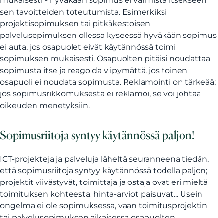
mukaisesti - hyväkään sopimus ei varmista itsekseen
sen tavoitteiden toteutumista. Esimerkiksi
projektisopimuksen tai pitkäkestoisen
palvelusopimuksen ollessa kyseessä hyväkään sopimus
ei auta, jos osapuolet eivät käytännössä toimi
sopimuksen mukaisesti. Osapuolten pitäisi noudattaa
sopimusta itse ja reagoida viipymättä, jos toinen
osapuoli ei noudata sopimusta. Reklamointi on tärkeää;
jos sopimusrikkomuksesta ei reklamoi, se voi johtaa
oikeuden menetyksiin.
Sopimusriitoja syntyy käytännössä paljon!
ICT-projekteja ja palveluja läheltä seuranneena tiedän,
että sopimusriitoja syntyy käytännössä todella paljon;
projektit viivästyvät, toimittaja ja ostaja ovat eri mieltä
toimituksen kohteesta, hinta-arviot paisuvat... Usein
ongelma ei ole sopimuksessa, vaan toimitusprojektin
tai palvelusopimuksen aikaisessa osapuolten