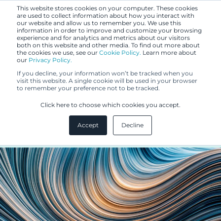
This website stores cookies on your computer. These cookies
are used to collect information about how you interact with
our website and allow us to remember you. We use this
information in order to improve and customize your browsing
experience and for analytics and metrics about our visitors
both on this website and other media. To find out more about
the cookies we use, see our
Cookie Policy.
Learn more about
our
Privacy Policy.
BLOGI
If you decline, your information won’t be tracked when you
10.1.2018
visit this website. A single cookie will be used in your browser
to remember your preference not to be tracked.
Sopimus sitoo - ja tyhmyydestä
Click here to choose which cookies you accept.
sakotetaan!
Accept
Decline