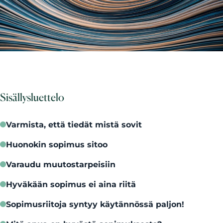
Sisällysluettelo
Varmista, että tiedät mistä sovit
Huonokin sopimus sitoo
Varaudu muutostarpeisiin
Hyväkään sopimus ei aina riitä
Sopimusriitoja syntyy käytännössä paljon!