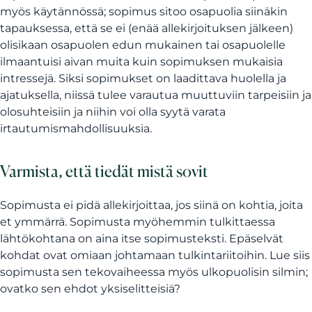
myös käytännössä; sopimus sitoo osapuolia siinäkin
tapauksessa, että se ei (enää allekirjoituksen jälkeen)
olisikaan osapuolen edun mukainen tai osapuolelle
ilmaantuisi aivan muita kuin sopimuksen mukaisia
intressejä. Siksi sopimukset on laadittava huolella ja
ajatuksella, niissä tulee varautua muuttuviin tarpeisiin ja
olosuhteisiin ja niihin voi olla syytä varata
irtautumismahdollisuuksia.
Varmista, että tiedät mistä sovit
Sopimusta ei pidä allekirjoittaa, jos siinä on kohtia, joita
et ymmärrä. Sopimusta myöhemmin tulkittaessa
lähtökohtana on aina itse sopimusteksti. Epäselvät
kohdat ovat omiaan johtamaan tulkintariitoihin. Lue siis
sopimusta sen tekovaiheessa myös ulkopuolisin silmin;
ovatko sen ehdot yksiselitteisiä?