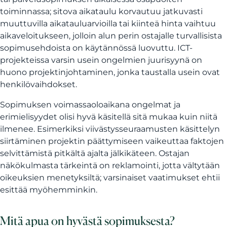
toiminnassa; sitova aikataulu korvautuu jatkuvasti
muuttuvilla aikatauluarvioilla tai kiinteä hinta vaihtuu
aikaveloitukseen, jolloin alun perin ostajalle turvallisista
sopimusehdoista on käytännössä luovuttu. ICT-
projekteissa varsin usein ongelmien juurisyynä on
huono projektinjohtaminen, jonka taustalla usein ovat
henkilövaihdokset.
Sopimuksen voimassaoloaikana ongelmat ja
erimielisyydet olisi hyvä käsitellä sitä mukaa kuin niitä
ilmenee. Esimerkiksi viivästysseuraamusten käsittelyn
siirtäminen projektin päättymiseen vaikeuttaa faktojen
selvittämistä pitkältä ajalta jälkikäteen. Ostajan
näkökulmasta tärkeintä on reklamointi, jotta vältytään
oikeuksien menetyksiltä; varsinaiset vaatimukset ehtii
esittää myöhemminkin.
Mitä apua on hyvästä sopimuksesta?