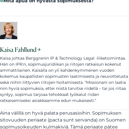
Mitä apua on hyvästä sopimuksesta?
Kaisa Fahllund
Kaisa johtaa Berggrenin IP & Technology Legal -liiketoimintaa.
Hän on IPR:n, sopimusjuridiikan ja riitojen ratkaisun kokenut
ammattilainen. Kaisalla on yli kahdenkymmenen vuoden
kokemus kaupallisten sopimusten laatimisesta ja neuvottelusta
sekä niihin liittyvien riitojen hoitamisesta. "Missionani on laatia
niin hyviä sopimuksia, ettei niistä tarvitse riidellä – tai jos riitaa
syntyy, sopimus tarjoaa tehokkaat työkalut riidan
ratkaisemiseksi asiakkaamme edun mukaisesti."
Aina välillä on hyvä palata perusasioihin. Sopimuksen
sitovuuden periaate (pacta sunt servanda) on Suomen
sopimusoikeuden kulmakiviä. Tämä periaate pätee