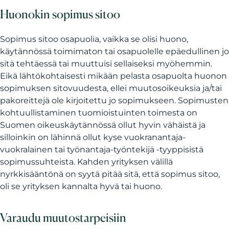
Huonokin sopimus sitoo
Sopimus sitoo osapuolia, vaikka se olisi huono,
käytännössä toimimaton tai osapuolelle epäedullinen jo
sitä tehtäessä tai muuttuisi sellaiseksi myöhemmin.
Eikä lähtökohtaisesti mikään pelasta osapuolta huonon
sopimuksen sitovuudesta, ellei muutosoikeuksia ja/tai
pakoreittejä ole kirjoitettu jo sopimukseen. Sopimusten
kohtuullistaminen tuomioistuinten toimesta on
Suomen oikeuskäytännössä ollut hyvin vähäistä ja
silloinkin on lähinnä ollut kyse vuokranantaja-
vuokralainen tai työnantaja-työntekijä -tyyppisistä
sopimussuhteista. Kahden yrityksen välillä
nyrkkisääntönä on syytä pitää sitä, että sopimus sitoo,
oli se yrityksen kannalta hyvä tai huono.
Varaudu muutostarpeisiin