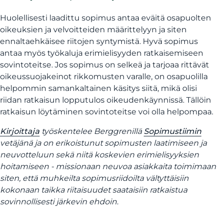
Huolellisesti laadittu sopimus antaa eväitä osapuolten
oikeuksien ja velvoitteiden määrittelyyn ja siten
ennaltaehkäisee riitojen syntymistä. Hyvä sopimus
antaa myös työkaluja erimielisyyden ratkaisemiseen
sovintoteitse. Jos sopimus on selkeä ja tarjoaa rittävät
oikeussuojakeinot rikkomusten varalle, on osapuolilla
helpommin samankaltainen käsitys siitä, mikä olisi
riidan ratkaisun lopputulos oikeudenkäynnissä. Tällöin
ratkaisun löytäminen sovintoteitse voi olla helpompaa.
Kirjoittaja
työskentelee Berggrenillä
Sopimustiimin
vetäjänä ja on erikoistunut sopimusten laatimiseen ja
neuvotteluun sekä niitä koskevien erimielisyyksien
hoitamiseen - missionaan neuvoa asiakkaita toimimaan
siten, että muhkeilta sopimusriidoilta vältyttäisiin
kokonaan taikka riitaisuudet saataisiin ratkaistua
sovinnollisesti järkevin ehdoin.