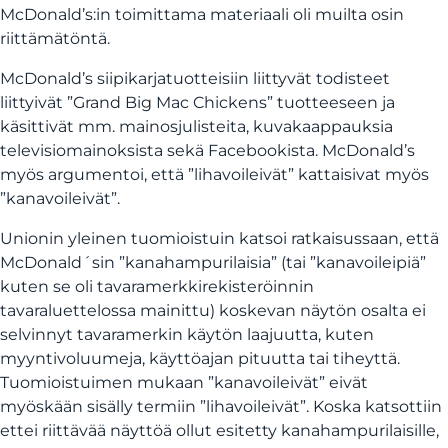
McDonald’s:in toimittama materiaali oli muilta osin
riittämätöntä.
McDonald’s siipikarjatuotteisiin liittyvät todisteet
liittyivät ”Grand Big Mac Chickens” tuotteeseen ja
käsittivät mm. mainosjulisteita, kuvakaappauksia
televisiomainoksista sekä Facebookista. McDonald’s
myös argumentoi, että ”lihavoileivät” kattaisivat myös
”kanavoileivät”.
Unionin yleinen tuomioistuin katsoi ratkaisussaan, että
McDonald´sin ”kanahampurilaisia” (tai ”kanavoileipiä”
kuten se oli tavaramerkkirekisteröinnin
tavaraluettelossa mainittu) koskevan näytön osalta ei
selvinnyt tavaramerkin käytön laajuutta, kuten
myyntivoluumeja, käyttöajan pituutta tai tiheyttä.
Tuomioistuimen mukaan ”kanavoileivät” eivät
myöskään sisälly termiin ”lihavoileivät”. Koska katsottiin
ettei riittävää näyttöä ollut esitetty kanahampurilaisille,