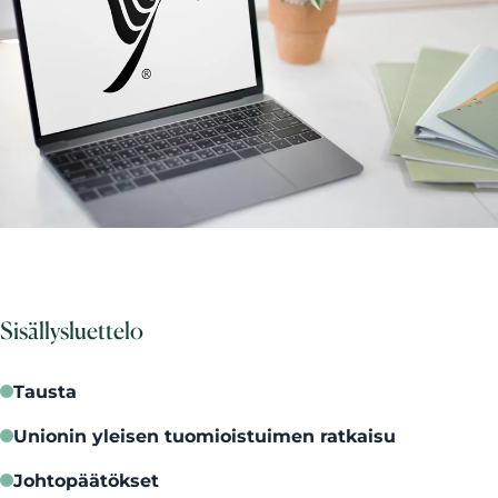
Sisällysluettelo
Tausta
Unionin yleisen tuomioistuimen ratkaisu
Johtopäätökset