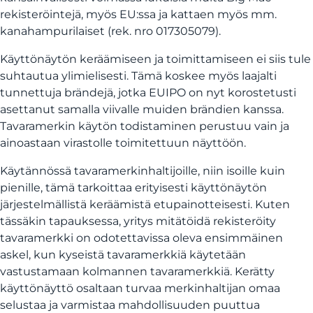
rekisteröintejä, myös EU:ssa ja kattaen myös mm.
kanahampurilaiset (rek. nro 017305079).
Käyttönäytön keräämiseen ja toimittamiseen ei siis tule
suhtautua ylimielisesti. Tämä koskee myös laajalti
tunnettuja brändejä, jotka EUIPO on nyt korostetusti
asettanut samalla viivalle muiden brändien kanssa.
Tavaramerkin käytön todistaminen perustuu vain ja
ainoastaan virastolle toimitettuun näyttöön.
Käytännössä tavaramerkinhaltijoille, niin isoille kuin
pienille, tämä tarkoittaa erityisesti käyttönäytön
järjestelmällistä keräämistä etupainotteisesti. Kuten
tässäkin tapauksessa, yritys mitätöidä rekisteröity
tavaramerkki on odotettavissa oleva ensimmäinen
askel, kun kyseistä tavaramerkkiä käytetään
vastustamaan kolmannen tavaramerkkiä. Kerätty
käyttönäyttö osaltaan turvaa merkinhaltijan omaa
selustaa ja varmistaa mahdollisuuden puuttua