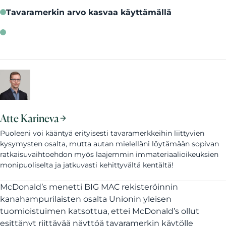
Tavaramerkin arvo kasvaa käyttämällä
Atte Karineva
Puoleeni voi kääntyä erityisesti tavaramerkkeihin liittyvien
kysymysten osalta, mutta autan mielelläni löytämään sopivan
ratkaisuvaihtoehdon myös laajemmin immateriaalioikeuksien
monipuoliselta ja jatkuvasti kehittyvältä kentältä!
McDonald’s menetti BIG MAC rekisteröinnin
kanahampurilaisten osalta Unionin yleisen
tuomioistuimen katsottua, ettei McDonald’s ollut
esittänyt riittävää näyttöä tavaramerkin käytölle