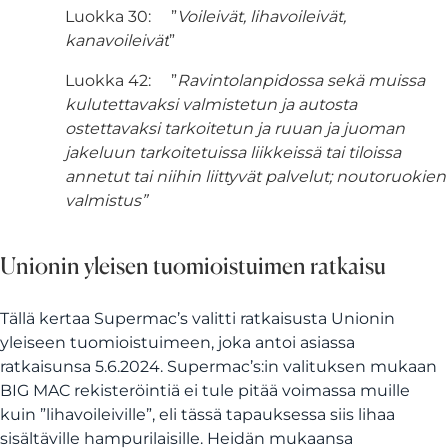
Luokka 30: ”
Voileivät,
lihavoileivät,
kanavoileivät
”
Luokka 42: ”
Ravintolanpidossa sekä muissa
kulutettavaksi valmistetun ja autosta
ostettavaksi
tarkoitetun ja ruuan ja juoman
jakeluun tarkoitetuissa liikkeissä tai tiloissa
annetut tai niihin liittyvät palvelut; noutoruokien
valmistus”
Unionin yleisen tuomioistuimen ratkaisu
Tällä kertaa Supermac’s valitti ratkaisusta Unionin
yleiseen tuomioistuimeen, joka antoi asiassa
ratkaisunsa 5.6.2024. Supermac’s:in valituksen mukaan
BIG MAC rekisteröintiä ei tule pitää voimassa muille
kuin ”lihavoileiville”, eli tässä tapauksessa siis lihaa
sisältäville hampurilaisille. Heidän mukaansa