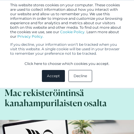
This website stores cookies on your computer. These cookies
are used to collect information about how you interact with
our website and allow us to remember you. We use this
information in order to improve and customize your browsing
experience and for analytics and metrics about our visitors
both on this website and other media. To find out more about
the cookies we use, see our
Cookie Policy.
Learn more about
our
Privacy Policy.
BLOGI
If you decline, your information won’t be tracked when you
7.6.2024
visit this website. A single cookie will be used in your browser
to remember your preference not to be tracked.
Tavaramerkin käytön
Click here to choose which cookies you accept.
todistamisen vaikeus -
Accept
Decline
McDonald’s menetti (yhden) Big
Mac rekisteröintinsä
kanahampurilaisten osalta