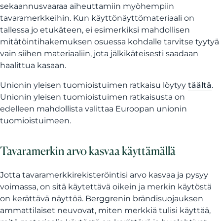
sekaannusvaaraa aiheuttamiin myöhempiin
tavaramerkkeihin. Kun käyttönäyttömateriaali on
tallessa jo etukäteen, ei esimerkiksi mahdollisen
mitätöintihakemuksen osuessa kohdalle tarvitse tyytyä
vain siihen materiaaliin, jota jälkikäteisesti saadaan
haalittua kasaan.
Unionin yleisen tuomioistuimen ratkaisu löytyy
täältä
.
Unionin yleisen tuomioistuimen ratkaisusta on
edelleen mahdollista valittaa Euroopan unionin
tuomioistuimeen.
Tavaramerkin arvo kasvaa käyttämällä
Jotta tavaramerkkirekisteröintisi arvo kasvaa ja pysyy
voimassa, on sitä käytettävä oikein ja merkin käytöstä
on kerättävä näyttöä. Berggrenin brändisuojauksen
ammattilaiset neuvovat, miten merkkiä tulisi käyttää,