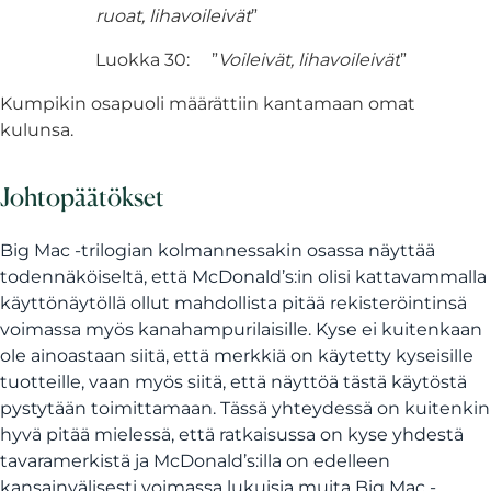
ruoat, lihavoileivät
”
Luokka 30: ”
Voileivät,
lihavoileivät
”
Kumpikin osapuoli määrättiin kantamaan omat
kulunsa.
Johtopäätökset
Big Mac -trilogian kolmannessakin osassa näyttää
todennäköiseltä, että McDonald’s:in olisi kattavammalla
käyttönäytöllä ollut mahdollista pitää rekisteröintinsä
voimassa myös kanahampurilaisille. Kyse ei kuitenkaan
ole ainoastaan siitä, että merkkiä on käytetty kyseisille
tuotteille, vaan myös siitä, että näyttöä tästä käytöstä
pystytään toimittamaan. Tässä yhteydessä on kuitenkin
hyvä pitää mielessä, että ratkaisussa on kyse yhdestä
tavaramerkistä ja McDonald’s:illa on edelleen
kansainvälisesti voimassa lukuisia muita Big Mac -