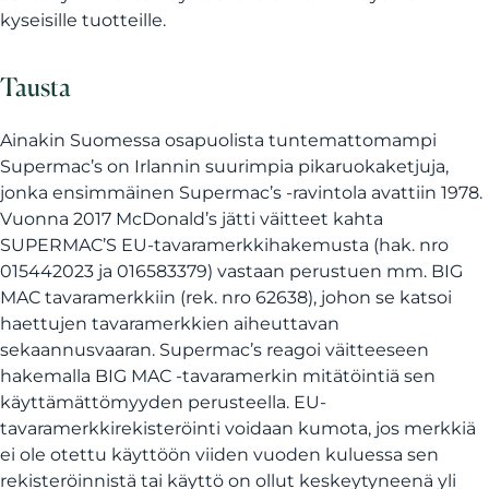
kyseisille tuotteille.
Tausta
Ainakin Suomessa osapuolista tuntemattomampi
Supermac’s on Irlannin suurimpia pikaruokaketjuja,
jonka ensimmäinen Supermac’s -ravintola avattiin 1978.
Vuonna 2017 McDonald’s jätti väitteet kahta
SUPERMAC’S EU-tavaramerkkihakemusta (hak. nro
015442023 ja 016583379) vastaan perustuen mm. BIG
MAC tavaramerkkiin (rek. nro 62638), johon se katsoi
haettujen tavaramerkkien aiheuttavan
sekaannusvaaran. Supermac’s reagoi väitteeseen
hakemalla BIG MAC -tavaramerkin mitätöintiä sen
käyttämättömyyden perusteella. EU-
tavaramerkkirekisteröinti voidaan kumota, jos merkkiä
ei ole otettu käyttöön viiden vuoden kuluessa sen
rekisteröinnistä tai käyttö on ollut keskeytyneenä yli