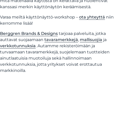
mitä materiaalia käytöstä on kerättävä ja huolehtivat
kanssasi merkin käyttönäytön keräämisestä.
Varaa meiltä käyttönäyttö-workshop –
ota yhteyttä
niin
kerromme lisää!
Berggren Brands & Designs
tarjoaa palveluita, jotka
auttavat suojaamaan
tavaramerkkejä
,
mallisuojia
ja
verkkotunnuksia
. Autamme rekisteröimään ja
turvaamaan tavaramerkkejä, suojelemaan tuotteiden
ainutlaatuisia muotoiluja sekä hallinnoimaan
verkkotunnuksia, jotta yritykset voivat erottautua
markkinoilla.