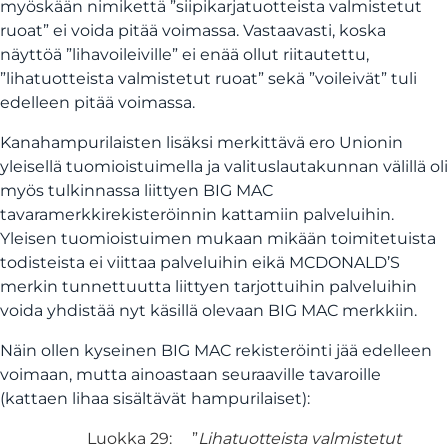
myöskään nimikettä ”siipikarjatuotteista valmistetut
ruoat” ei voida pitää voimassa. Vastaavasti, koska
näyttöä ”lihavoileiville” ei enää ollut riitautettu,
”lihatuotteista valmistetut ruoat” sekä ”voileivät” tuli
edelleen pitää voimassa.
Kanahampurilaisten lisäksi merkittävä ero Unionin
yleisellä tuomioistuimella ja valituslautakunnan välillä oli
myös tulkinnassa liittyen BIG MAC
tavaramerkkirekisteröinnin kattamiin palveluihin.
Yleisen tuomioistuimen mukaan mikään toimitetuista
todisteista ei viittaa palveluihin eikä MCDONALD’S
merkin tunnettuutta liittyen tarjottuihin palveluihin
voida yhdistää nyt käsillä olevaan BIG MAC merkkiin.
Näin ollen kyseinen BIG MAC rekisteröinti jää edelleen
voimaan, mutta ainoastaan seuraaville tavaroille
(kattaen lihaa sisältävät hampurilaiset):
Luokka 29: ”
Lihatuotteista valmistetut