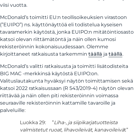
viisi vuotta.
McDonald’s toimitti EU:n teollisoikeuksien virastoon
(”EUIPO”) ns. käyttönäyttöä eli todistelua kyseisen
tavaramerkin käytöstä, jonka EUIPO:n mitätöintiosasto
katsoi olevan riittämätöntä ja näin ollen kumosi
rekisteröinnin kokonaisuudessaan. Olemme
kirjoittaneet ratkaisusta tarkemmin
täällä
ja
täällä
.
McDonald’s valitti ratkaisusta ja toimitti lisätodisteita
BIG MAC -merkkinsä käytöstä EUIPO:on.
Valituslautakunta hyväksyi näytön toimittamisen sekä
katsoi 2022 ratkaisussaan (R 543/2019-4) näytön olevan
riittävää ja näin ollen piti rekisteröinnin voimassa
seuraaville rekisteröinnin kattamille tavaroille ja
palveluille
:
Luokka 29: ”
Liha-, ja siipikarjatuotteista
valmistetut ruoat, lihavoileivät,
kanavoileivä
t”