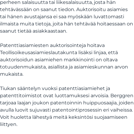
perheen salaisuutta tai liikesalaisuutta, josta hän
tehtävässään on saanut tiedon. Auktorisoitu asiamies
tai hänen avustajansa ei saa myöskään luvattomasti
ilmaista muita tietoja, joita hän tehtävää hoitaessaan on
saanut tietää asiakkaastaan.
Patenttiasiamiesten auktorisointeja hoitava
Teollisoikeusasiamieslautakunta lisäksi linjaa, että
auktorisoidun asiamiehen markkinointi on oltava
totuudenmukaista, asiallista ja asiamieskunnan arvon
mukaista.
Tiukan sääntelyn vuoksi patenttiasiamiehet ja
patenttitoimistot ovat luottamuksesi arvoisia. Berggren
tarjoaa laajan joukon patentoinnin huippuosaajia, joiden
avulla luovit sujuvasti patentointiprosessin eri vaiheissa.
Voit huoletta lähestyä meitä keksintösi suojaamiseen
liittyen.