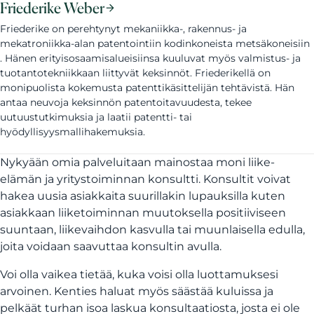
Friederike Weber
Friederike on perehtynyt mekaniikka-, rakennus- ja
mekatroniikka-alan patentointiin kodinkoneista metsäkoneisiin
. Hänen erityisosaamisalueisiinsa kuuluvat myös valmistus- ja
tuotantotekniikkaan liittyvät keksinnöt. Friederikellä on
monipuolista kokemusta patenttikäsittelijän tehtävistä. Hän
antaa neuvoja keksinnön patentoitavuudesta, tekee
uutuustutkimuksia ja laatii patentti- tai
hyödyllisyysmallihakemuksia.
Nykyään omia palveluitaan mainostaa moni liike-
elämän ja yritystoiminnan konsultti. Konsultit voivat
hakea uusia asiakkaita suurillakin lupauksilla kuten
asiakkaan liiketoiminnan muutoksella positiiviseen
suuntaan, liikevaihdon kasvulla tai muunlaisella edulla,
joita voidaan saavuttaa konsultin avulla.
Voi olla vaikea tietää, kuka voisi olla luottamuksesi
arvoinen. Kenties haluat myös säästää kuluissa ja
pelkäät turhan isoa laskua konsultaatiosta, josta ei ole