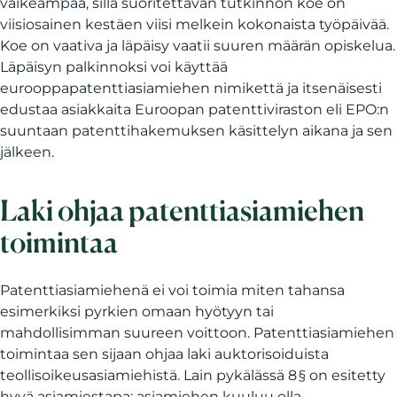
vaikeampaa, sillä suoritettavan tutkinnon koe on
viisiosainen kestäen viisi melkein kokonaista työpäivää.
Koe on vaativa ja läpäisy vaatii suuren määrän opiskelua.
Läpäisyn palkinnoksi voi käyttää
eurooppapatenttiasiamiehen nimikettä ja itsenäisesti
edustaa asiakkaita Euroopan patenttiviraston eli EPO:n
suuntaan patenttihakemuksen käsittelyn aikana ja sen
jälkeen.
Laki ohjaa patenttiasiamiehen
toimintaa
Patenttiasiamiehenä ei voi toimia miten tahansa
esimerkiksi pyrkien omaan hyötyyn tai
mahdollisimman suureen voittoon. Patenttiasiamiehen
toimintaa sen sijaan ohjaa laki auktorisoiduista
teollisoikeusasiamiehistä. Lain pykälässä 8 § on esitetty
hyvä asiamiestapa: asiamiehen kuuluu olla