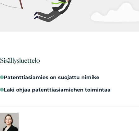
Sisällysluettelo
Patenttiasiamies on suojattu nimike
Laki ohjaa patenttiasiamiehen toimintaa