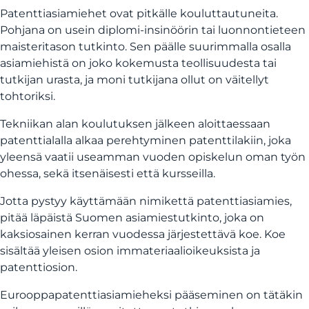
Patenttiasiamiehet ovat pitkälle kouluttautuneita.
Pohjana on usein diplomi-insinöörin tai luonnontieteen
maisteritason tutkinto. Sen päälle suurimmalla osalla
asiamiehistä on joko kokemusta teollisuudesta tai
tutkijan urasta, ja moni tutkijana ollut on väitellyt
tohtoriksi.
Tekniikan alan koulutuksen jälkeen aloittaessaan
patenttialalla alkaa perehtyminen patenttilakiin, joka
yleensä vaatii useamman vuoden opiskelun oman työn
ohessa, sekä itsenäisesti että kursseilla.
Jotta pystyy käyttämään nimikettä patenttiasiamies,
pitää läpäistä Suomen asiamiestutkinto, joka on
kaksiosainen kerran vuodessa järjestettävä koe. Koe
sisältää yleisen osion immateriaalioikeuksista ja
patenttiosion.
Eurooppapatenttiasiamieheksi pääseminen on tätäkin