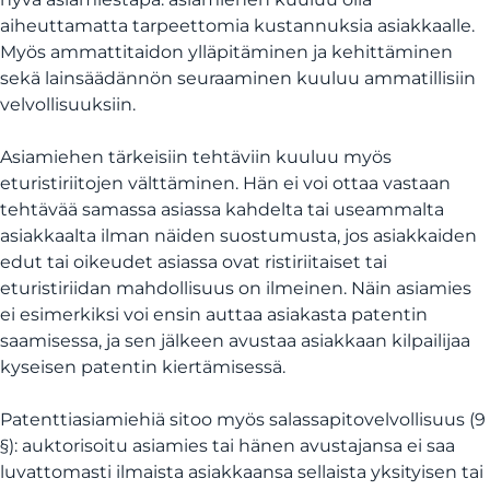
aiheuttamatta tarpeettomia kustannuksia asiakkaalle.
Myös ammattitaidon ylläpitäminen ja kehittäminen
sekä lainsäädännön seuraaminen kuuluu ammatillisiin
velvollisuuksiin.
Asiamiehen tärkeisiin tehtäviin kuuluu myös
eturistiriitojen välttäminen. Hän ei voi ottaa vastaan
tehtävää samassa asiassa kahdelta tai useammalta
asiakkaalta ilman näiden suostumusta, jos asiakkaiden
edut tai oikeudet asiassa ovat ristiriitaiset tai
eturistiriidan mahdollisuus on ilmeinen. Näin asiamies
ei esimerkiksi voi ensin auttaa asiakasta patentin
saamisessa, ja sen jälkeen avustaa asiakkaan kilpailijaa
kyseisen patentin kiertämisessä.
Patenttiasiamiehiä sitoo myös salassapitovelvollisuus (9
§): auktorisoitu asiamies tai hänen avustajansa ei saa
luvattomasti ilmaista asiakkaansa sellaista yksityisen tai