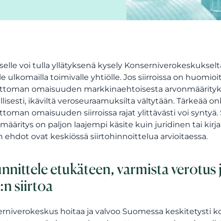
kselle voi tulla yllätyksenä kysely Konserniverokeskuksel
lle ulkomailla toimivalle yhtiölle. Jos siirroissa on huom
ttoman omaisuuden markkinaehtoisesta arvonmäärityksest
llisesti, ikäviltä veroseuraamuksilta vältytään. Tärkeää o
ttoman omaisuuden siirroissa rajat ylittävästi voi synty
määritys on paljon laajempi käsite kuin juridinen tai kir
n ehdot ovat keskiössä siirtohinnoittelua arvioitaessa.
nnittele etukäteen, varmista verotus
:n siirtoa
rniverokeskus hoitaa ja valvoo Suomessa keskitetysti kon