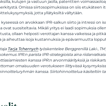
ksilla, kulujen ja vastuun jaolla, patenttien voimassaoloajo
merkitystä. Omissa siirtosopimuksissa on siis etukäteen i
ittelukysymyksiä, jotta yllätyksiltä vältytään.
i kyseessä on arvokkaan IPR-salkun siirto ja intressi o
a ovat suositeltavia. Mikäli yritys ei laadi sopimuksia olle
itusta, ollaan helposti verottajan kanssa vaikeissa ja pit
a ja aiheuttaa isoja kustannuksia ja epävarmuutta loppu
ttaja
Tarja Tchernych
työskentelee Berggrenillä Laki-, TM j
 kokemus IPR:n parista IPR-strategioista aina riidanratk
ttiasiamiesten kanssa IPR:n arvonmäärityksiä ja riskikarto
ttoman omaisuuden verotukseen liittyvissä kysymyksis
ohinnoitteluryhmän kanssa. Siirtohinnoittelua käsiteltiin