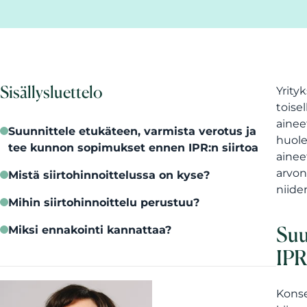
Sisällysluettelo
Yrity
toise
ainee
Suunnittele etukäteen, varmista verotus ja
huole
tee kunnon sopimukset ennen IPR:n siirtoa
ainee
arvon
Mistä siirtohinnoittelussa on kyse?
niide
Mihin siirtohinnoittelu perustuu?
Suu
Miksi ennakointi kannattaa?
IPR
Konse