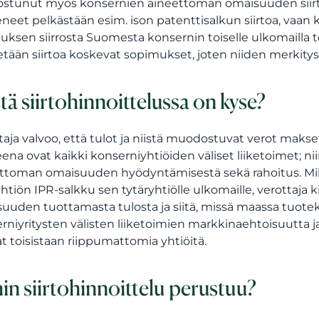
ostunut myös konsernien aineettoman omaisuuden siirto
neet pelkästään esim. ison patenttisalkun siirtoa, va
uksen siirrosta Suomesta konsernin toiselle ulkomailla t
tään siirtoa koskevat sopimukset, joten niiden merkitystä
tä siirtohinnoittelussa on kyse?
taja valvoo, että tulot ja niistä muodostuvat verot makset
ena ovat kaikki konserniyhtiöiden väliset liiketoimet; n
ttoman omaisuuden hyödyntämisestä sekä rahoitus. Mikä
tiön IPR-salkku sen tytäryhtiölle ulkomaille, verottaja
uuden tuottamasta tulosta ja siitä, missä maassa tuotek
rniyritysten välisten liiketoimien markkinaehtoisuutta j
vat toisistaan riippumattomia yhtiöitä.
in siirtohinnoittelu perustuu?