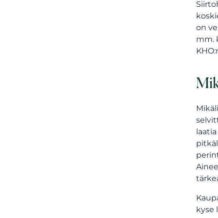
Siirt
koski
on ve
mm. k
KHO:n
Mik
Mikäl
selvi
laati
pitkä
perin
Ainee
tärke
Kaupa
kyse 