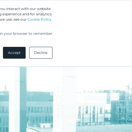
Greip IP Solutions
you interact with our website
 experience and for analytics
UPC
Asiakkaamme
Ajankohtaista
Yritys
 we use, see our
Cookie Policy.
ed in your browser to remember
Accept
Decline