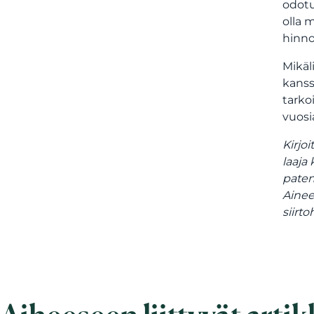
odotu
olla 
hinno
Mikäl
kanss
tarko
vuosi
Kirjoi
laaja
paten
Ainee
siirt