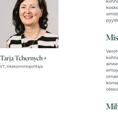
kiinn
koske
omist
pyyde
Mis
Verot
Tarja Tchernych
kohte
ainee
VT, liiketoimintajohtaja
emoyh
omais
konse
olisi
Mih