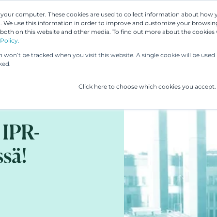
n your computer. These cookies are used to collect information about how 
 We use this information in order to improve and customize your browsing
Asiantuntijamme
Palvelumme
UP & 
 both on this website and other media. To find out more about the cookies
Policy.
on won’t be tracked when you visit this website. A single cookie will be us
ked.
Click here to choose which cookies you accept.
t IPR-
ssä!