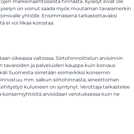
jen markkinaehtoisesta hinnasta. Kyselyt eivät ole
an kyselyn on voinut saada myös muutaman tavaramerkin
oimivalle yhtiölle. Ensimmäisenä tarkastettavaksi
 ei voi liikaa korostaa.
aan oikeassa valtiossa. Siirtohinnoittelun arvioinnin
iin tavaroiden ja palveluiden kauppa kuin korvaus
li Suomesta siirretään esimerkiksi konsernin
 kiinnostuu mm. salkun siirtohinnasta, aineettoman
ehitystyö kuluineen on syntynyt. Verottaja tarkastelee
a konserniyhtiöitä arvioidaan verotuksessa kuin ne