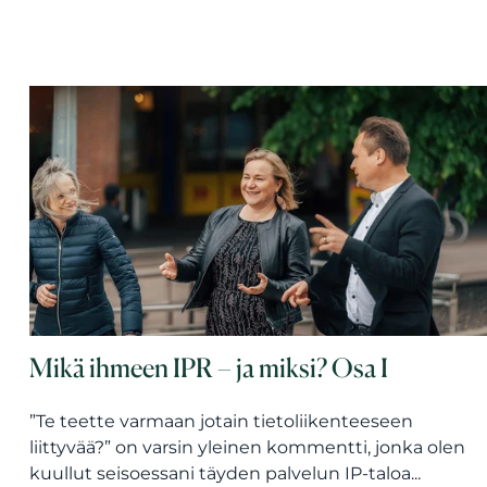
Mikä ihmeen IPR – ja miksi? Osa I
”Te teette varmaan jotain tietoliikenteeseen
liittyvää?” on varsin yleinen kommentti, jonka olen
kuullut seisoessani täyden palvelun IP-taloa...