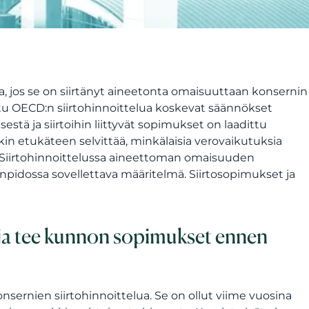
ta, jos se on siirtänyt aineetonta omaisuuttaan konsernin
ioitu OECD:n siirtohinnoittelua koskevat säännökset
ä ja siirtoihin liittyvät sopimukset on laadittu
nkin etukäteen selvittää, minkälaisia verovaikutuksia
ä. Siirtohinnoittelussa aineettoman omaisuuden
janpidossa sovellettava määritelmä. Siirtosopimukset ja
 ja tee kunnon sopimukset ennen
sernien siirtohinnoittelua. Se on ollut viime vuosina