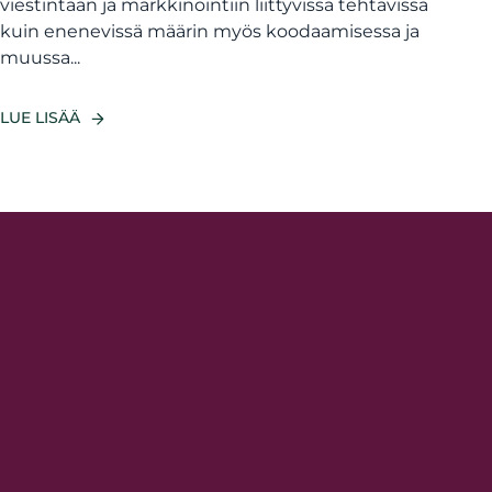
viestintään ja markkinointiin liittyvissä tehtävissä
kuin enenevissä määrin myös koodaamisessa ja
muussa...
LUE LISÄÄ