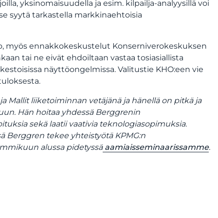
illa, yksinomaisuudella ja esim. kilpailja-analyysillä voi
tse syytä tarkastella markkinaehtoisia
n iso, myös ennakkokeskustelut Konserniverokeskuksen
nkaan tai ne eivät ehdoiltaan vastaa tosiasiallista
käkestoisissa näyttöongelmissa. Valitustie KHO:een vie
tuloksesta.
a Mallit liiketoiminnan vetäjänä ja hänellä on pitkä ja
aisuun. Hän hoitaa yhdessä Berggrenin
ituksia sekä laatii vaativia teknologiasopimuksia.
sä Berggren tekee yhteistyötä KPMG:n
 tammikuun alussa pidetyssä
aamiaisseminaarissamme
.