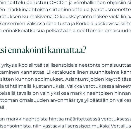
ohinnoittelu perustuu OECD:n ja verohallinnon ohjeisiin si
en markkinaehtoista siirtohinnoittelua (verotusmenettelyl
rotuksen kulmakivenä. Oikeuskäytäntö hakee vielä linj
onsernien välisissä rahoitusta ja korkoja koskevissa siir
 ennakkoratkaisua pelkästään aineettoman omaisuuden 
si ennakointi kannattaa?
i yritys aikoo siirtää tai lisensoida aineetonta omaisuut
ttäminen kannattaa. Liiketaloudellinen suunnitelma kanna
a sitten kunnon sopimukset. Asiantuntijoiden käyttö täs
llä tähtäimellä kustannuksia. Vaikka verotuksessa ai
teisellä tavalla on vain yksi osa markkinaehtoisen hinna
ttoman omaisuuden arvonmääritys ylipäätään on vaikeaa 
ää.
n markkinaehtoista hintaa määritettäessä verotuksessa t
lisensoinnista, niin vastaavia lisenssisopimuksia. Vertailu