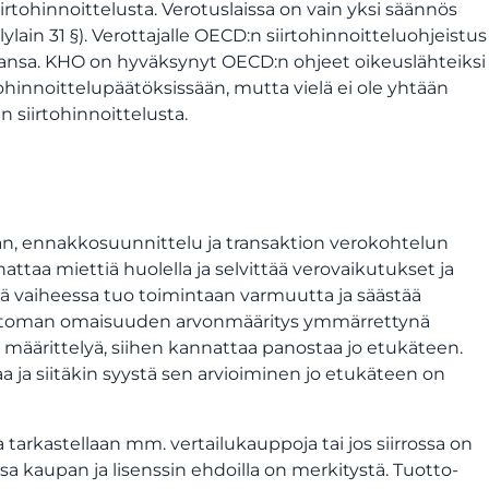
irtohinnoittelusta. Verotuslaissa on vain yksi säännös
ain 31 §). Verottajalle OECD:n siirtohinnoitteluohjeistus
aansa. KHO on hyväksynyt OECD:n ohjeet oikeuslähteiksi
tohinnoittelupäätöksissään, mutta vielä ei ole yhtään
siirtohinnoittelusta.
taan, ennakkosuunnittelu ja transaktion verokohtelun
ttaa miettiä huolella ja selvittää verovaikutukset ja
sä vaiheessa tuo toimintaan varmuutta ja säästää
neettoman omaisuuden arvonmääritys ymmärrettynä
n määrittelyä, siihen kannattaa panostaa jo etukäteen.
ja siitäkin syystä sen arvioiminen jo etukäteen on
arkastellaan mm. vertailukauppoja tai jos siirrossa on
ssa kaupan ja lisenssin ehdoilla on merkitystä. Tuotto-