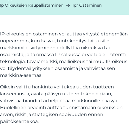
Ip Oikeuksien Kaupallistaminen
Ipr Ostaminen
IP-oikeuksien ostaminen voi auttaa yritystä etenemään
nopeammin, kun kasvu, tuotekehitys tai uusille
markkinoille siirtyminen edellyttää oikeuksia tai
osaamista, joita omassa IP-salkussa ei vielä ole. Patentti,
teknologia, tavaramerkki, mallioikeus tai muu IP-oikeus
voi täydentää yrityksen osaamista ja vahvistaa sen
markkina-asemaa.
Oikein valittu hankinta voi tukea uuden tuotteen
lanseerausta, avata pääsyn uuteen teknologiaan,
vahvistaa brändiä tai helpottaa markkinoille pääsyä.
Huolellinen arviointi auttaa tunnistamaan oikeuksien
arvon, riskit ja strategisen sopivuuden ennen
päätöksentekoa.