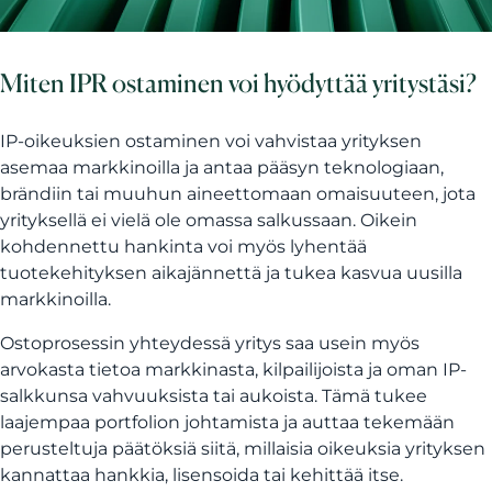
Miten IPR ostaminen voi hyödyttää yritystäsi?
IP-oikeuksien ostaminen voi vahvistaa yrityksen
asemaa markkinoilla ja antaa pääsyn teknologiaan,
brändiin tai muuhun aineettomaan omaisuuteen, jota
yrityksellä ei vielä ole omassa salkussaan. Oikein
kohdennettu hankinta voi myös lyhentää
tuotekehityksen aikajännettä ja tukea kasvua uusilla
markkinoilla.
Ostoprosessin yhteydessä yritys saa usein myös
arvokasta tietoa markkinasta, kilpailijoista ja oman IP-
salkkunsa vahvuuksista tai aukoista. Tämä tukee
laajempaa portfolion johtamista ja auttaa tekemään
perusteltuja päätöksiä siitä, millaisia oikeuksia yrityksen
kannattaa hankkia, lisensoida tai kehittää itse.