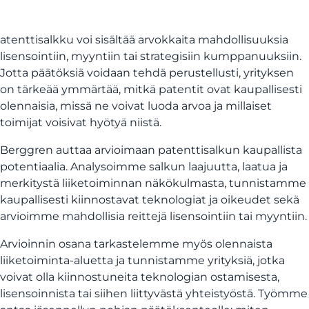
atenttisalkku voi sisältää arvokkaita mahdollisuuksia
lisensointiin, myyntiin tai strategisiin kumppanuuksiin.
Jotta päätöksiä voidaan tehdä perustellusti, yrityksen
on tärkeää ymmärtää, mitkä patentit ovat kaupallisesti
olennaisia, missä ne voivat luoda arvoa ja millaiset
toimijat voisivat hyötyä niistä.
Berggren auttaa arvioimaan patenttisalkun kaupallista
potentiaalia. Analysoimme salkun laajuutta, laatua ja
merkitystä liiketoiminnan näkökulmasta, tunnistamme
kaupallisesti kiinnostavat teknologiat ja oikeudet sekä
arvioimme mahdollisia reittejä lisensointiin tai myyntiin.
Arvioinnin osana tarkastelemme myös olennaista
liiketoiminta-aluetta ja tunnistamme yrityksiä, jotka
voivat olla kiinnostuneita teknologian ostamisesta,
lisensoinnista tai siihen liittyvästä yhteistyöstä. Työmme