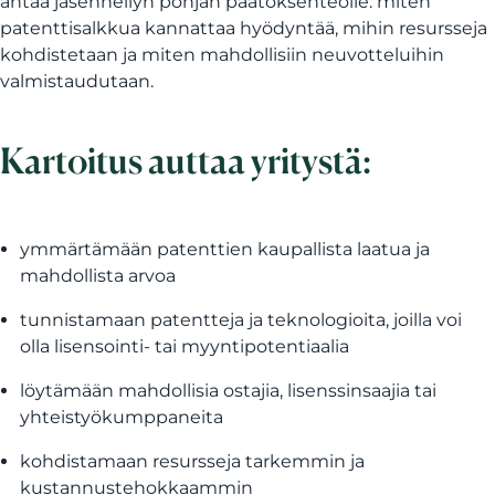
antaa jäsennellyn pohjan päätöksenteolle: miten
patenttisalkkua kannattaa hyödyntää, mihin resursseja
kohdistetaan ja miten mahdollisiin neuvotteluihin
valmistaudutaan.
Kartoitus auttaa yritystä:
ymmärtämään patenttien kaupallista laatua ja
mahdollista arvoa
tunnistamaan patentteja ja teknologioita, joilla voi
olla lisensointi- tai myyntipotentiaalia
löytämään mahdollisia ostajia, lisenssinsaajia tai
yhteistyökumppaneita
kohdistamaan resursseja tarkemmin ja
kustannustehokkaammin