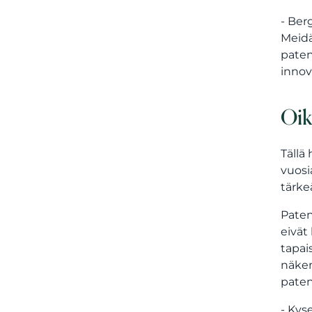
- Ber
Meidä
paten
innov
Oik
Tällä
vuosi
tärke
Paten
eivät
tapai
näkem
paten
- Kys