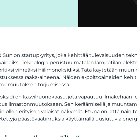
d Sun on startup-yritys, joka kehittää tulevaisuuden tekno
oaineiksi. Teknologia perustuu matalan lämpötilan elektroly
rkiksi vihreäksi hiilimonoksidiksi. Tätä käytetään muun 
stuksessa raaka-aineena. Näiden e-polttoaineiden kehi
tonmuutoksen torjumisessa.
dioksidi on kasvihuonekaasu, jota vapautuu ilmakehään fos
tus ilmastonmuutokseen. Sen keräämisellä ja muuntami
in ollen erityisen valoisat näkymät. Etuna on, että näin
ytettyjä päästövaatimuksia käyttämällä uusiutuvia energ