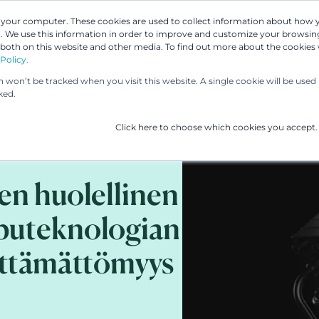
n your computer. These cookies are used to collect information about how 
 We use this information in order to improve and customize your browsing
 both on this website and other media. To find out more about the cookies
Asiantuntijamme
Palvelumme
UP & 
Policy.
on won’t be tracked when you visit this website. A single cookie will be us
ked.
Click here to choose which cookies you accept.
en huolellinen
puteknologian
älttämättömyys