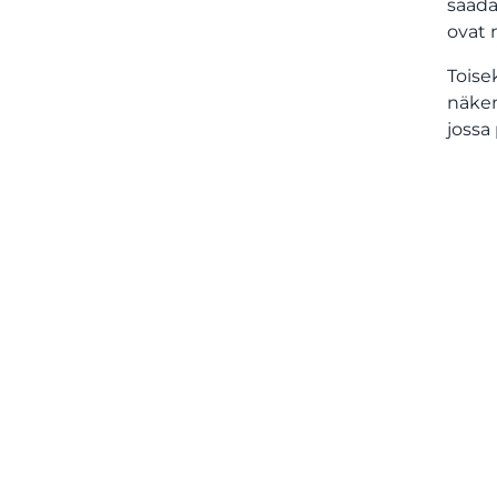
saada
ovat n
Toise
näkem
jossa