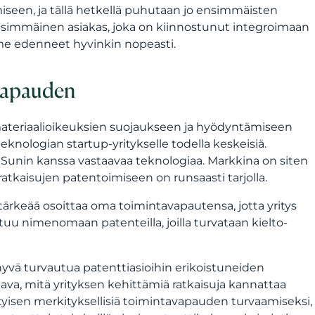
seen, ja tällä hetkellä puhutaan jo ensimmäisten
ensimmäinen asiakas, joka on kiinnostunut integroimaan
emme edenneet hyvinkin nopeasti.
avapauden
materiaalioikeuksien suojaukseen ja hyödyntämiseen
eknologian startup-yritykselle todella keskeisiä.
d Sunin kanssa vastaavaa teknologiaa. Markkina on siten
ratkaisujen patentoimiseen on runsaasti tarjolla.
on tärkeää osoittaa oma toimintavapautensa, jotta yritys
stuu nimenomaan patenteilla, joilla turvataan kielto-
 hyvä turvautua patenttiasioihin erikoistuneiden
ava, mitä yrityksen kehittämiä ratkaisuja kannattaa
tyisen merkityksellisiä toimintavapauden turvaamiseksi,