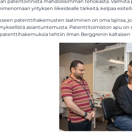
an patentoinnista mahdollisimman tehokasta. Valmiita pat
imenomaan yrityksen liikeidealle tärkeitä, kelpaa esitellä s
kseen patenttihakemusten laatiminen on oma lajinsa, jos
yksellistä asiantuntemusta. Patenttitoimiston apu on si
 patenttihakemuksia tehtiin ilman Berggrenin kaltaisen 