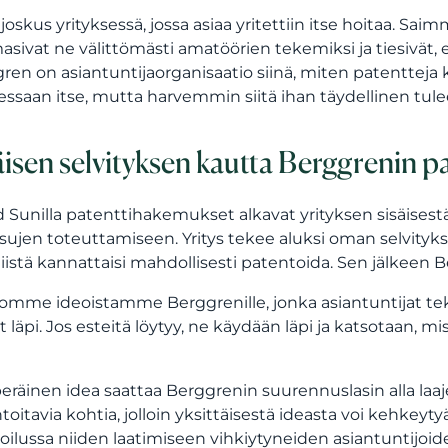
n joskus yrityksessä, jossa asiaa yritettiin itse hoitaa. Sa
sivat ne välittömästi amatöörien tekemiksi ja tiesivät, e
ren on asiantuntijaorganisaatio siinä, miten patentteja ki
essaan itse, mutta harvemmin siitä ihan täydellinen tule
äisen selvityksen kautta Berggrenin pa
d Sunilla patenttihakemukset alkavat yrityksen sisäisestä 
isujen toteuttamiseen. Yritys tekee aluksi oman selvitykse
niistä kannattaisi mahdollisesti patentoida. Sen jälkeen
romme ideoistamme Berggrenille, jonka asiantuntijat tek
t läpi. Jos esteitä löytyy, ne käydään läpi ja katsotaan, mi
eräinen idea saattaa Berggrenin suurennuslasin alla laaje
toitavia kohtia, jolloin yksittäisestä ideasta voi kehk
ilussa niiden laatimiseen vihkiytyneiden asiantuntijoid