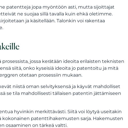
imme patentteja jopa myöntöön asti, mutta sijoittajat
tteivät ne suojaa sillä tavalla kuin ehkä oletimme.
rjoitetaan ja käsitellään. Talonkin voi rakentaa
e.
keille
prosessista, jossa kerätään ideoita erilaisten teknisten
nsä siitä, onko kyseisiä ideoita jo patentoitu ja mitä
 Berggren otetaan prosessiin mukaan.
evät niistä oman selvityksensä ja käyvät mahdolliset
ssä se tila mahdollisesti tällaisen patentin jättämiseen
ntua hyvinkin merkittävästi. Siitä voi löytyä useitakin
eytyä kokonainen patenttihakemusten sarja. Hakemusten
en osaaminen on tärkeä valtti.