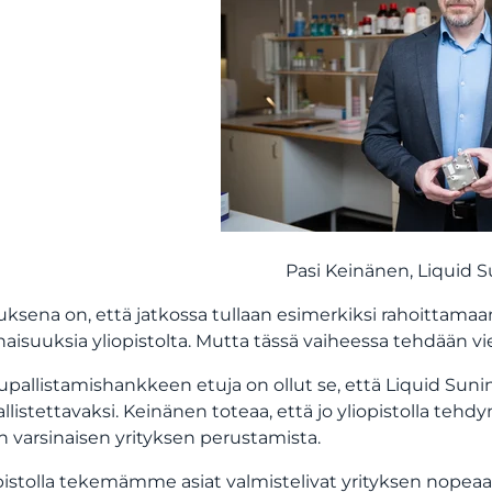
Pasi Keinänen
, Liquid 
tuksena on, että jatkossa tullaan esimerkiksi rahoittam
aisuuksia yliopistolta. Mutta tässä vaiheessa tehdään viel
upallistamishankkeen etuja on ollut se, että Liquid Sunin
llistettavaksi. Keinänen toteaa, että jo yliopistolla tehdy
 varsinaisen yrityksen perustamista.
opistolla tekemämme asiat valmistelivat yrityksen nopeaa