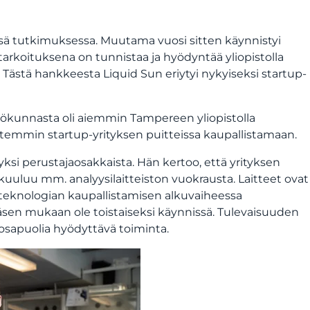
essä tutkimuksessa. Muutama vuosi sitten käynnistyi
arkoituksena on tunnistaa ja hyödyntää yliopistolla
. Tästä hankkeesta Liquid Sun eriytyi nykyiseksi startup-
lökunnasta oli aiemmin Tampereen yliopistolla
sittemmin startup-yrityksen puitteissa kaupallistamaan.
 yksi perustajaosakkaista. Hän kertoo, että yrityksen
 kuuluu mm. analyysilaitteiston vuokrausta. Laitteet ovat
le teknologian kaupallistamisen alkuvaiheessa
inäsen mukaan ole toistaiseksi käynnissä. Tulevaisuuden
osapuolia hyödyttävä toiminta.