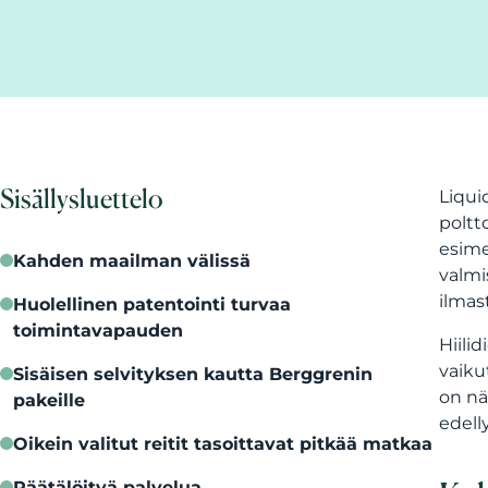
Sisällysluettelo
Liqui
poltt
esime
Kahden maailman välissä
valmi
ilmas
Huolellinen patentointi turvaa
toimintavapauden
Hiili
vaiku
Sisäisen selvityksen kautta Berggrenin
on nä
pakeille
edell
Oikein valitut reitit tasoittavat pitkää matkaa
Räätälöityä palvelua