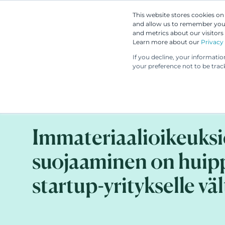
This website stores cookies o
and allow us to remember you.
and metrics about our visitors
Learn more about our
Privacy 
If you decline, your informati
your preference not to be trac
ASIAKASTARINA
13.11.2024
Immateriaalioikeuksi
suojaaminen on huip
startup-yritykselle v