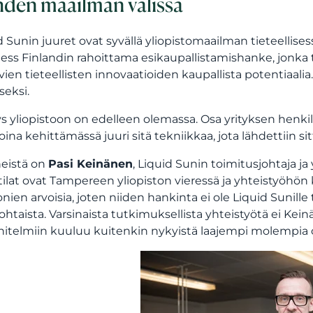
den maailman välissä
d Sunin juuret ovat syvällä yliopistomaailman tieteellis
ess Finlandin rahoittama esikaupallistamishanke, jonka t
vien tieteellisten innovaatioiden kaupallista potentiaalia
seksi.
s yliopistoon on edelleen olemassa. Osa yrityksen henki
joina kehittämässä juuri sitä tekniikkaa, jota lähdettiin 
heistä on
Pasi Keinänen
, Liquid Sunin toimitusjohtaja ja
tilat ovat Tampereen yliopiston vieressä ja yhteistyöhön
onien arvoisia, joten niiden hankinta ei ole Liquid Sunil
ohtaista. Varsinaista tutkimuksellista yhteistyötä ei Ke
itelmiin kuuluu kuitenkin nykyistä laajempi molempia 