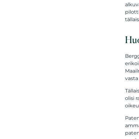
alkuv
pilot
tälla
Huo
Bergg
eriko
Maail
vasta
Tälla
olisi
oikeu
Paten
ammat
paten