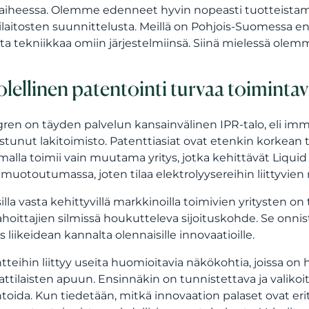
aiheessa. Olemme edenneet hyvin nopeasti tuotteistami
tilaitosten suunnittelusta. Meillä on Pohjois-Suomessa 
ista tekniikkaa omiin järjestelmiinsä. Siinä mielessä ol
lellinen patentointi turvaa toimint
ren on täyden palvelun kansainvälinen IPR-talo, eli im
istunut lakitoimisto. Patenttiasiat ovat etenkin korkean t
malla toimii vain muutama yritys, jotka kehittävät Liqui
 muotoutumassa, joten tilaa elektrolyysereihin liittyvien 
isilla vasta kehittyvillä markkinoilla toimivien yritysten 
 rahoittajien silmissä houkutteleva sijoituskohde. Se onni
s liikeidean kannalta olennaisille innovaatioille.
tteihin liittyy useita huomioitavia näkökohtia, joissa on
tilaisten apuun. Ensinnäkin on tunnistettava ja valikoit
toida. Kun tiedetään, mitkä innovaation palaset ovat eri