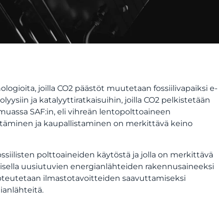
logioita, joilla CO2 päästöt muutetaan fossiilivapaiksi e-
ysiin ja katalyyttiratkaisuihin, joilla CO2 pelkistetään
muassa SAF:in, eli vihreän lentopolttoaineen
ttäminen ja kaupallistaminen on merkittävä keino
siilisten polttoaineiden käytöstä ja jolla on merkittävä
sella uusiutuvien energianlähteiden rakennusaineeksi
 toteutetaan ilmastotavoitteiden saavuttamiseksi
ianlähteitä.