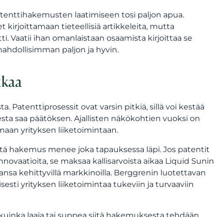
atenttihakemusten laatimiseen tosi paljon apua.
kirjoittamaan tieteellisiä artikkeleita, mutta
. Vaatii ihan omanlaistaan osaamista kirjoittaa se
mahdollisimman paljon ja hyvin.
tkaa
. Patenttiprosessit ovat varsin pitkiä, sillä voi kestää
a saa päätöksen. Ajallisten näkökohtien vuoksi on
maan yrityksen liiketoimintaan.
ttä hakemus menee joka tapauksessa läpi. Jos patentit
innovaatioita, se maksaa kallisarvoista aikaa Liquid Sunin
jaansa kehittyvillä markkinoilla. Berggrenin luotettavan
ti yrityksen liiketoimintaa tukeviin ja turvaaviin
ä kuinka laaja tai suppea siitä hakemuksesta tehdään,