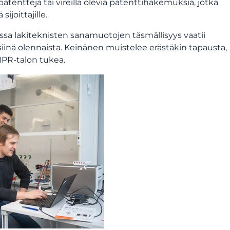
entteja tai vireillä olevia patenttihakemuksia, jotka
ijoittajille.
sa lakiteknisten sanamuotojen täsmällisyys vaatii
inä olennaista. Keinänen muistelee erästäkin tapausta,
IPR-talon tukea.