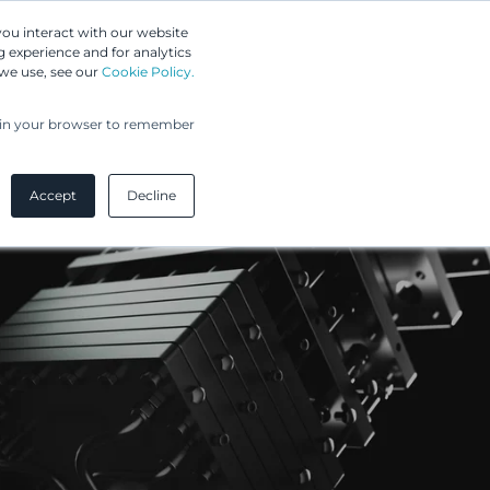
Greip IP Solutions
you interact with our website
 experience and for analytics
 we use, see our
Cookie Policy.
UPC
Asiakkaamme
Ajankohtaista
Yritys
ed in your browser to remember
Accept
Decline