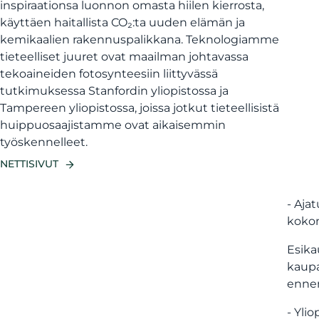
inspiraationsa luonnon omasta hiilen kierrosta,
käyttäen haitallista CO₂:ta uuden elämän ja
kemikaalien rakennuspalikkana. Teknologiamme
tieteelliset juuret ovat maailman johtavassa
tekoaineiden fotosynteesiin liittyvässä
tutkimuksessa Stanfordin yliopistossa ja
Tampereen yliopistossa, joissa jotkut tieteellisistä
huippuosaajistamme ovat aikaisemmin
työskennelleet.
NETTISIVUT
- Aja
kokon
Esika
kaupa
ennen
- Yli