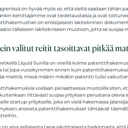
ggrenissä on hyvää myös se, että sieltä saadaan tähän p
nkin kehittäjämme ovat tiedetaustaisia ja ovat tottuneet 
ttihakemushan on ensisijaisesti lakitekninen dokumentti
aatio tällaiseen lakitekniseen muotoon, jotta se suojaa 
ein valitut reitit tasoittavat pitkää ma
 hetkellä Liquid Sunilla on vireillä kolme patenttihakemusta
a tai jopa vuosikymmen ennen kuin patenttihakemuksest
ää miettiä, missä määrin mikäkin patentti tulisi vaikutta
ttihakemuksia voidaan periaatteessa muotoilla siten, e
 kuitenkaan riittävästi suojaa yrityksen perustana olevia 
selle startup-yritykselle, joka on vielä hakemassa jalansi
yksen ansiosta patenttihakemukset tähtäävät täsmällises
tteihin.
e on aina sellaisesta tapauskohtaisesta harkinnasta, ett