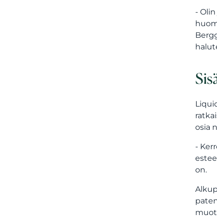
- Oli
huoma
Bergg
halut
Sis
Liqui
ratka
osia 
- Ker
estee
on.
Alkup
paten
muoto