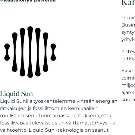
Kah
Liqui
Busin
synty
yrityk
Yhtey
tutki
Yksi 
toimi
miljo
Liquid Sun
ajank
suunn
Liquid Sunilla työskentelemme vihreän energian
ratkaisujen ja fossiilittomien kemikaalien
mullistamisen eturintamassa, ajatuksena, että
fossiilivapaa tulevaisuus on välttämättömyys – ei
vaihtoehto. Liquid Sun -teknologia on saanut