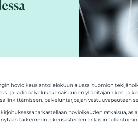
dessa
ngin hovioikeus antoi elokuun alussa
tuomion tekijänoik
tus- ja radiopalvelukokonaisuuden ylläpitäjän rikos- ja 
a linkittämiseen, palveluntarjoajan vastuuvapauteen sek
 kirjoituksessa tarkastellaan hovioikeuden ratkaisua, asian
nytään tarkemmin oikeusasteiden erilaisiin tulkintoihin 