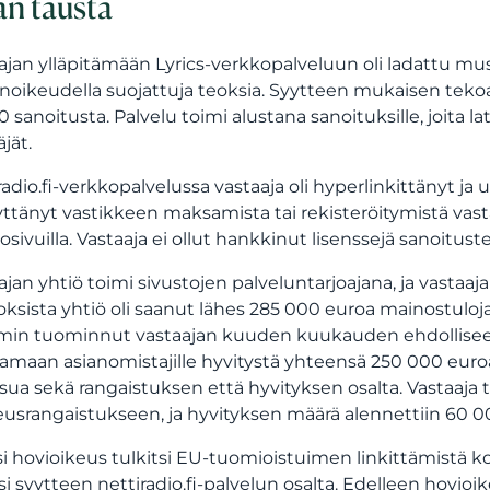
an tausta
ajan ylläpitämään Lyrics-verkkopalveluun oli ladattu musi
änoikeudella suojattuja teoksia. Syytteen mukaisen tekoaja
 sanoitusta. Palvelu toimi alustana sanoituksille, joita lat
jät.
radio.fi-verkkopalvelussa vastaaja oli hyperlinkittänyt ja
yttänyt vastikkeen maksamista tai rekisteröitymistä vast
osivuilla. Vastaaja ei ollut hankkinut lisenssejä sanoitu
jan yhtiö toimi sivustojen palveluntarjoajana, ja vastaaja ol
ksista yhtiö oli saanut lähes 285 000 euroa mainostuloja, j
in tuominnut vastaajan kuuden kuukauden ehdolliseen
maan asianomistajille hyvitystä yhteensä 250 000 euro
isua sekä rangaistuksen että hyvityksen osalta. Vastaaj
usrangaistukseen, ja hyvityksen määrä alennettiin 60 
si hovioikeus tulkitsi EU-tuomioistuimen linkittämistä ko
si syytteen nettiradio.fi-palvelun osalta. Edelleen hovio