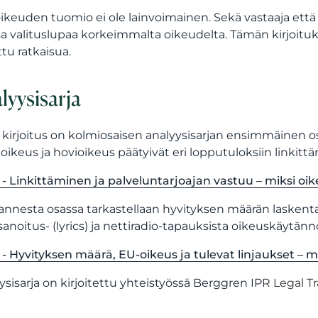
ikeuden tuomio ei ole lainvoimainen. Sekä vastaaja että
sa valituslupaa korkeimmalta oikeudelta. Tämän kirjoituk
tu ratkaisua.
lyysisarja
kirjoitus on kolmiosaisen analyysisarjan ensimmäinen os
äoikeus ja hovioikeus päätyivät eri lopputuloksiin linkitt
 - Linkittäminen ja palveluntarjoajan vastuu – miksi oik
nnesta osassa tarkastellaan hyvityksen määrän laskentaa,
sanoitus- (lyrics) ja nettiradio-tapauksista oikeuskäytä
 - Hyvityksen määrä, EU-oikeus ja tulevat linjaukset – m
ysisarja on kirjoitettu yhteistyössä Berggren IP
R Legal T