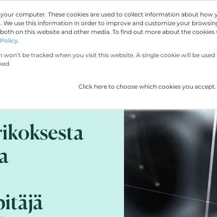
n your computer. These cookies are used to collect information about how 
 We use this information in order to improve and customize your browsing
Asiantuntijamme
Palvelumme
UP & 
 both on this website and other media. To find out more about the cookies
Policy.
on won’t be tracked when you visit this website. A single cookie will be us
ked.
Click here to choose which cookies you accept.
rikoksesta
ja
pitäjä