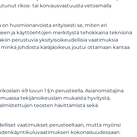
utunut rikos- tai korvausvastuusta vetoamalla
 on huomionarvoista erityisesti se, miten eri
rjeen ja käyttöehtojen merkitystä tehokkaina teknisinä
akiin perustuvia yksityisoikeudellisia vaatimuksia
a, minkä johdosta käräjäoikeus joutui ottamaan kantaa
rikoslain 49 luvun 1 §:n perusteella. Asianomistajina
 muassa tekijänoikeuslain mukaista hyvitystä,
valmistettujen teosten hävittämistä sekä
eudelliset vaatimukset perusteeltaan, mutta myönsi
keudenkäyntikuluvaatimuksen kokonaisuudessaan.