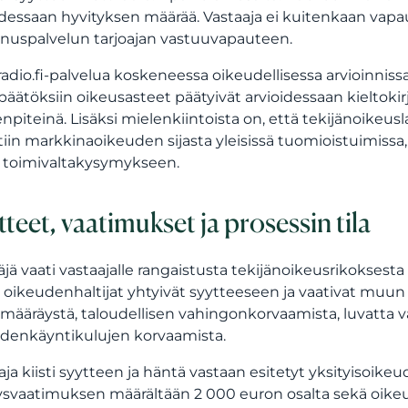
idessaan hyvityksen määrää. Vastaaja ei kuitenkaan vapa
nnuspalvelun tarjoajan vastuuvapauteen.
radio.fi-palvelua koskeneessa oikeudellisessa arvioinnissa
päätöksiin oikeusasteet päätyivät arvioidessaan kieltoki
npiteinä. Lisäksi mielenkiintoista on, että tekijänoikeusl
itiin markkinaoikeuden sijasta yleisissä tuomioistuimiss
 toimivaltakysymykseen.
tteet, vaatimukset ja prosessin tila
äjä vaati vastaajalle rangaistusta tekijänoikeusrikoksesta 
t oikeudenhaltijat yhtyivät syytteeseen ja vaativat muun
omääräystä, taloudellisen vahingonkorvaamista, luvatta 
denkäyntikulujen korvaamista.
aja kiisti syytteen ja häntä vastaan esitetyt yksityisoik
ysvaatimuksen määrältään 2 000 euron osalta sekä oi