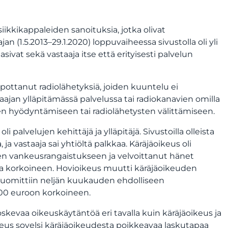
ikkikappaleiden sanoituksia, jotka olivat
n (1.5.2013–29.1.2020) loppuvaiheessa sivustolla oli yli
asivat sekä vastaaja itse että erityisesti palvelun
 upottanut radiolähetyksiä, joiden kuuntelu ei
aajan ylläpitämässä palvelussa tai radiokanavien omilla
sten hyödyntämiseen tai radiolähetysten välittämiseen.
i palvelujen kehittäjä ja ylläpitäjä. Sivustoilla olleista
a vastaaja sai yhtiöltä palkkaa. Käräjäoikeus oli
 vankeusrangaistukseen ja velvoittanut hänet
a korkoineen. Hovioikeus muutti käräjäoikeuden
a tuomittiin neljän kuukauden ehdolliseen
000 euroon korkoineen.
skevaa oikeuskäytäntöä eri tavalla kuin käräjäoikeus ja
ikeus sovelsi käräjäoikeudesta poikkeavaa laskutapaa