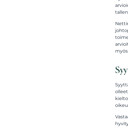
arvio
talle
Netti
johto
toime
arvio
myös
Syy
Syytt
ollee
kielt
oikeu
Vasta
hyvit