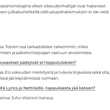
 asianomistajina olleet oikeudenhaltijat ovat hakeneet
sen julkaisuhetkellä valituslupahakemuksiin ei ole vielä
a. Toinen osa tarkastelelee tarkemmin, miksi
ämisen ja palveluntarjoajan vastuun arvioinnissa.
eusasteet päätyivät eri lopputuloksiin?
 EU-oikeuden merkitystä ja tulevia linjauksia sekä sitä,
nnössä jää käytännössä voimaan.
itä Lyrics ja Nettiradio -tapauksesta jää käteen?
rainee Juho Wainion kanssa.