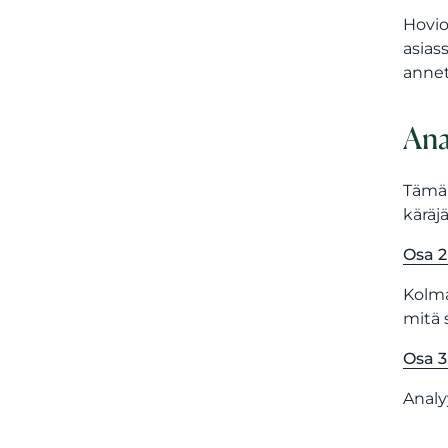
Hovio
asias
annet
Ana
Tämä 
käräj
Osa 2
Kolma
mitä 
Osa 3
Analy