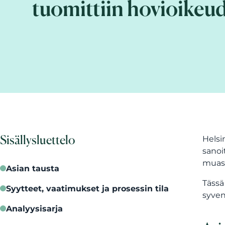
tuomittiin hovioikeu
Sisällysluettelo
Helsi
sanoi
muass
Asian tausta
Tässä
Syytteet, vaatimukset ja prosessin tila
syven
Analyysisarja