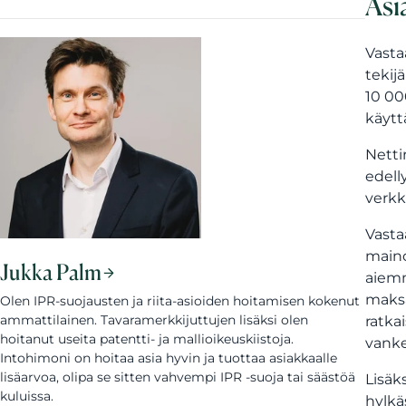
Asi
Vasta
tekij
10 000
käyttä
Netti
edell
verkk
Vastaa
maino
Jukka Palm
aiemm
maksa
Olen IPR-suojausten ja riita-asioiden hoitamisen kokenut
ammattilainen. Tavaramerkkijuttujen lisäksi olen
ratka
hoitanut useita patentti- ja mallioikeuskiistoja.
vanke
Intohimoni on hoitaa asia hyvin ja tuottaa asiakkaalle
lisäarvoa, olipa se sitten vahvempi IPR -suoja tai säästöä
Lisäk
kuluissa.
hylkä