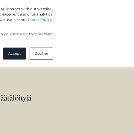
Greip IP Solutions
you interact with our website
 experience and for analytics
 we use, see our
Cookie Policy.
UPC
Asiakkaamme
Ajankohtaista
Yritys
ed in your browser to remember
Accept
Decline
ätälöityjä