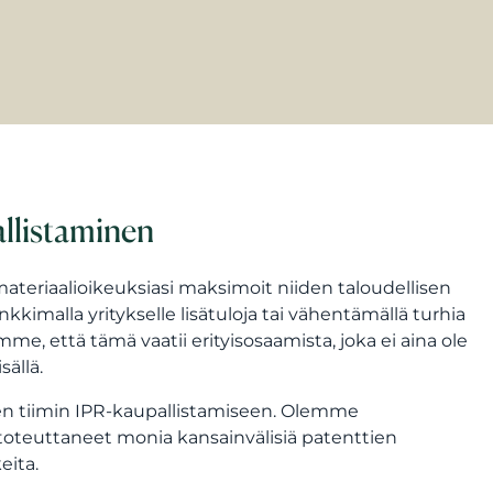
allistaminen
ateriaalioikeuksiasi maksimoit niiden taloudellisen
nkkimalla yritykselle lisätuloja tai vähentämällä turhia
me, että tämä vaatii erityisosaamista, joka ei aina ole
sällä.
 tiimin IPR-kaupallistamiseen. Olemme
oteuttaneet monia kansainvälisiä patenttien
eita.