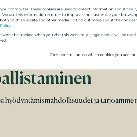
n your computer. These cookies are used to collect information about how 
 We use this information in order to improve and customize your browsing
 both on this website and other media. To find out more about the cookies
Asiantuntijamme
Palvelumme
UP & 
Policy.
on won’t be tracked when you visit this website. A single cookie will be us
ked.
Click here to choose which cookies you accept.
pallistaminen
 hyödyntämismahdollisuudet ja tarjoamme rä