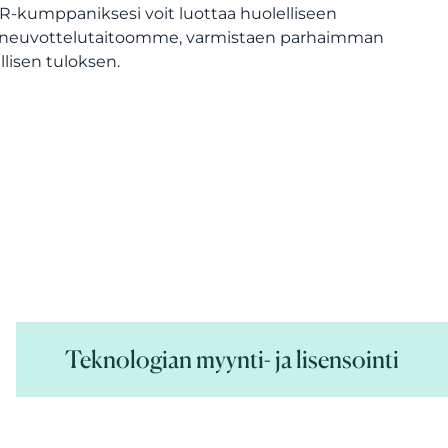
PR-kumppaniksesi voit luottaa huolelliseen
 neuvottelutaitoomme, varmistaen parhaimman
lisen tuloksen.
Teknologian myynti- ja lisensointi