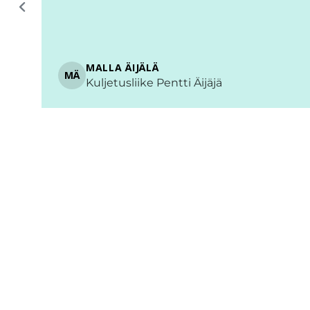
SHOW MORE
MATTI AUTIONIEMI
Rovaniemi • Aurora Powertrains • Co-
M
Founder, CTO
Page
2
of
3