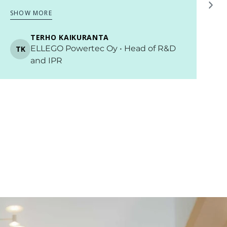
SHOW MORE
S
TERHO KAIKURANTA
Halikko • ELLEGO Powertec Oy • Head
TK
of R&D and IPR