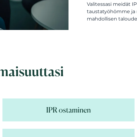
Valitessasi meidät I
taustatyöhömme ja
mahdollisen taloudel
maisuuttasi
IPR ostaminen