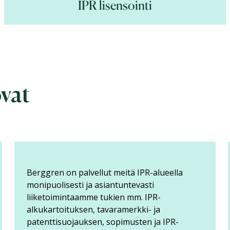
IPR lisensointi
vat
VEO on ollut erittäin tyytyväinen tapaan, jolla
Berggren on vienyt asioita eteenpäin ja
voinut luottaa siihen, että kaikki oleelliset
asiat tulevat käsiteltyä ja otettua huomioon.
Suosittelemme vah...