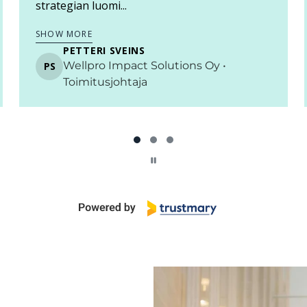
SHOW MORE
PETRI MÄKINEN
PM
Vaasa • VEO Group • CFO