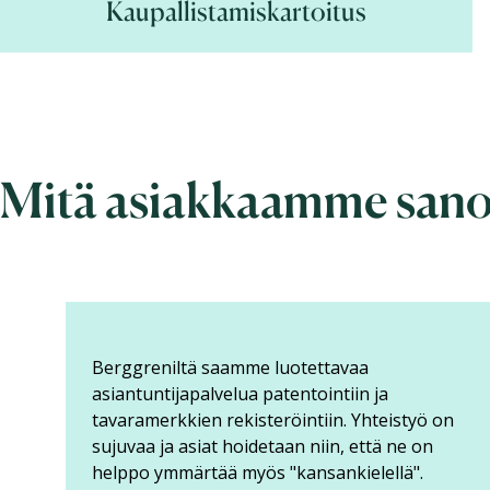
Kaupallistamiskartoitus
Mitä asiakkaamme sano
Berggren on palvellut meitä IPR-alueella
tukien monipuolisesti liiketoimintaamme mm.
tarjoamalla IP & Consulting -tyyppistä
palvelua kuten IPR-koulutusta, IPR-
suunnitelman, keksintöjen tunnistusta,...