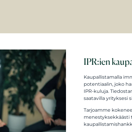
IPR:ien kaup
Kaupallistamalla imm
potentiaalin, joko ha
IPR-kuluja. Tiedostam
saatavilla yrityksesi si
Tarjoamme kokeneen
menestyksekkäästi t
kaupallistamishankk