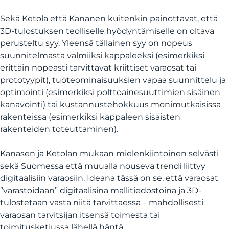
Sekä Ketola että Kananen kuitenkin painottavat, että
3D-tulostuksen teolliselle hyödyntämiselle on oltava
perusteltu syy. Yleensä tällainen syy on nopeus
suunnitelmasta valmiiksi kappaleeksi (esimerkiksi
erittäin nopeasti tarvittavat kriittiset varaosat tai
prototyypit), tuoteominaisuuksien vapaa suunnittelu ja
optimointi (esimerkiksi polttoainesuuttimien sisäinen
kanavointi) tai kustannustehokkuus monimutkaisissa
rakenteissa (esimerkiksi kappaleen sisäisten
rakenteiden toteuttaminen).
Kanasen ja Ketolan mukaan mielenkiintoinen selvästi
sekä Suomessa että muualla nouseva trendi liittyy
digitaalisiin varaosiin. Ideana tässä on se, että varaosat
”varastoidaan” digitaalisina mallitiedostoina ja 3D-
tulostetaan vasta niitä tarvittaessa – mahdollisesti
varaosan tarvitsijan itsensä toimesta tai
toimitusketjussa lähellä häntä.