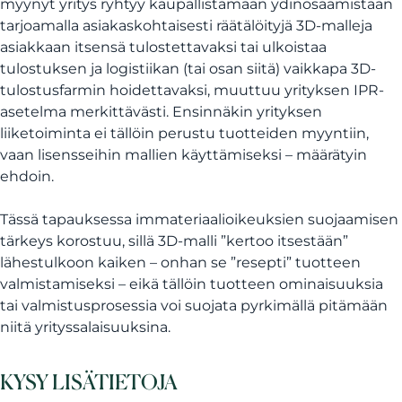
myynyt yritys ryhtyy kaupallistamaan ydinosaamistaan
tarjoamalla asiakaskohtaisesti räätälöityjä 3D-malleja
asiakkaan itsensä tulostettavaksi tai ulkoistaa
tulostuksen ja logistiikan (tai osan siitä) vaikkapa 3D-
tulostusfarmin hoidettavaksi, muuttuu yrityksen IPR-
asetelma merkittävästi. Ensinnäkin yrityksen
liiketoiminta ei tällöin perustu tuotteiden myyntiin,
vaan lisensseihin mallien käyttämiseksi – määrätyin
ehdoin.
Tässä tapauksessa immateriaalioikeuksien suojaamisen
tärkeys korostuu, sillä 3D-malli ”kertoo itsestään”
lähestulkoon kaiken – onhan se ”resepti” tuotteen
valmistamiseksi – eikä tällöin tuotteen ominaisuuksia
tai valmistusprosessia voi suojata pyrkimällä pitämään
niitä yrityssalaisuuksina.
KYSY LISÄTIETOJA