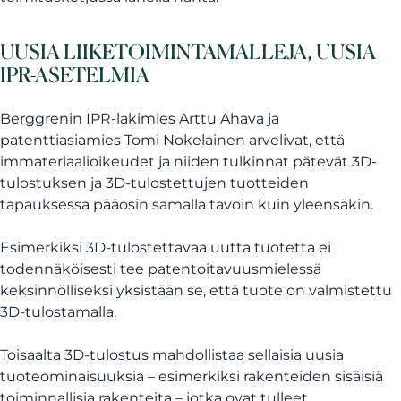
UUSIA LIIKETOIMINTAMALLEJA, UUSIA
IPR-ASETELMIA
Berggrenin IPR-lakimies Arttu Ahava ja
patenttiasiamies Tomi Nokelainen arvelivat, että
immateriaalioikeudet ja niiden tulkinnat pätevät 3D-
tulostuksen ja 3D-tulostettujen tuotteiden
tapauksessa pääosin samalla tavoin kuin yleensäkin.
Esimerkiksi 3D-tulostettavaa uutta tuotetta ei
todennäköisesti tee patentoitavuusmielessä
keksinnölliseksi yksistään se, että tuote on valmistettu
3D-tulostamalla.
Toisaalta 3D-tulostus mahdollistaa sellaisia uusia
tuoteominaisuuksia – esimerkiksi rakenteiden sisäisiä
toiminnallisia rakenteita – jotka ovat tulleet