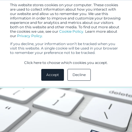
This website stores cookies on your computer. These cookies
are used to collect information about how you interact with
our website and allow us to remember you. We use this
information in order to improve and customize your browsing
experience and for analytics and metrics about our visitors
both on this website and other media. To find out more about
the cookies we use, see our
Cookie Policy.
Learn more about
our
Privacy Policy.
BLOGI
If you decline, your information won’t be tracked when you
11.12.2018
visit this website. A single cookie will be used in your browser
to remember your preference not to be tracked.
3D-tulostuksen trendit ja
Click here to choose which cookies you accept.
immateriaalioikeudet
Accept
Decline