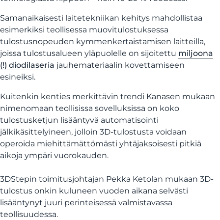
Samanaikaisesti laitetekniikan kehitys mahdollistaa
esimerkiksi teollisessa muovitulostuksessa
tulostusnopeuden kymmenkertaistamisen laitteilla,
joissa tulostusalueen yläpuolelle on sijoitettu
miljoona
(!) diodilaseria
jauhemateriaalin kovettamiseen
esineiksi.
Kuitenkin kenties merkittävin trendi Kanasen mukaan
nimenomaan teollisissa sovelluksissa on koko
tulostusketjun lisääntyvä automatisointi
jälkikäsittelyineen, jolloin 3D-tulostusta voidaan
operoida miehittämättömästi yhtäjaksoisesti pitkiä
aikoja ympäri vuorokauden.
3DStepin toimitusjohtajan Pekka Ketolan mukaan 3D-
tulostus onkin kuluneen vuoden aikana selvästi
lisääntynyt juuri perinteisessä valmistavassa
teollisuudessa.