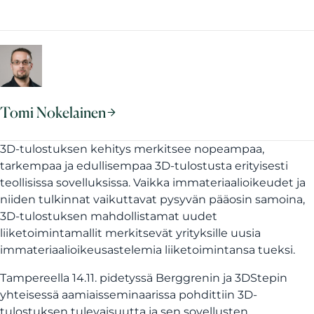
Tomi Nokelainen
3D-tulostuksen kehitys merkitsee nopeampaa,
tarkempaa ja edullisempaa 3D-tulostusta erityisesti
teollisissa sovelluksissa. Vaikka immateriaalioikeudet ja
niiden tulkinnat vaikuttavat pysyvän pääosin samoina,
3D-tulostuksen mahdollistamat uudet
liiketoimintamallit merkitsevät yrityksille uusia
immateriaalioikeusastelemia liiketoimintansa tueksi.
Tampereella 14.11. pidetyssä Berggrenin ja 3DStepin
yhteisessä aamiaisseminaarissa pohdittiin 3D-
tulostuksen tulevaisuutta ja sen sovellusten