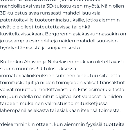
mahdolliseksi vasta 3D-tulostuksen myötä. Näin ollen
3D-tulostus avaa runsaasti mahdollisuuksia
patentoitaville tuoteominaisuuksille, jotka aiemmin
eivät ole olleet toteutettavissa tai ehkä
kuviteltavissakaan. Berggrenin asiakaskunnassakin on
jo useampia esimerkkejä näiden mahdollisuuksien
hyödyntämisestä ja suojaamisesta.
Kuitenkin Ahavan ja Nokelaisen mukaan oletettavasti
suurin muutos 3D-tulostuksessa
immateriaalioikeuksien suhteen aiheutuu siitä, että
toimitusketjut ja niiden toimijoiden väliset transaktiot
voivat muuttua merkittävästikin. Eräs esimerkki tästä
on juuri edellä mainitut digitaaliset varaosat ja niiden
tarpeen mukainen valmistus toimitusketjussa
lähempänä asiakasta tai asiakkaan itsensä toimesta.
Yleisemminkin ottaen, kun aiemmin fyysisiä tuotteita