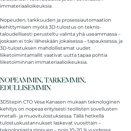
immateriaalioikeuksia.
Nopeuden, tarkkuuden ja prosessiautomaation
kehittymisen myötä 3D-tulostus on teknis-
taloudellisesti perusteltu valinta yhä useammassa –
joskaan ei toki läheskään jokaisessa – tapauksessa, ja
3D-tulostuksen mahdollistamat uudet
liiketoimintamallit vaativat uutta tapaa pohtia
liiketoiminnan immateriaalioikeuksia.
NOPEAMMIN, TARKEMMIN,
EDULLISEMMIN
3DStepin CTO Vesa Kanasen mukaan teknologinen
kehitys on nopeaa erityisesti teollisten sovellusten
metalli- ja muovitulostuksessa. Tällä hetkellä
tulostuskustannukset laskevat vuosittain –
teknologiasta riippuen – noin 10-20 % vuodessa.