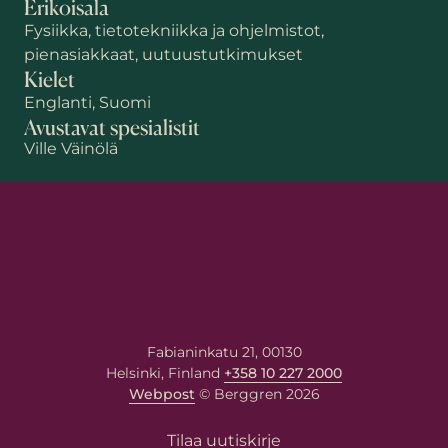
Erikoisala
Fysiikka, tietotekniikka ja ohjelmistot,
pienasiakkaat, uutuustutkimukset
Kielet
Englanti, Suomi
Avustavat spesialistit
Ville Väinölä
Etunimi
Sukunimi
Sähköposti
*
Fabianinkatu 21, 00130
Helsinki, Finland
+358 10 227 2000
Webpost
© Berggren 2026
Viestisi asiantuntijalle
Tilaa uutiskirje
Kirjoita viestisi alla olevaan