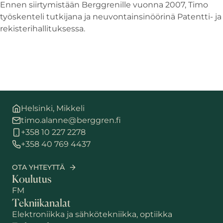
Ennen siirtymistään Berggrenille vuonna 2007, Timo
työskenteli tutkijana ja neuvontainsinöörinä Patentti- ja
rekisterihallituksessa.
Helsinki, Mikkeli
timo.alanne@berggren.fi
+358 10 227 2278
+358 40 769 4437
OTA YHTEYTTÄ
Koulutus
FM
Tekniikanalat
Elektroniikka ja sähkötekniikka, optiikka