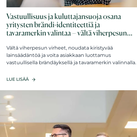
Vastuullisuus ja kuluttajansuoja osana
yritysten brändi-identiteettiä ja
tavaramerkin valintaa – vältä viherpesun
virheet ja voita asiakkaan luottamus
Vältä viherpesun virheet, noudata kiristyvää
lainsäädäntöä ja voita asiakkaan luottamus
vastuullisella brändäyksellä ja tavaramerkin valinnalla.
LUE LISÄÄ