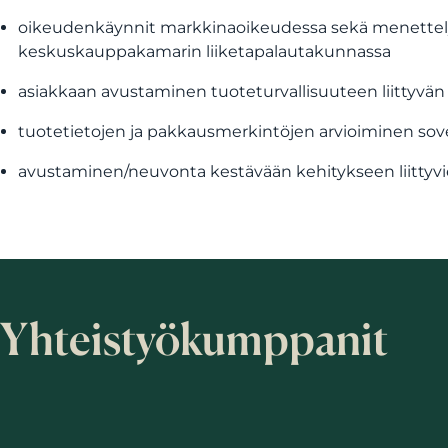
oikeudenkäynnit markkinaoikeudessa sekä menettely
keskuskauppakamarin liiketapalautakunnassa
asiakkaan avustaminen tuoteturvallisuuteen liittyvän
tuotetietojen ja pakkausmerkintöjen arvioiminen so
avustaminen/neuvonta kestävään kehitykseen liittyvie
Yhteistyökumppanit