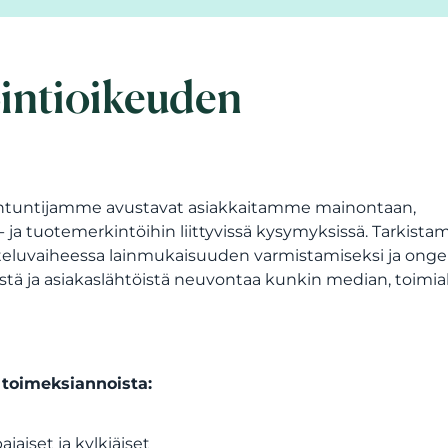
intioikeuden
antuntijamme avustavat asiakkaitamme mainontaan,
 ja tuotemerkintöihin liittyvissä kysymyksissä. Tarkist
tteluvaiheessa lainmukaisuuden varmistamiseksi ja ong
tä ja asiakaslähtöistä neuvontaa kunkin median, toimial
 toimeksiannoista:
aiset ja kylkiäiset