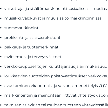
vaikuttaja- ja sisältömarkkinointi sosiaalisessa medias
musiikki, valokuvat ja muu sisältö markkinoinnissa
suoramarkkinointi
profilointi- ja asiakasrekisterit
pakkaus- ja tuotemerkinnät
ravitsemus- ja terveysväitteet
verkkokauppaehtojen kuluttajansuojalainmukaisuude
loukkaavien tuotteiden poistovaatimukset verkkokaup
avustaminen viranomais- ja valvontamenettelyissä (Valv
markkinointiin ja mainontaan liittyvät yhteistyö-, sp
teknisen asiakirjan tai muiden tuotteen yhteydessä i