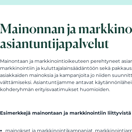
Mainonnan ja markkino
asiantuntijapalvelut
Mainontaan ja markkinointioikeuteen perehtyneet asi
markkinointiin ja kuluttajalainsäädäntöön sekä pakkaus-
asiakkaiden mainoksia ja kampanjoita jo niiden suunni
välttämiseksi. Asiantuntijamme antavat käytännönläheis
kohderyhmän erityisvaatimukset huomioiden.
Esimerkkejä mainontaan ja markkinointiin liittyvistä
mainokset ja markkinointikampanjat, markkinointiarpaj