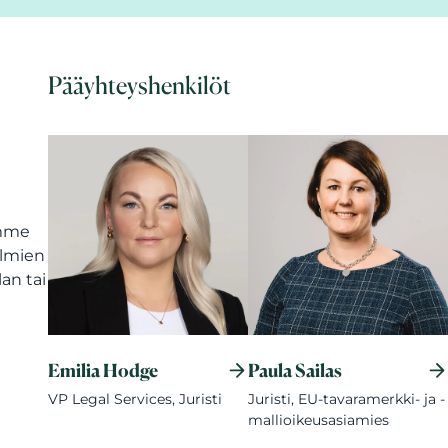
Pääyhteyshenkilöt
amme
elmien
an tai
Emilia Hodge
Paula Sailas
VP Legal Services, Juristi
Juristi, EU-tavaramerkki- ja -
mallioikeusasiamies