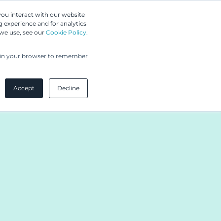
Greip IP Solutions
you interact with our website
 experience and for analytics
 we use, see our
Cookie Policy.
UPC
Asiakkaamme
Ajankohtaista
Yritys
ed in your browser to remember
Accept
Decline