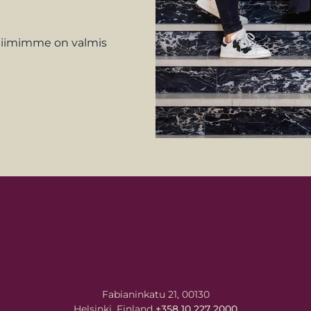
, tiimimme on valmis
Fabianinkatu 21, 00130
Helsinki, Finland
+358 10 227 2000