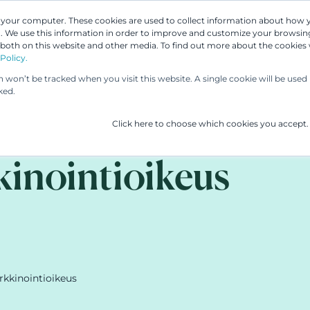
n your computer. These cookies are used to collect information about how 
 We use this information in order to improve and customize your browsing
 both on this website and other media. To find out more about the cookies
Asiantuntijamme
Palvelumme
UP & 
Policy.
on won’t be tracked when you visit this website. A single cookie will be us
ked.
Click here to choose which cookies you accept.
kinointioikeus
kkinointioikeus