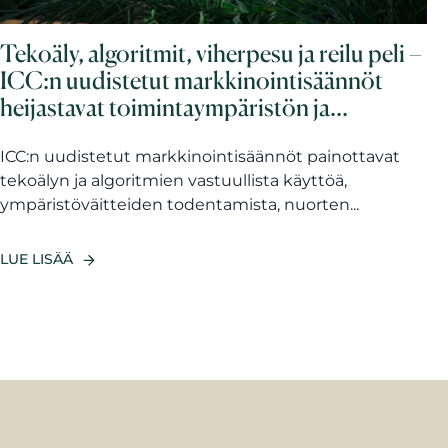
Tekoäly, algoritmit, viherpesu ja reilu peli –
ICC:n uudistetut markkinointisäännöt
heijastavat toimintaympäristön ja
yhteiskunnan muutoksia
ICC:n uudistetut markkinointisäännöt painottavat
tekoälyn ja algoritmien vastuullista käyttöä,
ympäristöväitteiden todentamista, nuorten...
LUE LISÄÄ