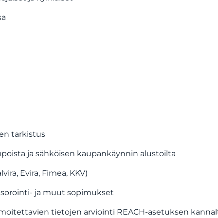
sa
n tarkistus
oista ja sähköisen kaupankäynnin alustoilta
ira, Evira, Fimea, KKV)
onsorointi- ja muut sopimukset
lmoitettavien tietojen arviointi REACH-asetuksen kannal