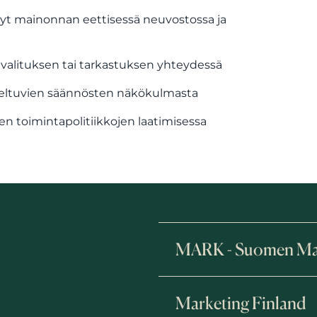
t mainonnan eettisessä neuvostossa ja
 valituksen tai tarkastuksen yhteydessä
veltuvien säännösten näkökulmasta
n toimintapolitiikkojen laatimisessa
MARK - Suomen Mark
Marketing Finland