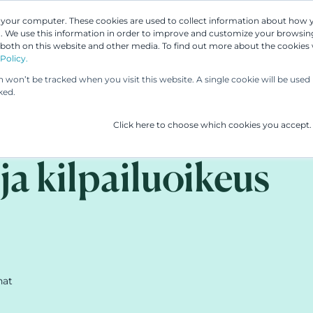
n your computer. These cookies are used to collect information about how 
 We use this information in order to improve and customize your browsing
 both on this website and other media. To find out more about the cookies
Asiantuntijamme
Palvelumme
UP & 
Policy.
on won’t be tracked when you visit this website. A single cookie will be us
ked.
Click here to choose which cookies you accept.
ja kilpailuoikeus
nat