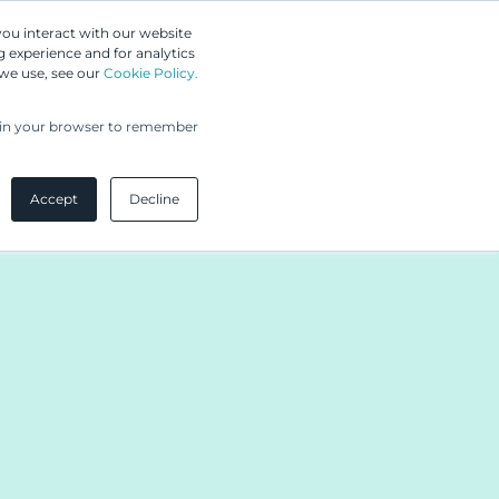
Greip IP Solutions
you interact with our website
 experience and for analytics
 we use, see our
Cookie Policy.
UPC
Asiakkaamme
Ajankohtaista
Yritys
ed in your browser to remember
Accept
Decline