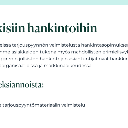
kisiin hankintoihin
eissa tarjouspyynnön valmistelusta hankintasopimukse
lemme asiakkaiden tukena myös mahdollisten erimielisyy
erggrenin julkisten hankintojen asiantuntijat ovat hankki
organisaatioissa ja markkinaoikeudessa.
eksiannoista:
a tarjouspyyntömateriaalin valmistelu