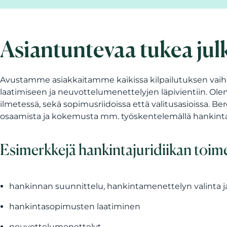
Asiantuntevaa tukea jul
Avustamme asiakkaitamme kaikissa kilpailutuksen vaih
laatimiseen ja neuvottelumenettelyjen läpivientiin. O
ilmetessä, sekä sopimusriidoissa että valitusasioissa. B
osaamista ja kokemusta mm. työskentelemällä hankinta
Esimerkkejä hankintajuridiikan toim
hankinnan suunnittelu, hankintamenettelyn valinta j
hankintasopimusten laatiminen
neuvottelumenettelyt