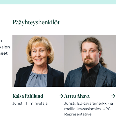
Pääyhteyshenkilöt
n
ksien
neet
Kaisa Fahllund
Arttu Ahava
Juristi, Tiiminvetäjä
Juristi, EU-tavaramerkki- ja
mallioikeusasiamies, UPC
Representative