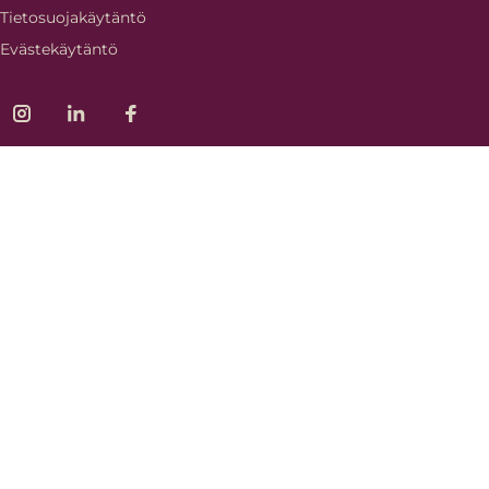
Tietosuojakäytäntö
Evästekäytäntö