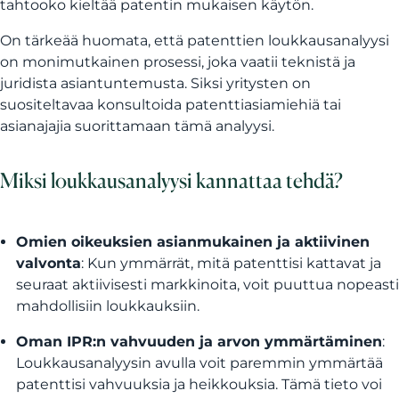
tahtooko kieltää patentin mukaisen käytön.
On tärkeää huomata, että patenttien loukkausanalyysi
on monimutkainen prosessi, joka vaatii teknistä ja
juridista asiantuntemusta. Siksi yritysten on
suositeltavaa konsultoida patenttiasiamiehiä tai
asianajajia suorittamaan tämä analyysi.
Miksi loukkausanalyysi kannattaa tehdä?
Omien oikeuksien asianmukainen ja aktiivinen
valvonta
: Kun ymmärrät, mitä patenttisi kattavat ja
seuraat aktiivisesti markkinoita, voit puuttua nopeasti
mahdollisiin loukkauksiin.
Oman IPR:n vahvuuden ja arvon ymmärtäminen
:
Loukkausanalyysin avulla voit paremmin ymmärtää
patenttisi vahvuuksia ja heikkouksia. Tämä tieto voi