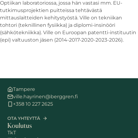
Optiikan laboratoriossa, jossa hän vastasi mm. EU-
tutkimusprojektien puitteissa tehtävästä
mittauslaitteiden kehitystyöstä. Ville on tekniikan
tohtori (teknillinen fysiikka) ja diplomi-insinööri
(sähkötekniikka). Ville on Euroopan patentti-instituutin
(epi) valtuuston jäsen (2014-2017-2020-2023-2026).
Tampere
ville.hayrinen@berggren.fi
+358 10 227 2625
OTA YHTEYTTÄ
Koulutus
TkT