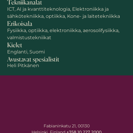
Tekniikanalat
ICT, AI ja kvanttiteknologia, Elektroniikka ja
sähkötekniikka, optiikka, Kone- ja laitetekniikka
Erikoisala
Fysiikka, optiikka, elektroniikka, aerosolifysiikka,
valmistustekniikat
Kielet
Englanti, Suomi
Avustavat spesialistit
Etunimi
Heli Pitkänen
Sukunimi
Sähköposti
*
Fabianinkatu 21, 00130
Helsinki, Finland
+358 10 227 2000