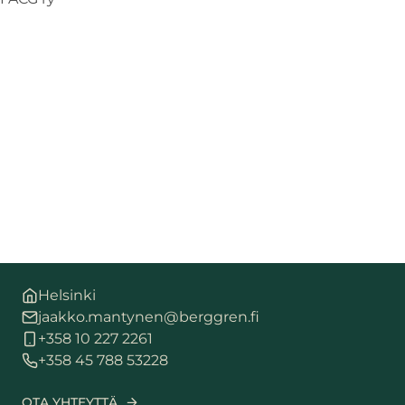
Helsinki
jaakko.mantynen@berggren.fi
+358 10 227 2261
+358 45 788 53228
OTA YHTEYTTÄ