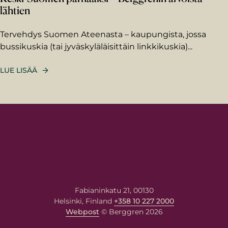
Kirjoita viestisi alla olevaan
lähtien
kenttään. Asiantuntija vastaa
sinulle antamaasi
Tervehdys Suomen Ateenasta – kaupungista, jossa
sähköpostiosoitteeseen.
bussikuskia (tai jyväskyläläisittäin linkkikuskia)...
LUE LISÄÄ
Berggren tarvitsee meille antamiasi
yhteystietoja ottaakseen sinuun yhteyttä
tuotteitammme ja palveluitamme koskevissa
asioissa. Voit perua nämä viestintäasetukset
koska tahansa. Lisätietoa tilauksen
peruuttamisesta, tietosuojakäytännöistä ja
siitä, miten lupaamme suojella yksityisyyttäsi,
saat
tietosuojakäytännöstä
.
Fabianinkatu 21, 00130
Helsinki, Finland
+358 10 227 2000
Webpost
© Berggren 2026