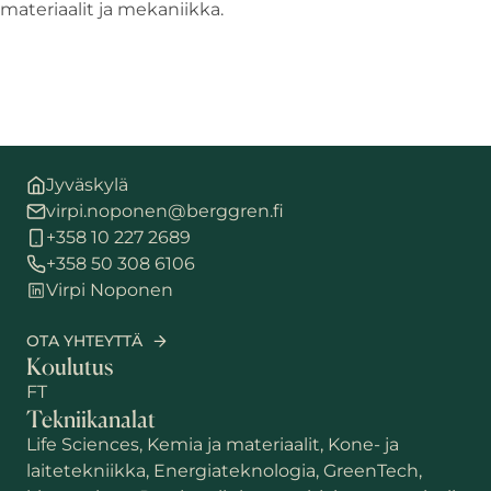
materiaalit ja mekaniikka.
Jyväskylä
virpi.noponen@berggren.fi
+358 10 227 2689
+358 50 308 6106
Virpi Noponen
OTA YHTEYTTÄ
Koulutus
FT
Tekniikanalat
Life Sciences, Kemia ja materiaalit, Kone- ja
laitetekniikka, Energiateknologia, GreenTech,