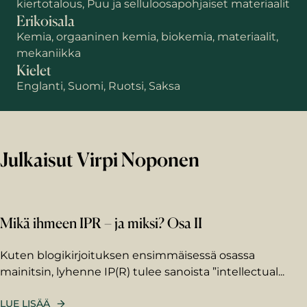
kiertotalous, Puu ja selluloosapohjaiset materiaalit
Erikoisala
Kemia, orgaaninen kemia, biokemia, materiaalit,
mekaniikka
Kielet
Englanti, Suomi, Ruotsi, Saksa
Julkaisut Virpi Noponen
Mikä ihmeen IPR – ja miksi? Osa II
Kuten blogikirjoituksen ensimmäisessä osassa
mainitsin, lyhenne IP(R) tulee sanoista ”intellectual...
LUE LISÄÄ