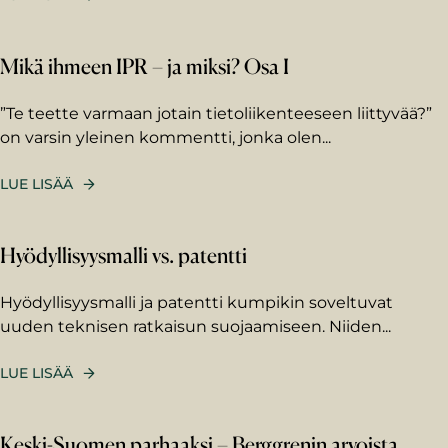
Mikä ihmeen IPR – ja miksi? Osa I
”Te teette varmaan jotain tietoliikenteeseen liittyvää?”
on varsin yleinen kommentti, jonka olen...
LUE LISÄÄ
Etunimi
Hyödyllisyysmalli vs. patentti
Sukunimi
Hyödyllisyysmalli ja patentti kumpikin soveltuvat
uuden teknisen ratkaisun suojaamiseen. Niiden...
Sähköposti
*
LUE LISÄÄ
Viestisi asiantuntijalle
Keski-Suomen parhaaksi – Berggrenin arvoista