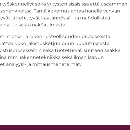
on työskennellyt sekä yritysten sisäisissä että useamman
hityshankkeissa. Tämä kokemus antaa hänelle vahvan
yvät ja kehittyvät käytännössä – ja mahdollistaa
a nyt toisesta näkökulmasta.
sesti metsä- ja rakennusteollisuuden prosesseista.
attaa koko jalostusketjun puun kuidutuksesta
alostusprosesseihin sekä tuoteturvallisuuteen saakka.
na mm. rakennetekniikka sekä ilman laadun
set analyysi- ja mittausmenetelmät.