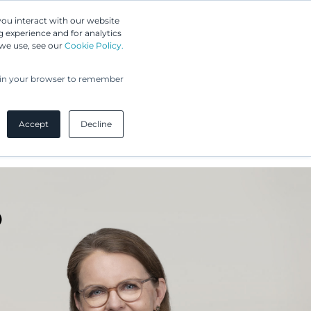
Greip IP Solutions
you interact with our website
 experience and for analytics
 we use, see our
Cookie Policy.
UPC
Asiakkaamme
Ajankohtaista
Yritys
ed in your browser to remember
Accept
Decline
o