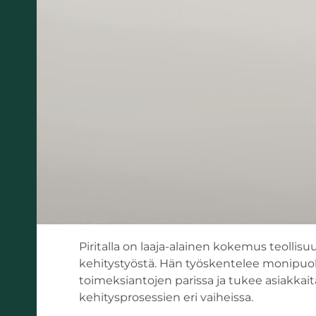
Piritalla on laaja-alainen kokemus teollisuu
kehitystyöstä. Hän työskentelee monipuolis
toimeksiantojen parissa ja tukee asiakkai
kehitysprosessien eri vaiheissa.