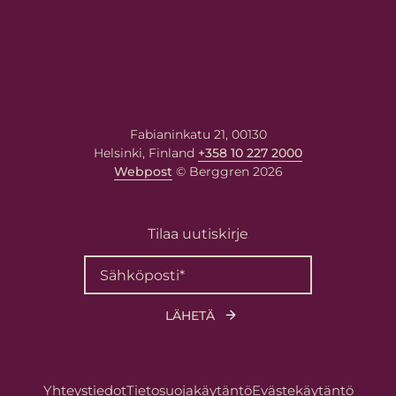
i
Fabianinkatu 21, 00130
imi
Helsinki, Finland
+358 10 227 2000
Webpost
© Berggren 2026
osti
*
Tilaa uutiskirje
i asiantuntijalle
a viestisi alla olevaan kenttään. Asiantuntija vastaa sinull
asi sähköpostiosoitteeseen.
Yhteystiedot
Tietosuojakäytäntö
Evästekäytäntö