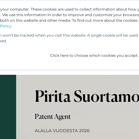
n your computer. These cookies are used to collect information about how 
 We use this information in order to improve and customize your browsing
 both on this website and other media. To find out more about the cookies
Asiantuntijamme
Palvelumme
UP & 
Policy.
on won’t be tracked when you visit this website. A single cookie will be us
ked.
Click here to choose which cookies you accept.
Pirita Suortam
Patent Agent
ALALLA VUODESTA 2026