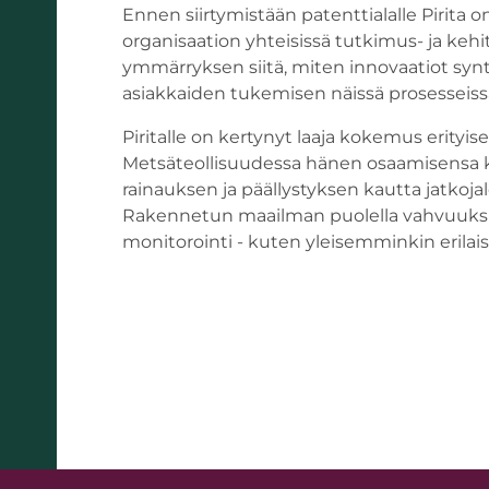
Ennen siirtymistään patenttialalle Pirita 
organisaation yhteisissä tutkimus- ja ke
ymmärryksen siitä, miten innovaatiot synt
asiakkaiden tukemisen näissä prosesseiss
Piritalle on kertynyt laaja kokemus erityi
Metsäteollisuudessa hänen osaamisensa k
rainauksen ja päällystyksen kautta jatkoj
Rakennetun maailman puolella vahvuuksi
monitorointi - kuten yleisemminkin erilai