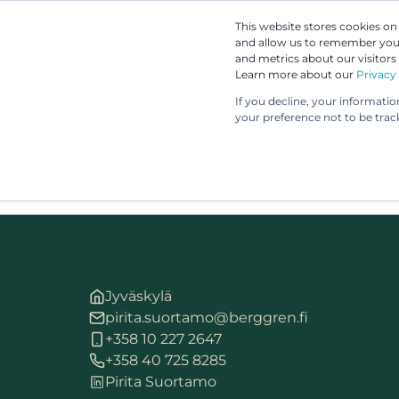
This website stores cookies o
and allow us to remember you.
and metrics about our visitors
Learn more about our
Privacy 
If you decline, your informati
your preference not to be trac
Jyväskylä
pirita.suortamo@berggren.fi
+358 10 227 2647
+358 40 725 8285
Pirita Suortamo