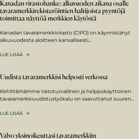
Kanadan virastohanke: alkuvuoden aikana osalle
tavaramerkkirekisteröintien haltijoista pyyntöjä
toimittaa näyttöä merkkien käytöstä
Kanadan tavaramerkkivirasto (CIPO) on käynnistänyt
alkuvuodesta aloitteen kansallisesti...
LUE LISÄÄ
Uudista tavaramerkkisi helposti verkossa
Kehittämämme tietoturvallinen ja helppokäyttöinen
tavaramerkkiuudistustyökalu on saavuttanut suuren...
LUE LISÄÄ
Etunimi
Valvo yksinoikeuttasi tavaramerkkiin