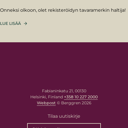
Sukunimi
Onneksi olkoon, olet rekisteröidyn tavaramerkin haltija!
LUE LISÄÄ
Sähköposti
*
Viestisi asiantuntijalle
Kirjoita viestisi alla olevaan
kenttään. Asiantuntija vastaa
sinulle antamaasi
sähköpostiosoitteeseen.
Fabianinkatu 21, 00130
Helsinki, Finland
+358 10 227 2000
Webpost
© Berggren 2026
Tilaa uutiskirje
Berggren tarvitsee meille antamiasi
yhteystietoja ottaakseen sinuun yhteyttä