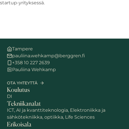
startup-yrityksessä.
Tampere
pauliina.wehkamp@berggren.fi
+358 10 227 2639
Pauliina Wehkamp
OTA YHTEYTTÄ
Koulutus
DI
Tekniikanalat
ICT, AI ja kvanttiteknologia, Elektroniikka ja
sähkötekniikka, optiikka, Life Sciences
Erikoisala