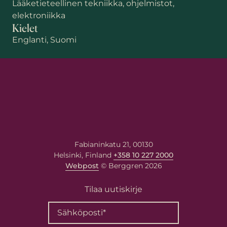
Lääketieteellinen tekniikka, ohjelmistot,
elektroniikka
Kielet
Englanti, Suomi
Etunimi
Sukunimi
Fabianinkatu 21, 00130
Sähköposti
*
Helsinki, Finland
+358 10 227 2000
Webpost
© Berggren 2026
Tilaa uutiskirje
Viestisi asiantuntijalle
Kirjoita viestisi alla olevaan
kenttään. Asiantuntija vastaa