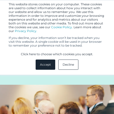
This website stores cookies on your computer. These cookies
are used to collect information about how you interact with
our website and allow us to remember you. We use this
information in order to improve and customize your browsing
experience and for analytics and metrics about our visitors
both on this website and other media. To find out more about
the cookies we use, see our
Cookie Policy.
Learn more about
our
Privacy Policy.
BLOGI
If you decline, your information won’t be tracked when you
21.11.2024
visit this website. A single cookie will be used in your browser
to remember your preference not to be tracked.
Berggren ja Heikki Sipilä – 50
Click here to choose which cookies you accept.
vuotta innovaation ja yhteistyön
Accept
Decline
tiellä