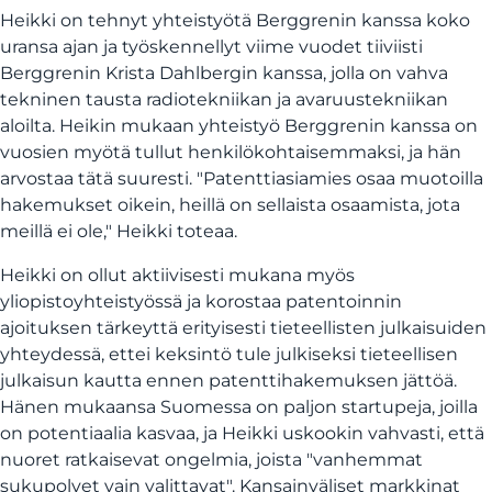
Heikki on tehnyt yhteistyötä Berggrenin kanssa koko
uransa ajan ja työskennellyt viime vuodet tiiviisti
Berggrenin Krista Dahlbergin kanssa, jolla on vahva
tekninen tausta radiotekniikan ja avaruustekniikan
aloilta. Heikin mukaan yhteistyö Berggrenin kanssa on
vuosien myötä tullut henkilökohtaisemmaksi, ja hän
arvostaa tätä suuresti. "Patenttiasiamies osaa muotoilla
hakemukset oikein, heillä on sellaista osaamista, jota
meillä ei ole," Heikki toteaa.
Heikki on ollut aktiivisesti mukana myös
yliopistoyhteistyössä ja korostaa patentoinnin
ajoituksen tärkeyttä erityisesti tieteellisten julkaisuiden
yhteydessä, ettei keksintö tule julkiseksi tieteellisen
julkaisun kautta ennen patenttihakemuksen jättöä.
Hänen mukaansa Suomessa on paljon startupeja, joilla
on potentiaalia kasvaa, ja Heikki uskookin vahvasti, että
nuoret ratkaisevat ongelmia, joista "vanhemmat
sukupolvet vain valittavat". Kansainväliset markkinat