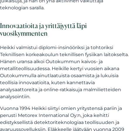
julkaisuja, ja hän on yhä aktiivinen vaikuttaja
teknologian saralla.
Innovaatioita ja yrittäjyyttä läpi
vuosikymmenten
Heikki valmistui diplomi-insinööriksi ja tohtoriksi
Teknillisen korkeakoulun teknillisen fysiikan laitokselta.
Hänen uransa alkoi Outokummun kaivos- ja
metalliteollisuudessa. Heikille kertyi vuosien aikana
Outokummulla ainutlaatuista osaamista ja lukuisia
teollisia innovaatioita, kuten kannettavia
analysaattoreita ja online-ratkaisuja malmilietteiden
analysointiin.
Vuonna 1994 Heikki siirtyi omien yritystensä pariin ja
perusti Metorex International Oy:n, joka kehitti
edistyksellistä detektoriteknologiaa teollisuuden ja
avaruussovelluksiin. Eläkkeelle jäätyään vuonna 2009