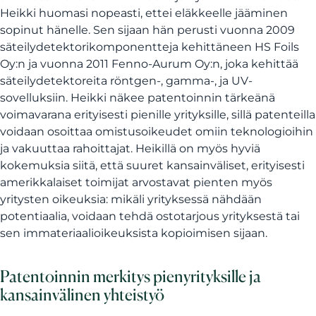
Heikki huomasi nopeasti, ettei eläkkeelle jääminen
sopinut hänelle. Sen sijaan hän perusti vuonna 2009
säteilydetektorikomponentteja kehittäneen HS Foils
Oy:n ja vuonna 2011 Fenno-Aurum Oy:n, joka kehittää
säteilydetektoreita röntgen-, gamma-, ja UV-
sovelluksiin. Heikki näkee patentoinnin tärkeänä
voimavarana erityisesti pienille yrityksille, sillä patenteilla
voidaan osoittaa omistusoikeudet omiin teknologioihin
ja vakuuttaa rahoittajat. Heikillä on myös hyviä
kokemuksia siitä, että suuret kansainväliset, erityisesti
amerikkalaiset toimijat arvostavat pienten myös
yritysten oikeuksia: mikäli yrityksessä nähdään
potentiaalia, voidaan tehdä ostotarjous yrityksestä tai
sen immateriaalioikeuksista kopioimisen sijaan.
Patentoinnin merkitys pienyrityksille ja
kansainvälinen yhteistyö