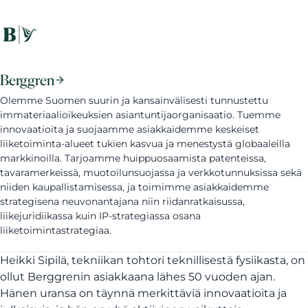
Berggren
Olemme Suomen suurin ja kansainvälisesti tunnustettu
immateriaalioikeuksien asiantuntijaorganisaatio. Tuemme
innovaatioita ja suojaamme asiakkaidemme keskeiset
liiketoiminta-alueet tukien kasvua ja menestystä globaaleilla
markkinoilla. Tarjoamme huippuosaamista patenteissa,
tavaramerkeissä, muotoilunsuojassa ja verkkotunnuksissa sekä
niiden kaupallistamisessa, ja toimimme asiakkaidemme
strategisena neuvonantajana niin riidanratkaisussa,
liikejuridiikassa kuin IP-strategiassa osana
liiketoimintastrategiaa.
Heikki Sipilä, tekniikan tohtori teknillisestä fysiikasta, on
ollut Berggrenin asiakkaana lähes 50 vuoden ajan.
Hänen uransa on täynnä merkittäviä innovaatioita ja