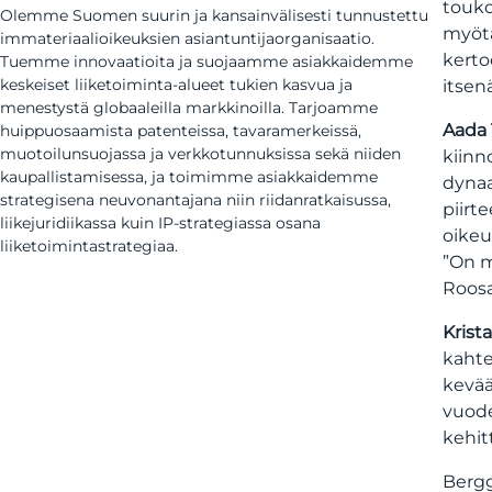
touko
Olemme Suomen suurin ja kansainvälisesti tunnustettu
myötä
immateriaalioikeuksien asiantuntijaorganisaatio.
kerto
Tuemme innovaatioita ja suojaamme asiakkaidemme
keskeiset liiketoiminta-alueet tukien kasvua ja
itsen
menestystä globaaleilla markkinoilla. Tarjoamme
Aada 
huippuosaamista patenteissa, tavaramerkeissä,
muotoilunsuojassa ja verkkotunnuksissa sekä niiden
kiinn
kaupallistamisessa, ja toimimme asiakkaidemme
dynaa
strategisena neuvonantajana niin riidanratkaisussa,
piirte
liikejuridiikassa kuin IP-strategiassa osana
oikeu
liiketoimintastrategiaa.
”On m
Roosa
Krist
kahte
kevää
vuode
kehit
Bergg