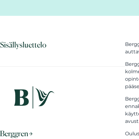
Sisällysluettelo
Bergg
autta
Bergg
kolme
opint
pääse
Bergg
ennak
käytt
avust
Berggren
Oulus