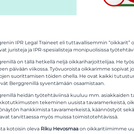
renin IPR Legal Traineet eli tuttavallisemmin “oikkarit” ov
vat juristeja ja IPR-spesialisteja monipuolisissa työtehtävi
renillä on tällä hetkellä neljä oikkariharjoittelijaa. He t
en päivään viikossa. Työvuoroista oikkarimme sopivat j
ojen suorittamisen töiden ohella. He ovat kaikki tutustu
vät Berggrenillä syventämään osaamistaan.
renillä heidän työtehtäviinsä kuuluu mm. asiakkaiden t
kotutkimusten tekeminen uusista tavaramerkeistä, oikeudel
önäytön hankkimista tavaramerkeistä, käännöstyöt sekä uu
avat tarvittaessa myös muissa toimistotehtävissä.
ta kotoisin oleva
Riku Hevosmaa
on oikkaritiimimme uusi