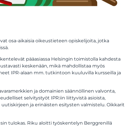
at osa-aikaisia oikeustieteen opiskelijoita, jotka
ssä.
yöskentelevät pääasiassa Helsingin toimistolla kahdesta
oustavasti keskenään, mikä mahdollistaa myös
neet IPR-alaan mm. tutkintoon kuuluvilla kursseilla ja
avaramerkkien ja domainien säännöllinen valvonta,
liset selvitystyöt IPR:iin liittyvistä asioista,
tiskirjeen ja erinäisten esitysten valmistelu. Oikkarit
n tulokas. Riku aloitti työskentelyn Berggrenillä