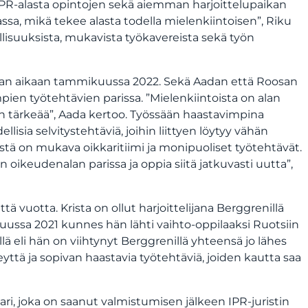
PR-alasta opintojen sekä aiemman harjoittelupaikan
a, mikä tekee alasta todella mielenkiintoisen”, Riku
lisuuksista, mukavista työkavereista sekä työn
maan aikaan tammikuussa 2022. Sekä Aadan että Roosan
mpien työtehtävien parissa. ”Mielenkiintoista on alan
 tärkeää”, Aada kertoo. Työssään haastavimpina
ellisia selvitystehtäviä, joihin liittyen löytyy vähän
estä on mukava oikkaritiimi ja monipuoliset työtehtävät.
ikeudenalan parissa ja oppia siitä jatkuvasti uutta”,
ä vuotta. Krista on ollut harjoittelijana Berggrenillä
kuussa 2021 kunnes hän lähti vaihto-oppilaaksi Ruotsiin
ä eli hän on viihtynyt Berggrenillä yhteensä jo lähes
ttä ja sopivan haastavia työtehtäviä, joiden kautta saa
ri, joka on saanut valmistumisen jälkeen IPR-juristin