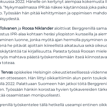
kuussa 2022. Hänelle on kertynyt aiempaa kokemusta I
. ”Nykymaailmassa IPR:ää näkee käytännössä joka paikass
o. Työssään hän pitää kehittymisen ja oppimisen mahdol
äisyydestä.
Tolvanen
ja
Roosa Niklander
aloittivat Berggrenillä sa
ostus IPR-alaa kohtaan heräsi yliopiston kursseilla ja aie
minen luonne, jonka myötä ajan hermolla pysyminen on
enä he pitävät ajoittain kiireellistä aikataulua sekä oikeud
skäytäntöä tai kirjallisuutta. Parasta työssä Roosan miel
yös mahtava päästä työskentelemään itseä kiinnostavan o
 toteaa.
a Tervas
opiskelee Helsingin oikeustieteellisessä viidennett
en otteeseen. Hän liittyi oikkaritiimiin alun perin touko
llä 2022. Palattuaan Suomeen hän jatkoi töitä Berggrenill
n. Työssään hänkin korostaa hyvien työkavereiden tärkey
tää osaamistaan monipuolisesti.
renillä työskentelee tällä hetkellä useampi entinen oikka