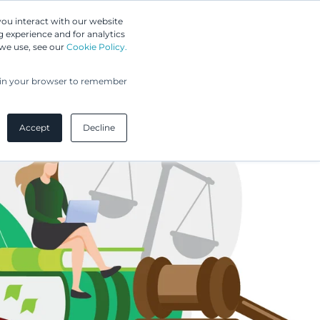
Greip IP Solutions
you interact with our website
 experience and for analytics
UPC
Asiakkaamme
Ajankohtaista
Yritys
 we use, see our
Cookie Policy.
ed in your browser to remember
Accept
Decline