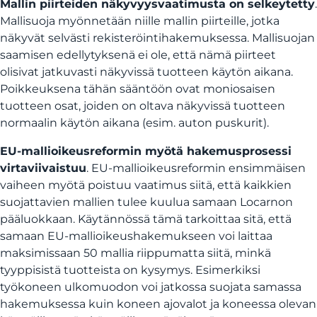
Mallin piirteiden näkyvyysvaatimusta on selkeytetty
.
Mallisuoja myönnetään niille mallin piirteille, jotka
näkyvät selvästi rekisteröintihakemuksessa. Mallisuojan
saamisen edellytyksenä ei ole, että nämä piirteet
olisivat jatkuvasti näkyvissä tuotteen käytön aikana.
Poikkeuksena tähän sääntöön ovat moniosaisen
tuotteen osat, joiden on oltava näkyvissä tuotteen
normaalin käytön aikana (esim. auton puskurit).
EU-mallioikeusreformin myötä hakemusprosessi
virtaviivaistuu
. EU-mallioikeusreformin ensimmäisen
vaiheen myötä poistuu vaatimus siitä, että kaikkien
suojattavien mallien tulee kuulua samaan Locarnon
pääluokkaan. Käytännössä tämä tarkoittaa sitä, että
samaan EU-mallioikeushakemukseen voi laittaa
maksimissaan 50 mallia riippumatta siitä, minkä
tyyppisistä tuotteista on kysymys. Esimerkiksi
työkoneen ulkomuodon voi jatkossa suojata samassa
hakemuksessa kuin koneen ajovalot ja koneessa olevan