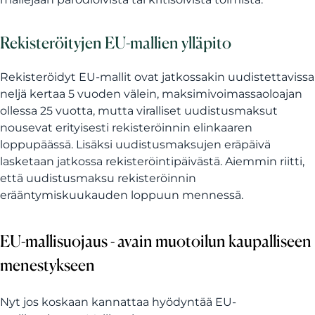
Rekisteröityjen EU-mallien ylläpito
Rekisteröidyt EU-mallit ovat jatkossakin uudistettavissa
neljä kertaa 5 vuoden välein, maksimivoimassaoloajan
ollessa 25 vuotta, mutta viralliset uudistusmaksut
nousevat erityisesti rekisteröinnin elinkaaren
loppupäässä. Lisäksi uudistusmaksujen eräpäivä
lasketaan jatkossa rekisteröintipäivästä. Aiemmin riitti,
että uudistusmaksu rekisteröinnin
erääntymiskuukauden loppuun mennessä.
EU-mallisuojaus - avain muotoilun kaupalliseen
menestykseen
Nyt jos koskaan kannattaa hyödyntää EU-