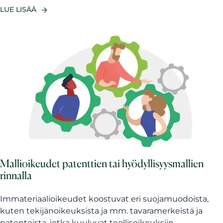
LUE LISÄÄ
Mallioikeudet patenttien tai hyödyllisyysmallien
rinnalla
Immateriaalioikeudet koostuvat eri suojamuodoista,
kuten tekijänoikeuksista ja mm. tavaramerkeistä ja
patenteista, jotka kuuluvat teollisoikeuksiin....