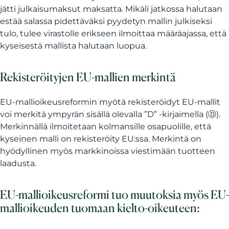
jätti julkaisumaksut maksatta. Mikäli jatkossa halutaan
estää salassa pidettäväksi pyydetyn mallin julkiseksi
tulo, tulee virastolle erikseen ilmoittaa määräajassa, että
kyseisestä mallista halutaan luopua.
Rekisteröityjen EU-mallien merkintä
EU-mallioikeusreformin myötä rekisteröidyt EU-mallit
voi merkitä ympyrän sisällä olevalla ”D” -kirjaimella (Ⓓ).
Merkinnällä ilmoitetaan kolmansille osapuolille, että
kyseinen malli on rekisteröity EU:ssa. Merkintä on
hyödyllinen myös markkinoissa viestimään tuotteen
laadusta.
EU-mallioikeusreformi tuo muutoksia myös EU-
mallioikeuden tuomaan kielto-oikeuteen: