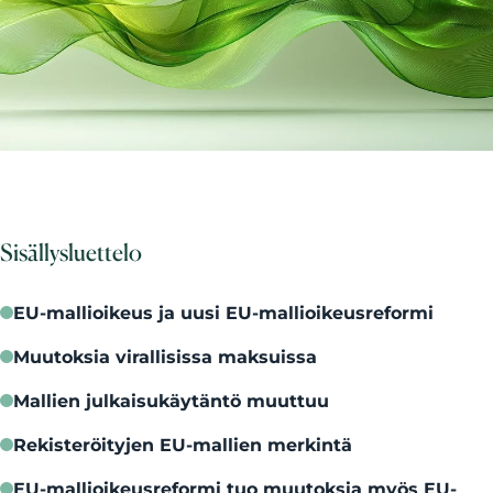
Sisällysluettelo
EU-mallioikeus ja uusi EU-mallioikeusreformi
Muutoksia virallisissa maksuissa
Mallien julkaisukäytäntö muuttuu
Rekisteröityjen EU-mallien merkintä
EU-mallioikeusreformi tuo muutoksia myös EU-