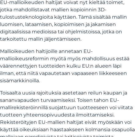
EU-mallioikeuden haltijat voivat nyt kieltää toimet,
jotka mahdollistavat mallien kopioinnin 3D-
tulostusteknologioita käyttäen. Tämä sisältää mallin
luomisen, lataamisen, kopioimisen ja jakamisen
digitaalisissa medioissa tai ohjelmistoissa, jotka on
tarkoitettu mallin jäljentämiseen.
Mallioikeuden haltijoille annetaan EU-
mallioikeusreformin myötä myös mahdollisuus estää
väärennettyjen tuotteiden kulku EU:n alueen läpi
ilman, että niitä vapautetaan vapaaseen liikkeeseen
sisämarkkinoilla.
Toisaalta uusia rajoituksia asetetaan reilun kaupan ja
sananvapauden turvaamiseksi. Toisen tahon EU-
mallirekisteröinnillä suojattuun tuotteeseen voi viitata
tuotteen yhteensopivuudesta ilmoittamiseksi.
Rekisteröityjen EU-mallien haltijat eivät myöskään voi
käyttää oikeuksiaan haastaakseen kolmansia osapuolia
mallejaan parodioivista tai kritisoivista toimista.