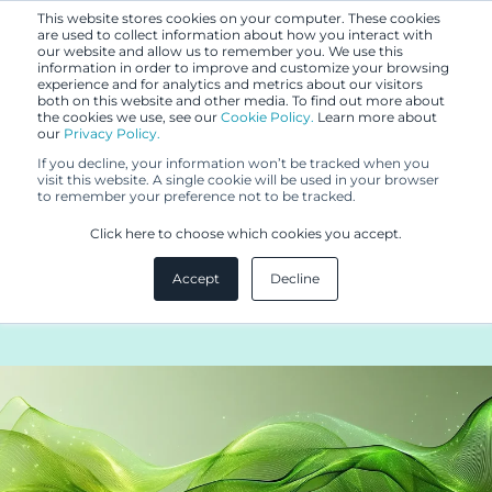
This website stores cookies on your computer. These cookies
are used to collect information about how you interact with
our website and allow us to remember you. We use this
information in order to improve and customize your browsing
experience and for analytics and metrics about our visitors
both on this website and other media. To find out more about
the cookies we use, see our
Cookie Policy.
Learn more about
our
Privacy Policy.
BLOGI
If you decline, your information won’t be tracked when you
30.4.2025
visit this website. A single cookie will be used in your browser
to remember your preference not to be tracked.
EU-mallioikeusreformi -
Click here to choose which cookies you accept.
muotoilun suojaamisen uusi
Accept
Decline
aika