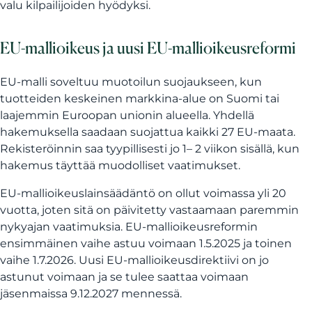
valu kilpailijoiden hyödyksi.
EU-mallioikeus ja uusi EU-mallioikeusreformi
EU-malli soveltuu muotoilun suojaukseen, kun
tuotteiden keskeinen markkina-alue on Suomi tai
laajemmin Euroopan unionin alueella. Yhdellä
hakemuksella saadaan suojattua kaikki 27 EU-maata.
Rekisteröinnin saa tyypillisesti jo 1– 2 viikon sisällä, kun
hakemus täyttää muodolliset vaatimukset.
EU-mallioikeuslainsäädäntö on ollut voimassa yli 20
vuotta, joten sitä on päivitetty vastaamaan paremmin
nykyajan vaatimuksia. EU-mallioikeusreformin
ensimmäinen vaihe astuu voimaan 1.5.2025 ja toinen
vaihe 1.7.2026. Uusi EU-mallioikeusdirektiivi on jo
astunut voimaan ja se tulee saattaa voimaan
jäsenmaissa 9.12.2027 mennessä.