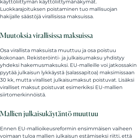
käyttöliittymän käyttöliittymänäkymät.
Luokkarajoituksen poistaminen tuo mallisuojan
hakijalle säästöjä virallisissa maksuissa.
Muutoksia virallisissa maksuissa
Osa virallista maksuista muuttuu ja osa poistuu
kokonaan. Rekisteröinti- ja julkaisumaksu yhdistyy
yhdeksi hakemusmaksuksi. EU-malleille voi jatkossakin
pyytää julkaisun lykkäystä (salassapitoa) maksimissaan
30 kk, mutta viralliset julkaisumaksut poistuvat. Lisäksi
viralliset maksut poistuvat esimerkiksi EU-mallien
siirtomerkinnöistä.
Mallien julkaisukäytäntö muuttuu
Ennen EU-mallioikeusreformin ensimmäisen vaiheen
voimaan tuloa mallien julkaisun estämiseksi riitti, että