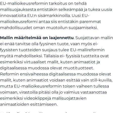
EU-mallioikeusreformin tarkoitus on tehdä
mallisuojauksesta entistäkin selkeämpää ja tukea uusia
innovaatioita EU:n sisämarkkinoilla. Uusi EU-
mallioikeusreformi antaa siis entistäkin paremmat
mahdollisuudet oman muotoilun suojaamiseksi.
Mallin määritelmää on laajennettu
. Suojattavan mallin
ei enää tarvitse olla fyysinen tuote, vaan myös ei-
fyysisten tuotteiden suojaus tulee EU-mallireformin
myötä mahdolliseksi. Tällaisia ei- fyysisiä tuotteita ovat
esimerkiksi virtuaaliset mallit, kuten animaatiot ja
digitaalisessa muodossa olevat muotituotteet.
Reformin ensivaiheessa digitaalisessa muodossa olevat
mallit, kuten animaatiot voidaan esittää vain still-kuvilla,
mutta EU-mallioikeusreformin toisen vaiheen tullessa
voimaan, virastoilla pitäisi olla jo valmius vastaanottaa
esimerkiksi videoklippejä mallisuojattavien
animaatioiden esittämiseen.