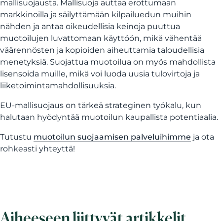
mallisuojausta.
Mallisuoja auttaa erottumaan
markkinoilla ja säilyttämään kilpailuedun muihin
nähden ja antaa oikeudellisia keinoja puuttua
muotoilujen luvattomaan käyttöön, mikä vähentää
väärennösten ja kopioiden aiheuttamia taloudellisia
menetyksiä. Suojattua muotoilua on myös mahdollista
lisensoida muille, mikä voi luoda uusia tulovirtoja ja
liiketoimintamahdollisuuksia.
EU-mallisuojaus on tärkeä strateginen työkalu, kun
halutaan hyödyntää muotoilun kaupallista potentiaalia.
Tutustu
muotoilun suojaamisen palveluihimme
ja ota
rohkeasti yhteyttä!
Aiheeseen liittyvät artikkelit