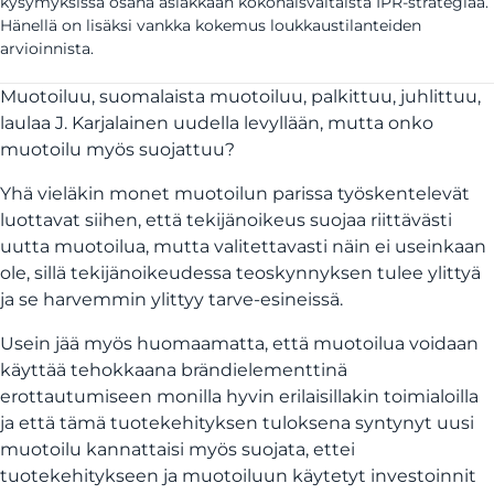
kysymyksissä osana asiakkaan kokonaisvaltaista IPR-strategiaa.
Hänellä on lisäksi vankka kokemus loukkaustilanteiden
arvioinnista.
Muotoiluu, suomalaista muotoiluu, palkittuu, juhlittuu,
laulaa J. Karjalainen uudella levyllään, mutta onko
muotoilu myös suojattuu?
Yhä vieläkin monet muotoilun parissa työskentelevät
luottavat siihen, että tekijänoikeus suojaa riittävästi
uutta muotoilua, mutta valitettavasti näin ei useinkaan
ole, sillä tekijänoikeudessa teoskynnyksen tulee ylittyä
ja se harvemmin ylittyy tarve-esineissä.
Usein jää myös huomaamatta, että muotoilua voidaan
käyttää tehokkaana brändielementtinä
erottautumiseen monilla hyvin erilaisillakin toimialoilla
ja että tämä tuotekehityksen tuloksena syntynyt uusi
muotoilu kannattaisi myös suojata, ettei
tuotekehitykseen ja muotoiluun käytetyt investoinnit