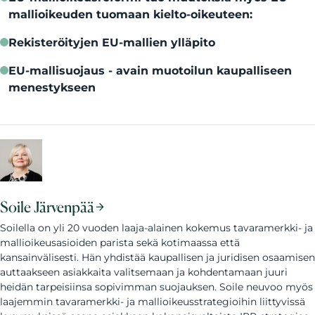
mallioikeuden tuomaan kielto-oikeuteen:
Rekisteröityjen EU-mallien ylläpito
EU-mallisuojaus - avain muotoilun kaupalliseen
menestykseen
Soile Järvenpää
Soilella on yli 20 vuoden laaja-alainen kokemus tavaramerkki- ja
mallioikeusasioiden parista sekä kotimaassa että
kansainvälisesti. Hän yhdistää kaupallisen ja juridisen osaamisen
auttaakseen asiakkaita valitsemaan ja kohdentamaan juuri
heidän tarpeisiinsa sopivimman suojauksen. Soile neuvoo myös
laajemmin tavaramerkki- ja mallioikeusstrategioihin liittyvissä