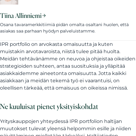
Tiina Allinniemi
Osana tavaramerkkitiimiä pidän omalta osaltani huolen, että
asiakas saa parhaan hyödyn palveluistamme.
IPR portfolio on arvokasta omaisuutta ja kuten
muistakin arvotavaroista, niistä tulee pitää huolta.
Meidän tehtävänämme on neuvoa ja ohjeistaa oikeiden
strategioiden suhteen, antaa suosituksia ja ylläpitää
asiakkaidemme aineetonta omaisuutta. Jotta kaikki
asiakkaan ja meidän tekemä työ ei vaarantuisi, on
oleellisen tärkeää, että omaisuus on oikeissa nimissä.
Ne kuuluisat pienet yksityiskohdat
Yrityskauppojen yhteydessä IPR portfolion haltijan
muutokset tulevat yleensä helpommin esille ja niiden
päivittäminen mielletään tärkeäksi. Haltijatiedon