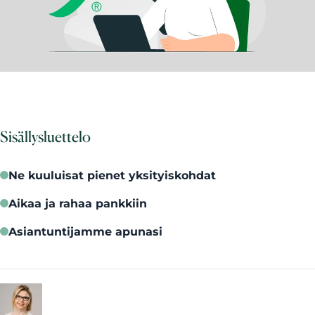
Sisällysluettelo
Ne kuuluisat pienet yksityiskohdat
Aikaa ja rahaa pankkiin
Asiantuntijamme apunasi