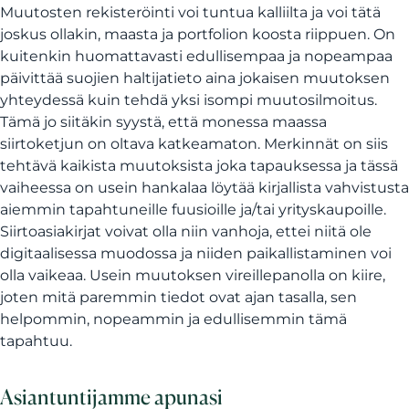
Muutosten rekisteröinti voi tuntua kalliilta ja voi tätä
joskus ollakin, maasta ja portfolion koosta riippuen. On
kuitenkin huomattavasti edullisempaa ja nopeampaa
päivittää suojien haltijatieto aina jokaisen muutoksen
yhteydessä kuin tehdä yksi isompi muutosilmoitus.
Tämä jo siitäkin syystä, että monessa maassa
siirtoketjun on oltava katkeamaton. Merkinnät on siis
tehtävä kaikista muutoksista joka tapauksessa ja tässä
vaiheessa on usein hankalaa löytää kirjallista vahvistusta
aiemmin tapahtuneille fuusioille ja/tai yrityskaupoille.
Siirtoasiakirjat voivat olla niin vanhoja, ettei niitä ole
digitaalisessa muodossa ja niiden paikallistaminen voi
olla vaikeaa. Usein muutoksen vireillepanolla on kiire,
joten mitä paremmin tiedot ovat ajan tasalla, sen
helpommin, nopeammin ja edullisemmin tämä
tapahtuu.
Asiantuntijamme apunasi