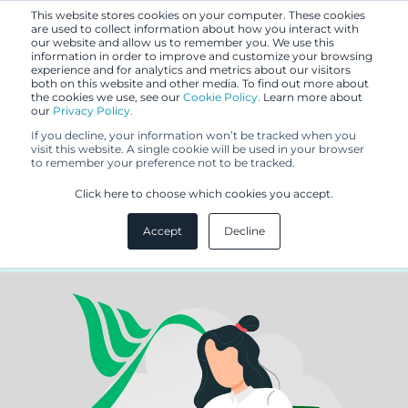
This website stores cookies on your computer. These cookies
are used to collect information about how you interact with
our website and allow us to remember you. We use this
information in order to improve and customize your browsing
experience and for analytics and metrics about our visitors
both on this website and other media. To find out more about
the cookies we use, see our
Cookie Policy.
Learn more about
our
Privacy Policy.
BLOGI
If you decline, your information won’t be tracked when you
10.12.2021
visit this website. A single cookie will be used in your browser
to remember your preference not to be tracked.
Haltijalla on väliä – Älä heitä
Click here to choose which cookies you accept.
oikeuksiasi pesuveden mukana
Accept
Decline