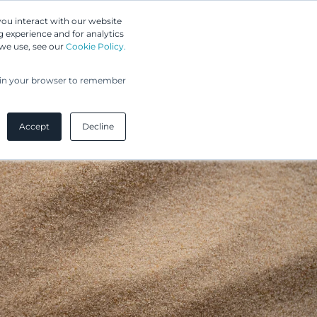
Greip IP Solutions
you interact with our website
 experience and for analytics
UPC
Asiakkaamme
Ajankohtaista
Yritys
 we use, see our
Cookie Policy.
ed in your browser to remember
Accept
Decline