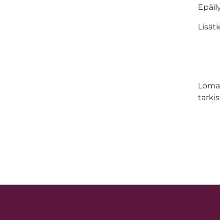
Epäil
Lisät
Loma 
tarki