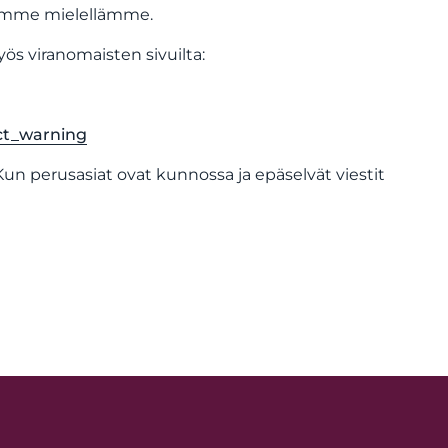
autamme mielellämme.
yös viranomaisten sivuilta:
ct_warning
n perusasiat ovat kunnossa ja epäselvät viestit