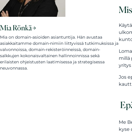
Mis
Käytä
Mia Rönkä
ulkom
Mia on domain-asioiden asiantuntija. Hän avustaa
kunto
asiakkaitamme domain-nimiin liittyvissä tutkimuksissa ja
valvonnoissa, domain-rekisteröinneissä, domain-
Loma-
salkkujen kokonaisvaltainen hallinnoinnissa sekä
millä 
erilaisten ohjeistusten laatimisessa ja strategisessa
yritys
neuvonnassa.
Jos e
kautt
Epä
Me Be
kyse 