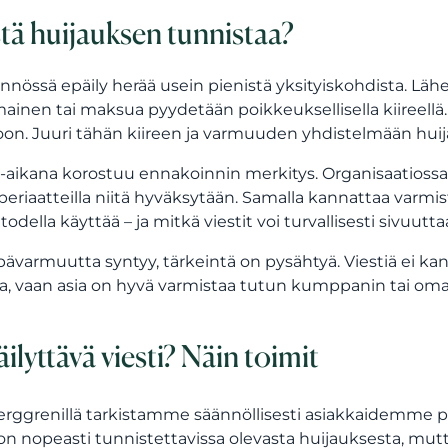
tä huijauksen tunnistaa?
nnössä epäily herää usein pienistä yksityiskohdista. Lähe
ainen tai maksua pyydetään poikkeuksellisella kiireellä. 
on. Juuri tähän kiireen ja varmuuden yhdistelmään huij
aikana korostuu ennakoinnin merkitys. Organisaatiossa on
periaatteilla niitä hyväksytään. Samalla kannattaa varmistaa,
 todella käyttää – ja mitkä viestit voi turvallisesti sivuutta
pävarmuutta syntyy, tärkeintä on pysähtyä. Viestiä ei kan
a, vaan asia on hyvä varmistaa tutun kumppanin tai oma
ilyttävä viesti? Näin toimit
rggrenillä tarkistamme säännöllisesti asiakkaidemme puo
on nopeasti tunnistettavissa olevasta huijauksesta, mutta