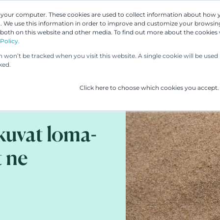
n your computer. These cookies are used to collect information about how 
 We use this information in order to improve and customize your browsing
Asiantuntijamme
Palvelumme
UP & 
 both on this website and other media. To find out more about the cookies
Policy.
on won’t be tracked when you visit this website. A single cookie will be us
ked.
Click here to choose which cookies you accept.
kkuvat loma-
t ne