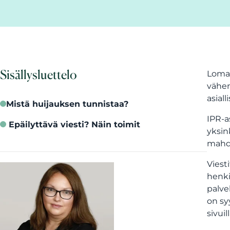
Sisällysluettelo
Loma-
vähem
asiall
Mistä huijauksen tunnistaa?
IPR-a
Epäilyttävä viesti? Näin toimit
yksin
mahdo
Viest
henki
palve
on sy
sivui