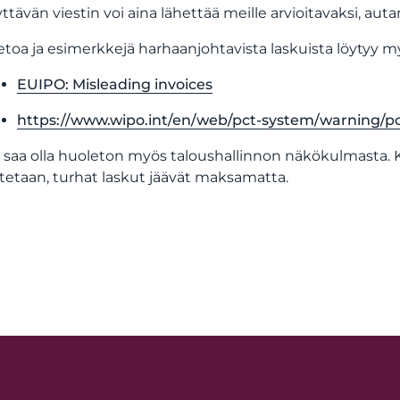
yttävän viestin voi aina lähettää meille arvioitavaksi, 
ietoa ja esimerkkejä harhaanjohtavista laskuista löytyy m
EUIPO: Misleading invoices
https://www.wipo.int/en/web/pct-system/warning/p
saa olla huoleton myös taloushallinnon näkökulmasta. Ku
stetaan, turhat laskut jäävät maksamatta.