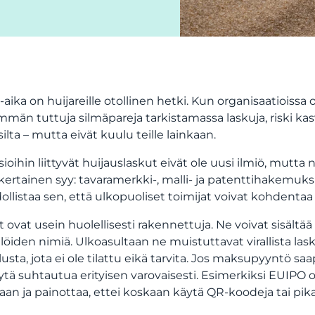
aika on huijareille otollinen hetki. Kun organisaatioissa o
män tuttuja silmäpareja tarkistamassa laskuja, riski kasvaa
isilta – mutta eivät kuulu teille lainkaan.
sioihin liittyvät huijauslaskut eivät ole uusi ilmiö, mutt
kertainen syy: tavaramerkki-, malli- ja patenttihakemuksiin
llistaa sen, että ulkopuoliset toimijat voivat kohdentaa vie
it ovat usein huolellisesti rakennettuja. Ne voivat sisältää
löiden nimiä. Ulkoasultaan ne muistuttavat virallista las
lusta, jota ei ole tilattu eikä tarvita. Jos maksupyyntö sa
ytä suhtautua erityisen varovaisesti. Esimerkiksi EUIPO o
llaan ja painottaa, ettei koskaan käytä QR-koodeja tai p