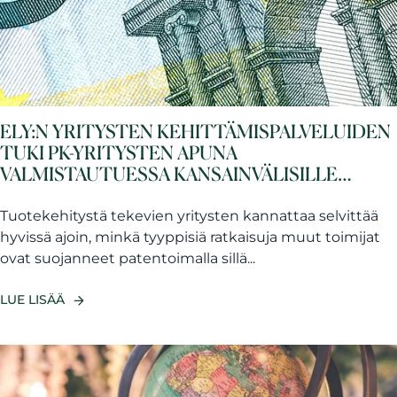
ELY:N YRITYSTEN KEHITTÄMISPALVELUIDEN
TUKI PK-YRITYSTEN APUNA
VALMISTAUTUESSA KANSAINVÄLISILLE
MARKKINOILLE JA RAHOITUSKIERROKSILLE
Tuotekehitystä tekevien yritysten kannattaa selvittää
hyvissä ajoin, minkä tyyppisiä ratkaisuja muut toimijat
ovat suojanneet patentoimalla sillä...
LUE LISÄÄ