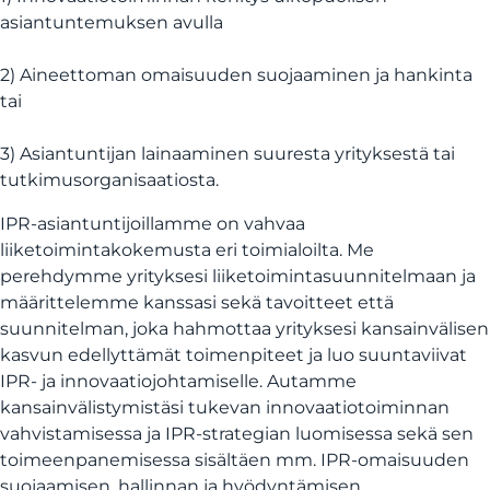
asiantuntemuksen avulla
2) Aineettoman omaisuuden suojaaminen ja hankinta
tai
3) Asiantuntijan lainaaminen suuresta yrityksestä tai
tutkimusorganisaatiosta.
IPR-asiantuntijoillamme on vahvaa
liiketoimintakokemusta eri toimialoilta. Me
perehdymme yrityksesi liiketoimintasuunnitelmaan ja
määrittelemme kanssasi sekä tavoitteet että
suunnitelman, joka hahmottaa yrityksesi kansainvälisen
kasvun edellyttämät toimenpiteet ja luo suuntaviivat
IPR- ja innovaatiojohtamiselle. Autamme
kansainvälistymistäsi tukevan innovaatiotoiminnan
vahvistamisessa ja IPR-strategian luomisessa sekä sen
toimeenpanemisessa sisältäen mm. IPR-omaisuuden
suojaamisen, hallinnan ja hyödyntämisen.