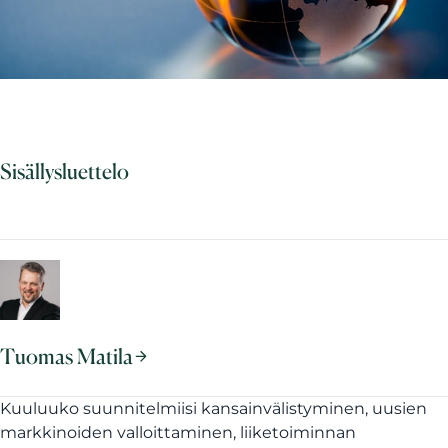
Sisällysluettelo
Tuomas Matila
Kuuluuko suunnitelmiisi kansainvälistyminen, uusien
markkinoiden valloittaminen, liiketoiminnan