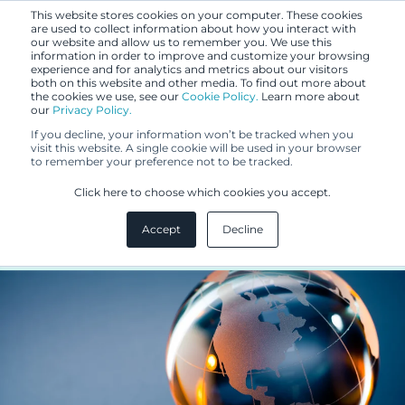
This website stores cookies on your computer. These cookies
are used to collect information about how you interact with
our website and allow us to remember you. We use this
information in order to improve and customize your browsing
experience and for analytics and metrics about our visitors
both on this website and other media. To find out more about
the cookies we use, see our
Cookie Policy.
Learn more about
our
Privacy Policy.
BLOGI
If you decline, your information won’t be tracked when you
28.8.2018
visit this website. A single cookie will be used in your browser
to remember your preference not to be tracked.
Kuuluuko suunnitelmiisi uusien
Click here to choose which cookies you accept.
markkinoiden valloittaminen?
Accept
Decline