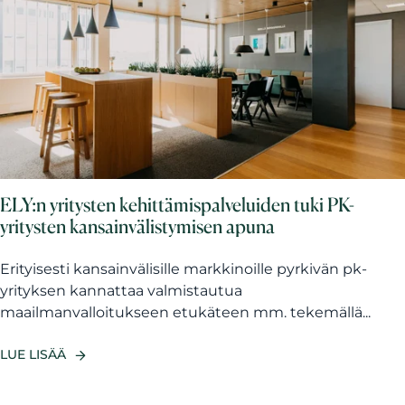
ELY:n yritysten kehittämispalveluiden tuki PK-
yritysten kansainvälistymisen apuna
Erityisesti kansainvälisille markkinoille pyrkivän pk-
yrityksen kannattaa valmistautua
maailmanvalloitukseen etukäteen mm. tekemällä...
LUE LISÄÄ