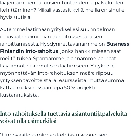
laajentaminen tai uusien tuotteiden ja palveluiden
kehittäminen? Mikäli vastasit kyllä, meillä on sinulle
hyviä uutisia!
Autamme laatimaan yrityksellesi suunnitelman
innovaatiotoiminnan toteutuksesta ja sen
rahoittamisesta. Hyödynnettävänämme on
Business
Finlandin Into-rahoitus
, jonka hankkimiseen saat
meiltä tukea. Sparraamme ja annamme parhaat
käytännöt hakemuksen laatimiseen. Yritykselle
myönnettävän Into-rahoituksen määrä riippuu
yrityksen tavoitteista ja resursseista, mutta summa
kattaa maksimissaan jopa 50 % projektin
kustannuksista.
Into-rahoituksella tuettavia asiantuntijapalveluita
voivat olla esimerkiksi
1) Innovaatiotoiminnan kehitys ulkopuolisen