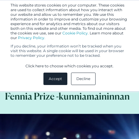
This website stores cookies on your computer. These cookies
are used to collect information about how you interact with
our website and allow us to remember you. We use this
information in order to improve and customize your browsing
experience and for analytics and metrics about our visitors
both on this website and other media. To find out more about
the cookies we use, see our
Cookie Policy.
Learn more about
our
Privacy Policy.
BLOGI
If you decline, your information won’t be tracked when you
1.9.2020
visit this website. A single cookie will be used in your browser
to remember your preference not to be tracked.
Malliasiakkaamme HAMARI
Click here to choose which cookies you accept.
auditorium furniture
Accept
Decline
solutionsinin malli on saanut
Fennia Prize -kunniamaininnan