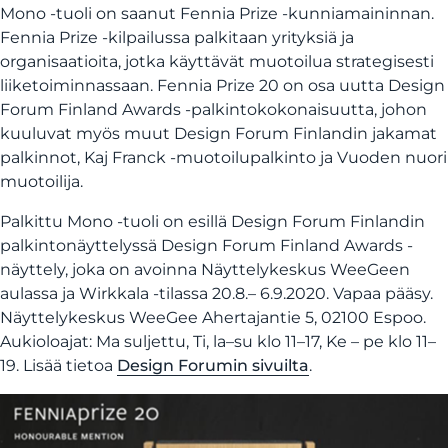
Mono -tuoli on saanut Fennia Prize -kunniamaininnan.
Fennia Prize -kilpailussa palkitaan yrityksiä ja
organisaatioita, jotka käyttävät muotoilua strategisesti
liiketoiminnassaan. Fennia Prize 20 on osa uutta Design
Forum Finland Awards -palkintokokonaisuutta, johon
kuuluvat myös muut Design Forum Finlandin jakamat
palkinnot, Kaj Franck -muotoilupalkinto ja Vuoden nuori
muotoilija.
Palkittu Mono -tuoli on esillä Design Forum Finlandin
palkintonäyttelyssä Design Forum Finland Awards -
näyttely, joka on avoinna Näyttelykeskus WeeGeen
aulassa ja Wirkkala -tilassa 20.8.– 6.9.2020. Vapaa pääsy.
Näyttelykeskus WeeGee Ahertajantie 5, 02100 Espoo.
Aukioloajat: Ma suljettu, Ti, la–su klo 11–17, Ke – pe klo 11–
19. Lisää tietoa
Design Forumin sivuilta
.