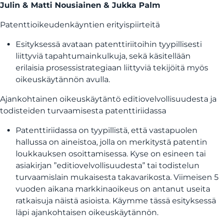
Julin & Matti Nousiainen & Jukka Palm
Patenttioikeudenkäyntien erityispiirteitä
Esityksessä avataan patenttiriitoihin tyypillisesti
liittyviä tapahtumainkulkuja, sekä käsitellään
erilaisia prosessistrategiaan liittyviä tekijöitä myös
oikeuskäytännön avulla.
Ajankohtainen oikeuskäytäntö editiovelvollisuudesta ja
todisteiden turvaamisesta patenttiriidassa
Patenttiriidassa on tyypillistä, että vastapuolen
hallussa on aineistoa, jolla on merkitystä patentin
loukkauksen osoittamisessa. Kyse on esineen tai
asiakirjan ”editiovelvollisuudesta” tai todistelun
turvaamislain mukaisesta takavarikosta. Viimeisen 5
vuoden aikana markkinaoikeus on antanut useita
ratkaisuja näistä asioista. Käymme tässä esityksessä
läpi ajankohtaisen oikeuskäytännön.