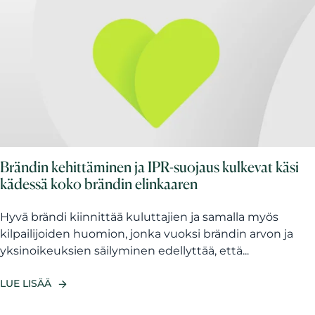
Brändin kehittäminen ja IPR-suojaus kulkevat käsi
kädessä koko brändin elinkaaren
Hyvä brändi kiinnittää kuluttajien ja samalla myös
kilpailijoiden huomion, jonka vuoksi brändin arvon ja
yksinoikeuksien säilyminen edellyttää, että...
LUE LISÄÄ