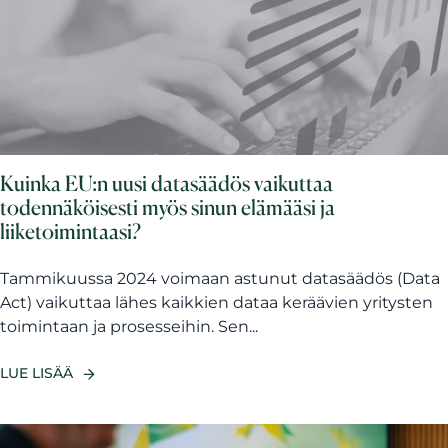
Kuinka EU:n uusi datasäädös vaikuttaa
todennäköisesti myös sinun elämääsi ja
liiketoimintaasi?
Tammikuussa 2024 voimaan astunut datasäädös (Data
Act) vaikuttaa lähes kaikkien dataa keräävien yritysten
toimintaan ja prosesseihin. Sen...
LUE LISÄÄ