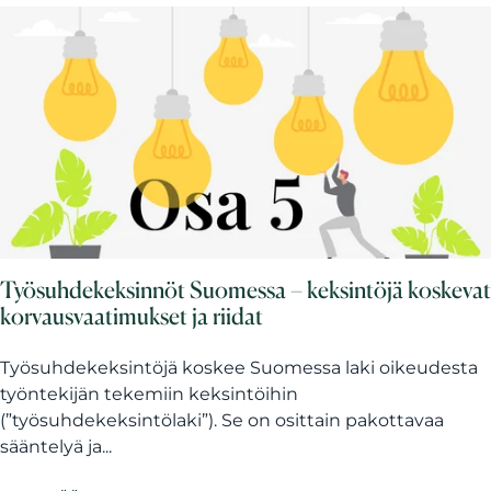
Työsuhdekeksinnöt Suomessa – keksintöjä koskevat
korvausvaatimukset ja riidat
Työsuhdekeksintöjä koskee Suomessa laki oikeudesta
työntekijän tekemiin keksintöihin
(”työsuhdekeksintölaki”). Se on osittain pakottavaa
sääntelyä ja...