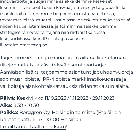
innovaatioita ja suojaamme asiakkaidemme keskeiset
liiketoiminta-alueet tukien kasvua ja menestystä globaaleilla
markkinoilla. Tarjoamme huippuosaamista patenteissa,
tavaramerkeissä, muotoilunsuojassa ja verkkotunnuksissa sekä
niiden kaupallistamisessa, ja toimimme asiakkaidemme
strategisena neuvonantajana niin riidanratkaisussa,
liikejuridiikassa kuin IP-strategiassa osana
liiketoimintastrategiaa.
Järjestämme loka- ja marraskuun aikana liike-elämän
riitojen ratkaisua käsittelevän seminaarisarjan.
Aamiaisen lisäksi tarjoamme asiantuntijapuheenvuoroja
sopimusriidoista, IPR-riidoista markkinaoikeudessa ja
valikoituja ajankohtaiskatsauksia riidanratkaisun alalta.
Päivä:
Keskiviikko 11.10.2023 / 1.11.2023 / 29.11.2023
Aika:
8.30 - 10.30
Paikka:
Berggren Oy, Helsingin toimisto (Eteläinen
Rautatiekatu 10 A, 00100 Helsinki)
Ilmoittaudu täältä mukaan
!