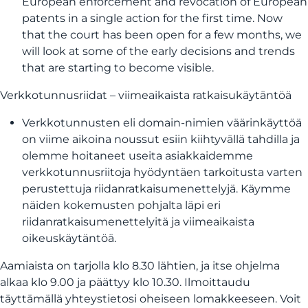
European enforcement and revocation of European
patents in a single action for the first time. Now
that the court has been open for a few months, we
will look at some of the early decisions and trends
that are starting to become visible.
Verkkotunnusriidat – viimeaikaista ratkaisukäytäntöä
Verkkotunnusten eli domain-nimien väärinkäyttöä
on viime aikoina noussut esiin kiihtyvällä tahdilla ja
olemme hoitaneet useita asiakkaidemme
verkkotunnusriitoja hyödyntäen tarkoitusta varten
perustettuja riidanratkaisumenettelyjä. Käymme
näiden kokemusten pohjalta läpi eri
riidanratkaisumenettelyitä ja viimeaikaista
oikeuskäytäntöä.
Aamiaista on tarjolla klo 8.30 lähtien, ja itse ohjelma
alkaa klo 9.00 ja päättyy klo 10.30. Ilmoittaudu
täyttämällä yhteystietosi oheiseen lomakkeeseen. Voit