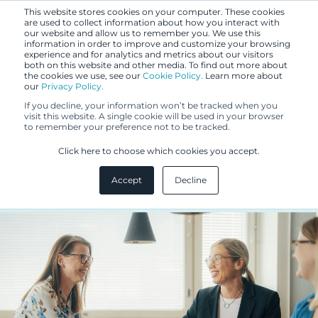
This website stores cookies on your computer. These cookies
are used to collect information about how you interact with
our website and allow us to remember you. We use this
information in order to improve and customize your browsing
experience and for analytics and metrics about our visitors
both on this website and other media. To find out more about
the cookies we use, see our
Cookie Policy.
Learn more about
our
Privacy Policy.
BLOGI
If you decline, your information won’t be tracked when you
28.9.2023
visit this website. A single cookie will be used in your browser
to remember your preference not to be tracked.
Riitojen­ratkaisun seminaari­
Click here to choose which cookies you accept.
sarja
Accept
Decline