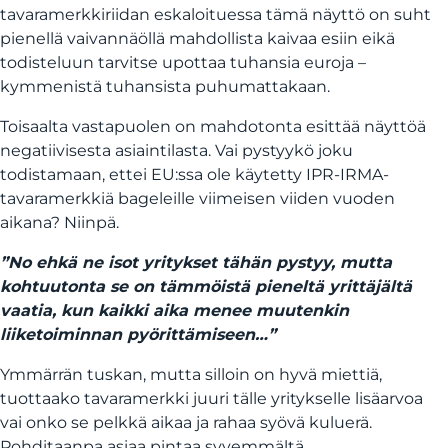
tavaramerkkiriidan eskaloituessa tämä näyttö on suht
pienellä vaivannäöllä mahdollista kaivaa esiin eikä
todisteluun tarvitse upottaa tuhansia euroja –
kymmenistä tuhansista puhumattakaan.
Toisaalta vastapuolen on mahdotonta esittää näyttöä
negatiivisesta asiaintilasta. Vai pystyykö joku
todistamaan, ettei EU:ssa ole käytetty IPR-IRMA-
tavaramerkkiä bageleille viimeisen viiden vuoden
aikana? Niinpä.
”No ehkä ne isot yritykset tähän pystyy, mutta
kohtuutonta se on tämmöistä pieneltä yrittäjältä
vaatia, kun kaikki aika menee muutenkin
liiketoiminnan pyörittämiseen…”
Ymmärrän tuskan, mutta silloin on hyvä miettiä,
tuottaako tavaramerkki juuri tälle yritykselle lisäarvoa
vai onko se pelkkä aikaa ja rahaa syövä kuluerä.
Pohditaanpa asiaa pintaa syvemmältä.