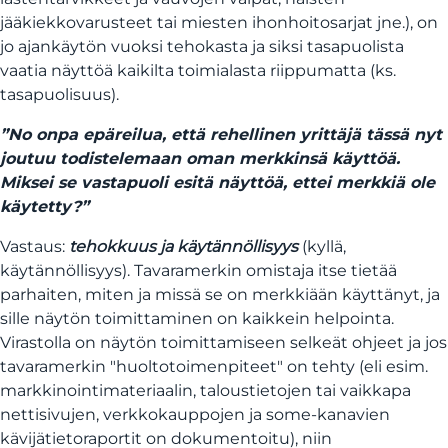
jääkiekkovarusteet tai miesten ihonhoitosarjat jne.), on
jo ajankäytön vuoksi tehokasta ja siksi tasapuolista
vaatia näyttöä kaikilta toimialasta riippumatta (ks.
tasapuolisuus).
”No onpa epäreilua, että rehellinen yrittäjä tässä nyt
joutuu todistelemaan oman merkkinsä käyttöä.
Miksei se vastapuoli esitä näyttöä, ettei merkkiä ole
käytetty?”
Vastaus:
tehokkuus ja käytännöllisyys
(kyllä,
käytännöllisyys). Tavaramerkin omistaja itse tietää
parhaiten, miten ja missä se on merkkiään käyttänyt, ja
sille näytön toimittaminen on kaikkein helpointa.
Virastolla on näytön toimittamiseen selkeät ohjeet ja jos
tavaramerkin "huoltotoimenpiteet" on tehty (eli esim.
markkinointimateriaalin, taloustietojen tai vaikkapa
nettisivujen, verkkokauppojen ja some-kanavien
kävijätietoraportit on dokumentoitu), niin