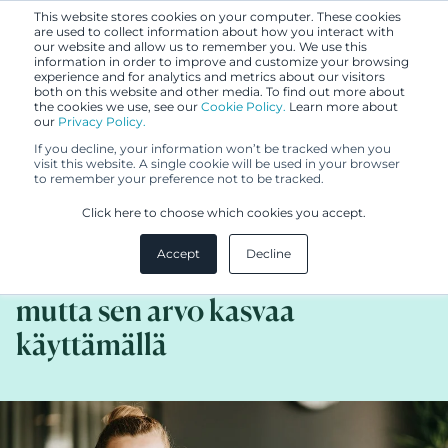
This website stores cookies on your computer. These cookies
are used to collect information about how you interact with
our website and allow us to remember you. We use this
information in order to improve and customize your browsing
experience and for analytics and metrics about our visitors
both on this website and other media. To find out more about
the cookies we use, see our
Cookie Policy.
Learn more about
our
Privacy Policy.
BLOGI
If you decline, your information won’t be tracked when you
11.2.2019
visit this website. A single cookie will be used in your browser
to remember your preference not to be tracked.
Terveisiä byrokraateille! –
Click here to choose which cookies you accept.
Tavaramerkki on kuin kone, jota
Accept
Decline
pitää rasvata säännöllisesti,
mutta sen arvo kasvaa
käyttämällä