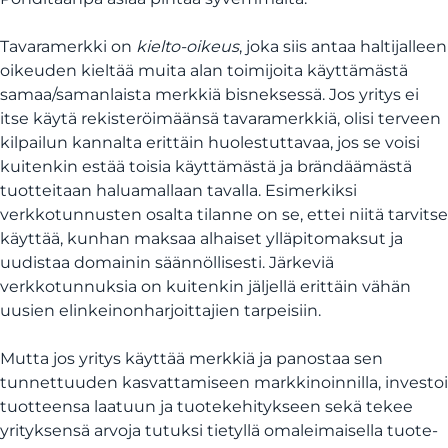
Tavaramerkki on
kielto-oikeus
, joka siis antaa haltijalleen
oikeuden kieltää muita alan toimijoita käyttämästä
samaa/samanlaista merkkiä bisneksessä. Jos yritys ei
itse käytä rekisteröimäänsä tavaramerkkiä, olisi terveen
kilpailun kannalta erittäin huolestuttavaa, jos se voisi
kuitenkin estää toisia käyttämästä ja brändäämästä
tuotteitaan haluamallaan tavalla. Esimerkiksi
verkkotunnusten osalta tilanne on se, ettei niitä tarvitse
käyttää, kunhan maksaa alhaiset ylläpitomaksut ja
uudistaa domainin säännöllisesti. Järkeviä
verkkotunnuksia on kuitenkin jäljellä erittäin vähän
uusien elinkeinonharjoittajien tarpeisiin.
Mutta jos yritys käyttää merkkiä ja panostaa sen
tunnettuuden kasvattamiseen markkinoinnilla, investoi
tuotteensa laatuun ja tuotekehitykseen sekä tekee
yrityksensä arvoja tutuksi tietyllä omaleimaisella tuote-