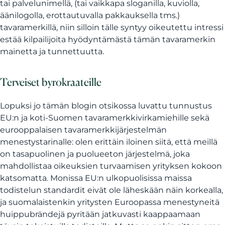
tai palvelunimellä, (tai vaikkapa sloganilla, kuviolla,
äänilogolla, erottautuvalla pakkauksella tms.)
tavaramerkillä, niin silloin tälle syntyy oikeutettu intressi
estää kilpailijoita hyödyntämästä tämän tavaramerkin
mainetta ja tunnettuutta.
Terveiset byrokraateille
Lopuksi jo tämän blogin otsikossa luvattu tunnustus
EU:n ja koti-Suomen tavaramerkkivirkamiehille sekä
eurooppalaisen tavaramerkkijärjestelmän
menestystarinalle: olen erittäin iloinen siitä, että meillä
on tasapuolinen ja puolueeton järjestelmä, joka
mahdollistaa oikeuksien turvaamisen yrityksen kokoon
katsomatta. Monissa EU:n ulkopuolisissa maissa
todistelun standardit eivät ole läheskään näin korkealla,
ja suomalaistenkin yritysten Euroopassa menestyneitä
huippubrändejä pyritään jatkuvasti kaappaamaan