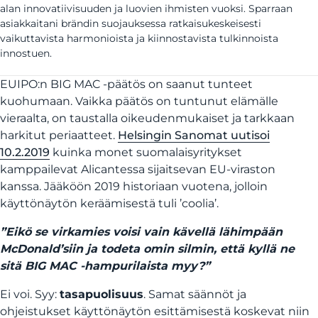
alan innovatiivisuuden ja luovien ihmisten vuoksi. Sparraan
asiakkaitani brändin suojauksessa ratkaisukeskeisesti
vaikuttavista harmonioista ja kiinnostavista tulkinnoista
innostuen.
EUIPO:n BIG MAC -päätös on saanut tunteet
kuohumaan. Vaikka päätös on tuntunut elämälle
vieraalta, on taustalla oikeudenmukaiset ja tarkkaan
harkitut periaatteet.
Helsingin Sanomat uutisoi
10.2.2019
kuinka monet suomalaisyritykset
kamppailevat Alicantessa sijaitsevan EU-viraston
kanssa. Jääköön 2019 historiaan vuotena, jolloin
käyttönäytön keräämisestä tuli ’coolia’.
”Eikö se virkamies voisi vain kävellä lähimpään
McDonald’siin ja todeta omin silmin, että kyllä ne
sitä BIG MAC -hampurilaista myy?”
Ei voi. Syy:
tasapuolisuus
. Samat säännöt ja
ohjeistukset käyttönäytön esittämisestä koskevat niin