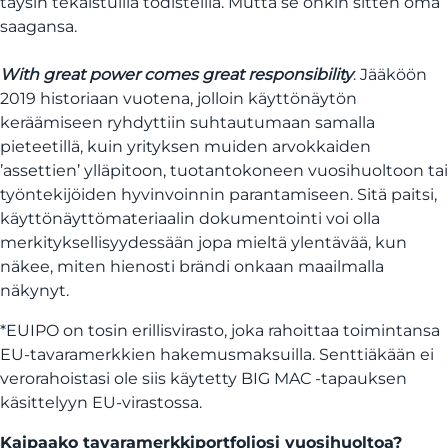
täysin tekaistuilla todisteilla. Mutta se onkin sitten oma
saagansa.
With great power comes great responsibility
. Jääköön
2019 historiaan vuotena, jolloin käyttönäytön
keräämiseen ryhdyttiin suhtautumaan samalla
pieteetillä, kuin yrityksen muiden arvokkaiden
’assettien’ ylläpitoon, tuotantokoneen vuosihuoltoon tai
työntekijöiden hyvinvoinnin parantamiseen. Sitä paitsi,
käyttönäyttömateriaalin dokumentointi voi olla
merkityksellisyydessään jopa mieltä ylentävää, kun
näkee, miten hienosti brändi onkaan maailmalla
näkynyt.
*EUIPO on tosin erillisvirasto, joka rahoittaa toimintansa
EU-tavaramerkkien hakemusmaksuilla. Senttiäkään ei
verorahoistasi ole siis käytetty BIG MAC -tapauksen
käsittelyyn EU-virastossa.
Kaipaako tavaramerkkiportfoliosi vuosihuoltoa?