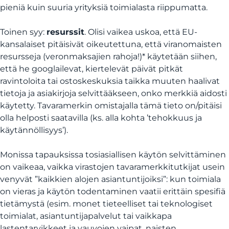
pieniä kuin suuria yrityksiä toimialasta riippumatta.
Toinen syy:
resurssit
. Olisi vaikea uskoa, että EU-
kansalaiset pitäisivät oikeutettuna, että viranomaisten
resursseja (veronmaksajien rahoja!)* käytetään siihen,
että he googlailevat, kiertelevät päivät pitkät
ravintoloita tai ostoskeskuksia taikka muuten haalivat
tietoja ja asiakirjoja selvittääkseen, onko merkkiä aidosti
käytetty. Tavaramerkin omistajalla tämä tieto on/pitäisi
olla helposti saatavilla (ks. alla kohta ’tehokkuus ja
käytännöllisyys’).
Monissa tapauksissa tosiasiallisen käytön selvittäminen
on vaikeaa, vaikka virastojen tavaramerkkitutkijat usein
venyvät ”kaikkien alojen asiantuntijoiksi”: kun toimiala
on vieras ja käytön todentaminen vaatii erittäin spesifiä
tietämystä (esim. monet tieteelliset tai teknologiset
toimialat, asiantuntijapalvelut tai vaikkapa
lastentarvikkeet ja vauvojen vaipat, naisten